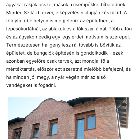
ágyakat rakják össze, mások a csempékkel bíbelődnek.
Minden Szilárd tervei, elképzelései alapján készül itt. A
tölgyfa több helyen is megjelenik az épületben, a
lépcsőkorlátnál, az ablakok és ajtók szárfáinál. Több ajtón
és az ágyakon pedig egy-egy erdei motívum is szerepel.
Természetesen ha igény lesz rá, tovább is bővítik az
épületet, de bungalók építésén is gondolkodik – ezek
azonban egyelőre csak tervek, azt mondja, fő a
mértéktartás, először ezt szeretné mielőbb befejezni, és
ha minden jól megy, a nyár végén már az első
vendégeket is fogadni.