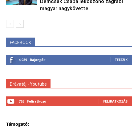
Demcsák Csaba leköszönő zágrábi
magyar nagykövettel
FACEBOOK
4,039
Rajongók
TETSZIK
Drávatáj - Youtube
763
Feliratkozó
FELIRATKOZÁS
Támogató: