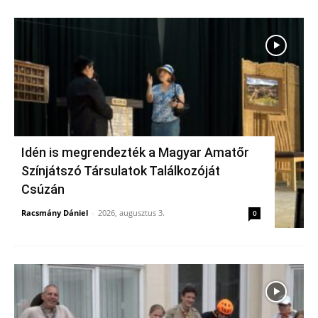
Idén is megrendezték a Magyar Amatőr
Színjátszó Társulatok Találkozóját
Csúzán
Racsmány Dániel
-
2026, augusztus 3.
0