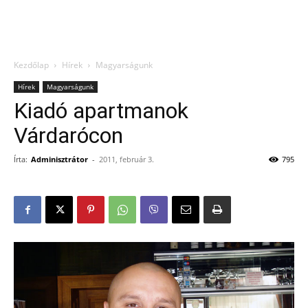
Kezdőlap
Hírek
Magyarságunk
Hírek
Magyarságunk
Kiadó apartmanok
Várdarócon
Írta:
Adminisztrátor
-
2011, február 3.
795