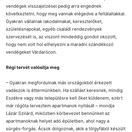
vendégek visszajelzései pedig arra engednek
következtetni, hogy meg vannak elégedve a feltálaltakkal.
Gyakran vállalnak lakodalmakat, keresztelőket,
születésnapokat, egyéb családi rendezvények
szervezését is, az viszont mindeddig gondot okozott,
hogy nem volt hol elhelyezni a maradni szándékozó
vendégeket Várdarócon.
Régi tervét valósítja meg
– Gyakran megfordulnak más országokból érkezett
vadászok is éttermünkben. Ha szállást keresnek, mindig
Eszékre vagy más településre kell őket küldenem, ezért
már régóta terveztem apartmanok nyitását – mondja
Lázár Szilárd, miközben körbevezet bennünket az
apartmanoknak helyet adó épületben, ahol nagy a
sürgés-forgás. Ácsok dolgoznak, akik a tölgyfából készült