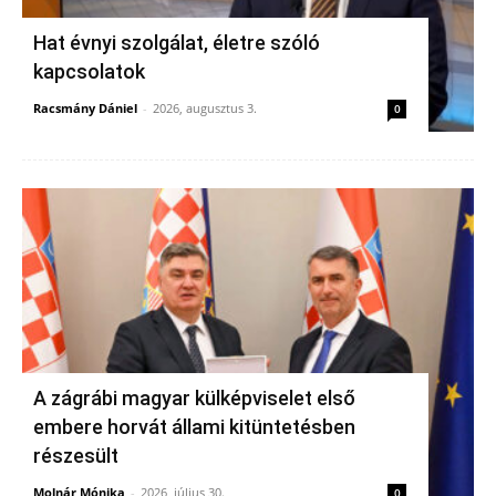
Hat évnyi szolgálat, életre szóló
kapcsolatok
Racsmány Dániel
-
2026, augusztus 3.
0
A zágrábi magyar külképviselet első
embere horvát állami kitüntetésben
részesült
Molnár Mónika
-
2026, július 30.
0