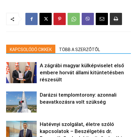
KAPCSOLÓDÓ CIKKEK
TÖBB A SZERZŐTŐL
A zágrábi magyar külképviselet első
embere horvát állami kitüntetésben
részesült
Darázsi templomtorony: azonnali
beavatkozásra volt szükség
Hatévnyi szolgálat, életre szóló
kapcsolatok – Beszélgetés dr.