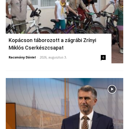
Kopácson táborozott a zágrábi Zrínyi
Miklós Cserkészcsapat
Racsmány Dániel
-
2026, augusztus 3.
0