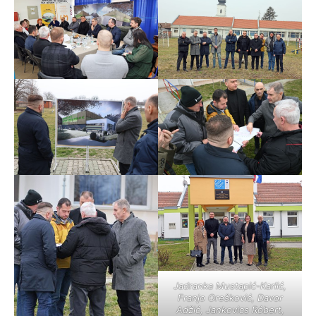
Jadranka Mustapić-Karlić,
Franjo Orešković, Davor
Adžić, Jankovics Róbert,