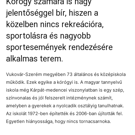
Kórógy számára is nagy
jelentőséggel bír, hiszen a
közelben nincs rekreációra,
sportolásra és nagyobb
sportesemények rendezésére
alkalmas terem.
Vukovár-Szerém megyében 73 általános és középiskola
működik. Ezek egyike a kórógyi is. A magyar tannyelvű
iskola még Kárpát-medencei viszonylatban is egy szép,
színvonalas és jól felszerelt intézménynek számít,
amelyben a gyerekek a nyolcadik osztályig tanulhatnak.
Az iskolát 1972-ben építették és 2006-ban újították fel.
Egyetlen hiányossága, hogy nincs tornacsarnoka.