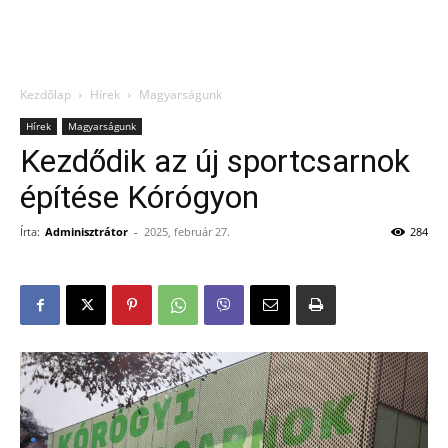
Kezdőlap
Hírek
Magyarságunk
Hírek
Magyarságunk
Kezdődik az új sportcsarnok
építése Kórógyon
Írta:
Adminisztrátor
-
2025, február 27.
284