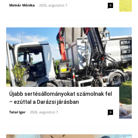
Molnár Mónika
-
2026, augusztus 7.
0
Újabb sertésállományokat számolnak fel
– ezúttal a Darázsi járásban
Tatai Igor
-
2026, augusztus 7.
0