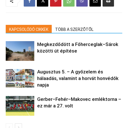
KAPCSOLÓDÓ CIKKEK
TÖBB A SZERZŐTŐL
Megkezdődött a Főherceglak–Sárok
közötti út építése
Augusztus 5. – A győzelem és
hálaadás, valamint a horvát honvédők
napja
Gerber–Fehér–Makovec emléktorna –
ez már a 27. volt