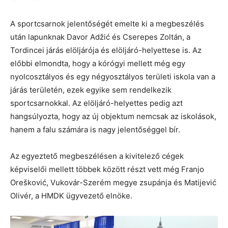
A sportcsarnok jelentőségét emelte ki a megbeszélés
után lapunknak Davor Adžić és Cserepes Zoltán, a
Tordincei járás elöljárója és elöljáró-helyettese is. Az
előbbi elmondta, hogy a kórógyi mellett még egy
nyolcosztályos és egy négyosztályos területi iskola van a
járás területén, ezek egyike sem rendelkezik
sportcsarnokkal. Az elöljáró-helyettes pedig azt
hangsúlyozta, hogy az új objektum nemcsak az iskolások,
hanem a falu számára is nagy jelentőséggel bír.
Az egyeztető megbeszélésen a kivitelező cégek
képviselői mellett többek között részt vett még Franjo
Orešković, Vukovár-Szerém megye zsupánja és Matijević
Olivér, a HMDK ügyvezető elnöke.