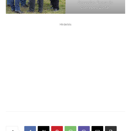
Sesvećan Emma és
Cserepes Zoltán
Hirdetés