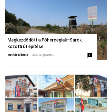
Megkezdődött a Főherceglak–Sárok
közötti út építése
Molnár Mónika
-
2026, augusztus 7.
0