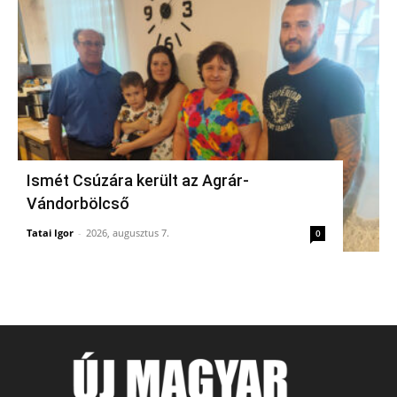
Ismét Csúzára került az Agrár-
Vándorbölcső
Tatai Igor
-
2026, augusztus 7.
0