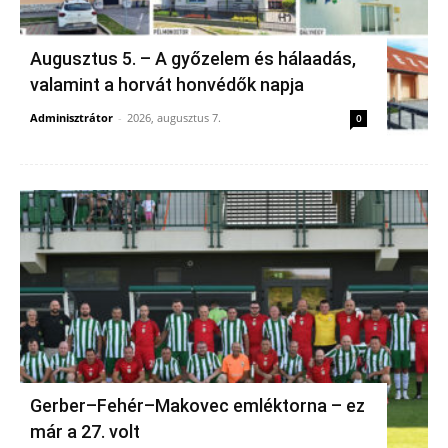
Augusztus 5. – A győzelem és hálaadás,
valamint a horvát honvédők napja
Adminisztrátor
-
2026, augusztus 7.
0
Gerber–Fehér–Makovec emléktorna – ez
már a 27. volt