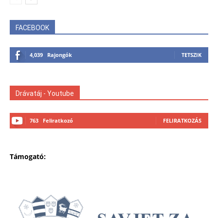
FACEBOOK
4,039
Rajongók
TETSZIK
Drávatáj - Youtube
763
Feliratkozó
FELIRATKOZÁS
Támogató: