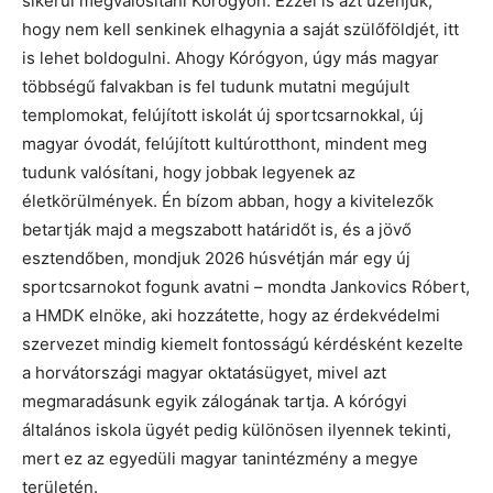
sikerül megvalósítani Kórógyon. Ezzel is azt üzenjük,
hogy nem kell senkinek elhagynia a saját szülőföldjét, itt
is lehet boldogulni. Ahogy Kórógyon, úgy más magyar
többségű falvakban is fel tudunk mutatni megújult
templomokat, felújított iskolát új sportcsarnokkal, új
magyar óvodát, felújított kultúrotthont, mindent meg
tudunk valósítani, hogy jobbak legyenek az
életkörülmények. Én bízom abban, hogy a kivitelezők
betartják majd a megszabott határidőt is, és a jövő
esztendőben, mondjuk 2026 húsvétján már egy új
sportcsarnokot fogunk avatni – mondta Jankovics Róbert,
a HMDK elnöke, aki hozzátette, hogy az érdekvédelmi
szervezet mindig kiemelt fontosságú kérdésként kezelte
a horvátországi magyar oktatásügyet, mivel azt
megmaradásunk egyik zálogának tartja. A kórógyi
általános iskola ügyét pedig különösen ilyennek tekinti,
mert ez az egyedüli magyar tanintézmény a megye
területén.