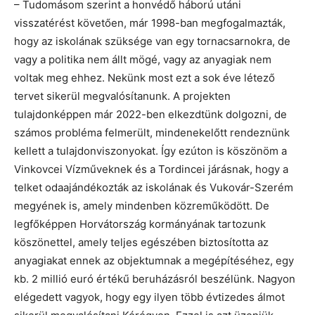
– Tudomásom szerint a honvédő háború utáni
visszatérést követően, már 1998-ban megfogalmazták,
hogy az iskolának szüksége van egy tornacsarnokra, de
vagy a politika nem állt mögé, vagy az anyagiak nem
voltak meg ehhez. Nekünk most ezt a sok éve létező
tervet sikerül megvalósítanunk. A projekten
tulajdonképpen már 2022-ben elkezdtünk dolgozni, de
számos probléma felmerült, mindenekelőtt rendeznünk
kellett a tulajdonviszonyokat. Így ezúton is köszönöm a
Vinkovcei Vízműveknek és a Tordincei járásnak, hogy a
telket odaajándékozták az iskolának és Vukovár-Szerém
megyének is, amely mindenben közreműködött. De
legfőképpen Horvátország kormányának tartozunk
köszönettel, amely teljes egészében biztosította az
anyagiakat ennek az objektumnak a megépítéséhez, egy
kb. 2 millió euró értékű beruházásról beszélünk. Nagyon
elégedett vagyok, hogy egy ilyen több évtizedes álmot