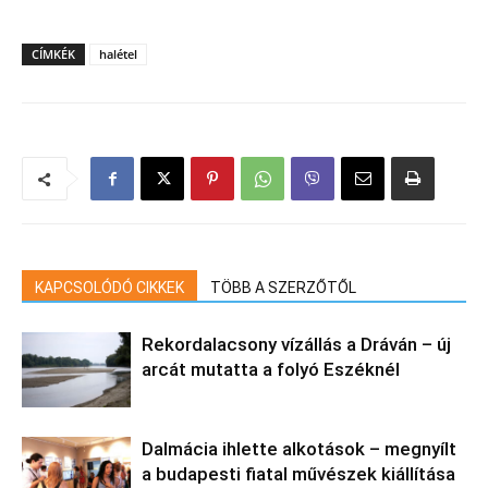
CÍMKÉK
halétel
KAPCSOLÓDÓ CIKKEK
TÖBB A SZERZŐTŐL
Rekordalacsony vízállás a Dráván – új
arcát mutatta a folyó Eszéknél
Dalmácia ihlette alkotások – megnyílt
a budapesti fiatal művészek kiállítása