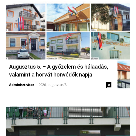
Augusztus 5. – A győzelem és hálaadás,
valamint a horvát honvédők napja
Adminisztrátor
-
2026, augusztus 7.
0