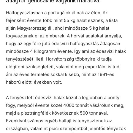
átlagtól igencsak le vagyunk maradva.
Halfogyasztásban a portugálok állnak az élen, ők
fejenként évente több mint 55 kg halat esznek, a lista
alján Magyarország áll, ahol mindössze 5 kg halat
fogyasztanak el az emberek. A horvát adatokat árnyalja,
hogy az egy főre jutó édesvízi halfogyasztás átlagosan
mindössze 4 kilogramm évente. Így ami az édesvízi halak
tenyésztését illeti, Horvátország többnyire ki tudja
elégíteni szükségleteit, valamint még exportálni is tud,
ám az éves termelés sokkal kisebb, mint az 1991-es
háború előtti években volt.
A tenyésztett édesvízi halak közül a legjobban a ponty
fogy, melyből évente közel 4000 tonnát vásárolunk meg,
majd a pisztrángfélék következnek 500 tonnával.
Ezenkívül számos egyéb halfajt is tenyésztenek az
országban, valamint piaci szempontból jelentős tényezők