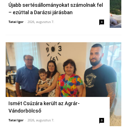
Újabb sertésállományokat számolnak fel
– ezúttal a Darázsi járásban
Tatai Igor
-
2026, augusztus 7.
0
Ismét Csúzára került az Agrár-
Vándorbölcső
Tatai Igor
-
2026, augusztus 7.
0