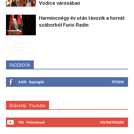
Vodice városában
Harmincnégy év után távozik a horvát
száborból Furio Radin
FACEBOOK
4,039
Rajongók
TETSZIK
Drávatáj - Youtube
763
Feliratkozó
FELIRATKOZÁS