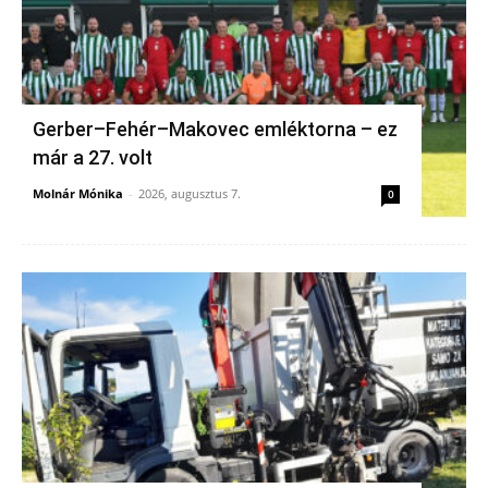
Gerber–Fehér–Makovec emléktorna – ez
már a 27. volt
Molnár Mónika
-
2026, augusztus 7.
0