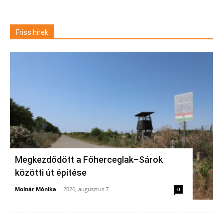
Friss hírek
Megkezdődött a Főherceglak–Sárok
közötti út építése
Molnár Mónika
-
2026, augusztus 7.
0