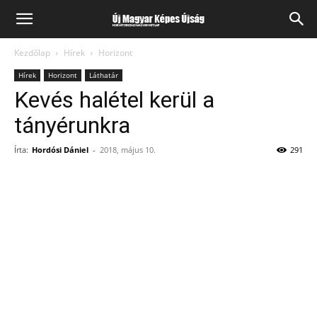
Kezdőlap
Hírek
Horizont
Hírek
Horizont
Láthatár
Kevés halétel kerül a
tányérunkra
Írta:
Hordósi Dániel
-
2018, május 10.
291