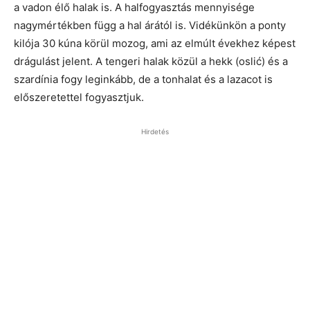
a vadon élő halak is. A halfogyasztás mennyisége
nagymértékben függ a hal árától is. Vidékünkön a ponty
kilója 30 kúna körül mozog, ami az elmúlt évekhez képest
drágulást jelent. A tengeri halak közül a hekk (oslić) és a
szardínia fogy leginkább, de a tonhalat és a lazacot is
előszeretettel fogyasztjuk.
Hirdetés