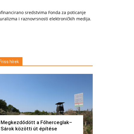
financirano sredstvima Fonda za poticanje
uralizma i raznovrsnosti elektroničkih medija.
Friss hírek
Megkezdődött a Főherceglak–
Sárok közötti út építése