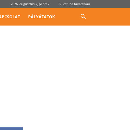
2026, augusztus 7, péntek
Vijesti na hrvatskom
APCSOLAT
PÁLYÁZATOK