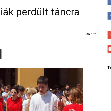
iák perdült táncra
187
T