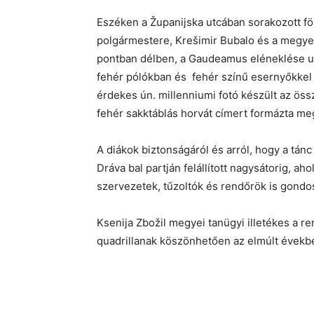
Eszéken a Županijska utcában sorakozott föl
polgármestere, Krešimir Bubalo és a megye 
pontban délben, a Gaudeamus eléneklése utá
fehér pólókban és fehér színű esernyőkkel a
érdekes ún. millenniumi fotó készült az össz
fehér sakktáblás horvát címert formázta meg
A diákok biztonságáról és arról, hogy a tán
Dráva bal partján felállított nagysátorig, ah
szervezetek, tűzoltók és rendőrök is gondo
Ksenija Zbožil megyei tanügyi illetékes a r
quadrillanak köszönhetően az elmúlt évekbe