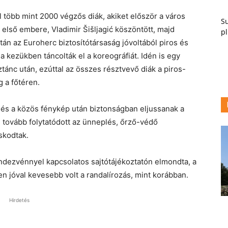
 több mint 2000 végzős diák, akiket először a város
Su
első embere, Vladimir Šišljagić köszöntött, majd
pl
n az Euroherc biztosítótársaság jóvoltából piros és
 kezükben táncolták el a koreográfiát. Idén is egy
tánc után, ezúttal az összes résztvevő diák a piros-
 a főtéren.
c és a közös fénykép után biztonságban eljussanak a
ol tovább folytatódott az ünneplés, őrző-védő
skodtak.
endezvénnyel kapcsolatos sajtótájékoztatón elmondta, a
n jóval kevesebb volt a randalírozás, mint korábban.
Hirdetés