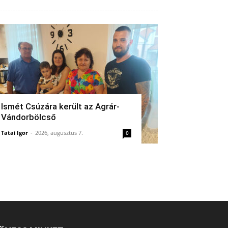
Ismét Csúzára került az Agrár-
Vándorbölcső
Tatai Igor
-
2026, augusztus 7.
0