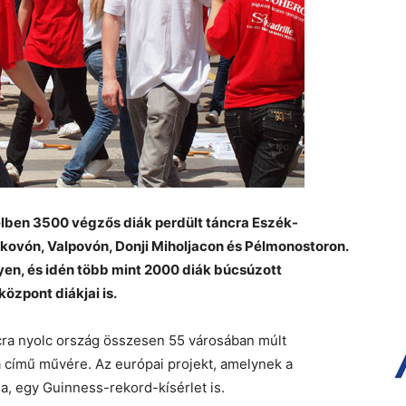
lben 3500 végzős diák perdült táncra Eszék-
ovón, Valpovón, Donji Miholjacon és Pélmonostoron.
yen, és idén több mint 2000 diák búcsúzott
özpont diákjai is.
cra nyolc ország összesen 55 városában múlt
 című művére. Az európai projekt, amelynek a
la, egy Guinness-rekord-kísérlet is.