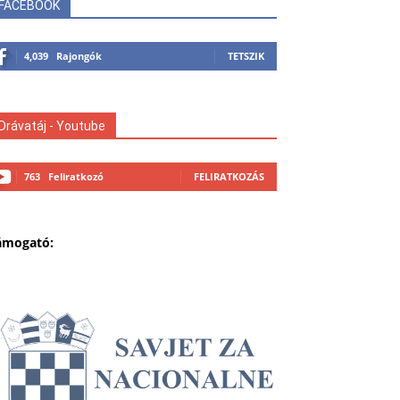
FACEBOOK
4,039
Rajongók
TETSZIK
Drávatáj - Youtube
763
Feliratkozó
FELIRATKOZÁS
ámogató: