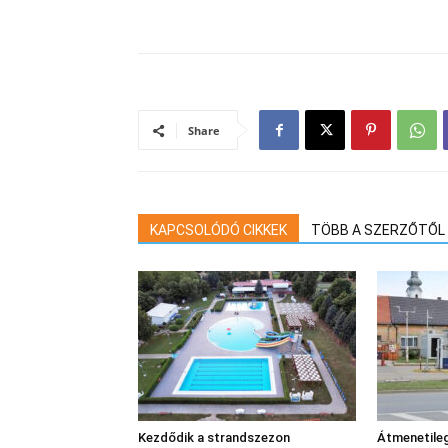
Share
KAPCSOLÓDÓ CIKKEK
TÖBB A SZERZŐTŐL
Kezdődik a strandszezon
Átmenetileg