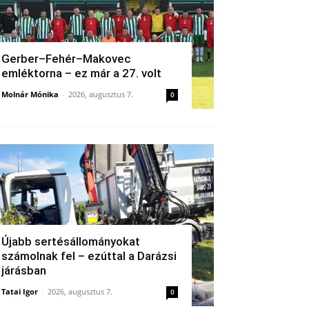
Gerber–Fehér–Makovec
emléktorna – ez már a 27. volt
Molnár Mónika
-
2026, augusztus 7.
0
Újabb sertésállományokat
számolnak fel – ezúttal a Darázsi
járásban
Tatai Igor
-
2026, augusztus 7.
0