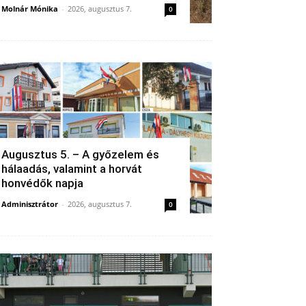
Molnár Mónika
-
2026, augusztus 7.
0
Augusztus 5. – A győzelem és
hálaadás, valamint a horvát
honvédők napja
Adminisztrátor
-
2026, augusztus 7.
0