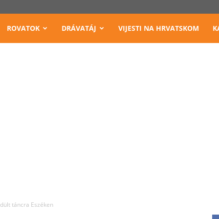
ROVATOK
DRÁVATÁJ
VIJESTI NA HRVATSKOM
K
dült táncra Eszéken