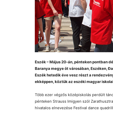
Eszék – Május 20-án, pénteken pontban dé
Baranya megye öt városában, Eszéken, Đak
Eszék hetedik éve vesz részt a rendezvén
ekképpen, köztük az eszéki magyar iskolak
Több ezer végzős középiskolás perdült tán
pénteken Strauss Imigyen szól Zarathusztra
hivatalos elnevezése Festival dance quadril