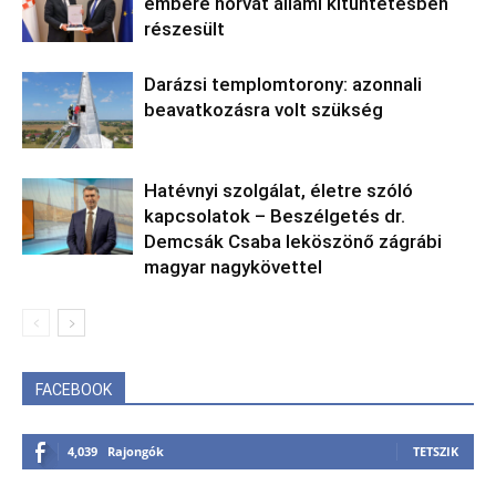
embere horvát állami kitüntetésben
részesült
Darázsi templomtorony: azonnali
beavatkozásra volt szükség
Hatévnyi szolgálat, életre szóló
kapcsolatok – Beszélgetés dr.
Demcsák Csaba leköszönő zágrábi
magyar nagykövettel
FACEBOOK
4,039
Rajongók
TETSZIK