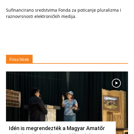
Sufinancirano sredstvima Fonda za poticanje pluralizma i
raznovrsnosti elektroničkih medija.
Friss hírek
Idén is megrendezték a Magyar Amatőr