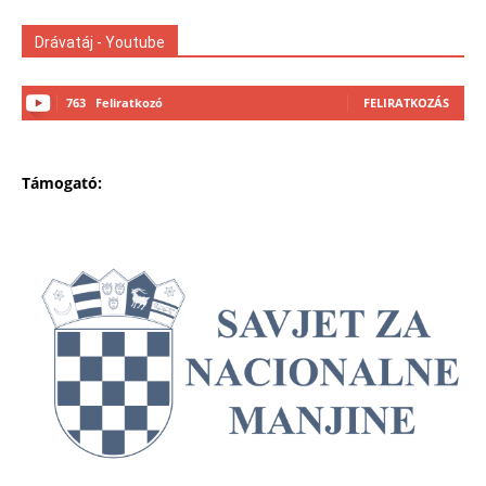
Drávatáj - Youtube
763
Feliratkozó
FELIRATKOZÁS
Támogató: