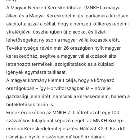
A Magyar Nemzeti Kereskedőházat (MNKH) a magyar
állam és a Magyar Kereskedelmi és Iparkamara közösen
alapította azzal a céllal, hogy a nemzeti külkereskedelmi
stratégiával összhangban új piacokat és üzleti
lehetőségeket nyisson a magyar vállalkozások előtt.
Tevékenysége révén már 26 országban nyílt magyar
kereskedőház, segítve a magyar vállalkozások által
létrehozott termékek, szolgáltatások és a külpiaci
igények egymásra találását.
A magyar kormány kiemelt célja, hogy a környező
országokban – így Horvátországban is – növelje
gazdasági jelenlétét, nemcsak a kereskedelem, hanem a
befektetések terén is.
Ennek érdekében az MNKH Zrt. létrehozott egy 100
százalékos tulajdonát képező céget, az MNKH Közép-
európai Kereskedelemfejlesztési Hálózat Kft-t. Ez a kft.
irányítja a nyolc országban működő irodáinak