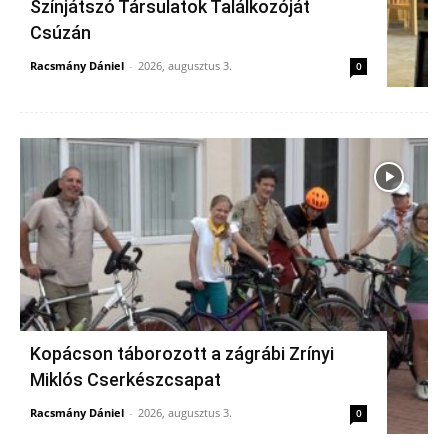
Színjátszó Társulatok Találkozóját
Csúzán
Racsmány Dániel
-
2026, augusztus 3.
0
Kopácson táborozott a zágrábi Zrínyi
Miklós Cserkészcsapat
Racsmány Dániel
-
2026, augusztus 3.
0