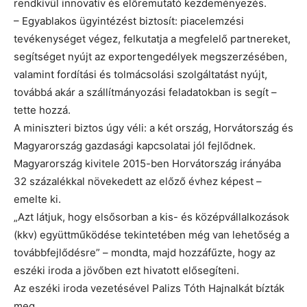
rendkívül innovatív és előremutató kezdeményezés.
– Egyablakos ügyintézést biztosít: piacelemzési
tevékenységet végez, felkutatja a megfelelő partnereket,
segítséget nyújt az exportengedélyek megszerzésében,
valamint fordítási és tolmácsolási szolgáltatást nyújt,
továbbá akár a szállítmányozási feladatokban is segít –
tette hozzá.
A miniszteri biztos úgy véli: a két ország, Horvátország és
Magyarország gazdasági kapcsolatai jól fejlődnek.
Magyarország kivitele 2015-ben Horvátország irányába
32 százalékkal növekedett az előző évhez képest –
emelte ki.
„Azt látjuk, hogy elsősorban a kis- és középvállalkozások
(kkv) együttműködése tekintetében még van lehetőség a
továbbfejlődésre” – mondta, majd hozzáfűzte, hogy az
eszéki iroda a jövőben ezt hivatott elősegíteni.
Az eszéki iroda vezetésével Palizs Tóth Hajnalkát bízták
meg.