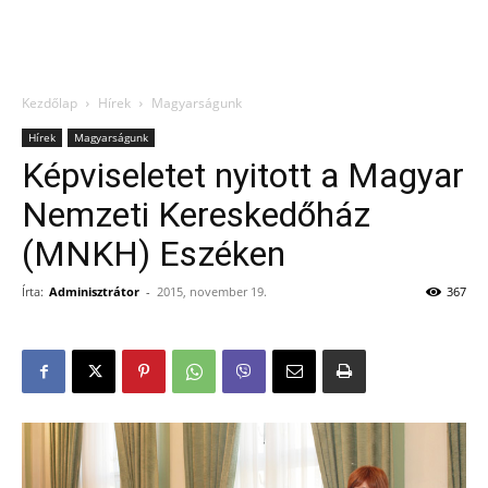
Kezdőlap
Hírek
Magyarságunk
Hírek
Magyarságunk
Képviseletet nyitott a Magyar
Nemzeti Kereskedőház
(MNKH) Eszéken
Írta:
Adminisztrátor
-
2015, november 19.
367