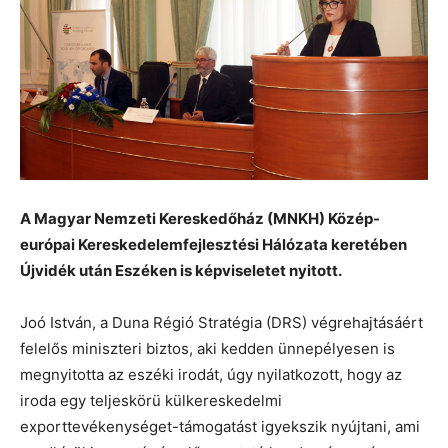
A Magyar Nemzeti Kereskedőház (MNKH) Közép-
európai Kereskedelemfejlesztési Hálózata keretében
Újvidék után Eszéken is képviseletet nyitott.
Joó István, a Duna Régió Stratégia (DRS) végrehajtásáért
felelős miniszteri biztos, aki kedden ünnepélyesen is
megnyitotta az eszéki irodát, úgy nyilatkozott, hogy az
iroda egy teljeskörü külkereskedelmi
exporttevékenységet-támogatást igyekszik nyújtani, ami