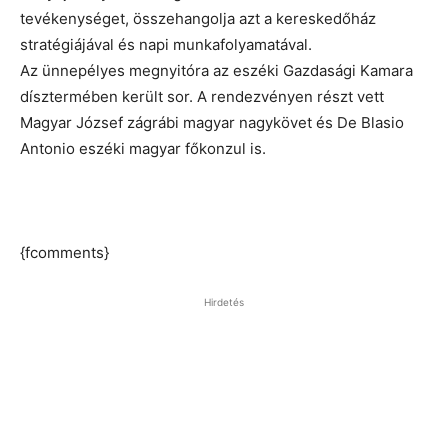
tevékenységet, összehangolja azt a kereskedőház
stratégiájával és napi munkafolyamatával.
Az ünnepélyes megnyitóra az eszéki Gazdasági Kamara
dísztermében került sor. A rendezvényen részt vett
Magyar József zágrábi magyar nagykövet és De Blasio
Antonio eszéki magyar főkonzul is.
{fcomments}
Hirdetés