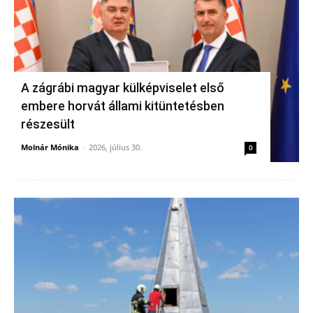
A zágrábi magyar külképviselet első
embere horvát állami kitüntetésben
részesült
Molnár Mónika
-
2026, július 30.
0