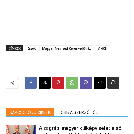
CÍMKÉK
Eszék
Magyar Nemzeti Kereskedőház
MNKH
KAPCSOLÓDÓ CIKKEK
TÖBB A SZERZŐTŐL
A zágrábi magyar külképviselet első