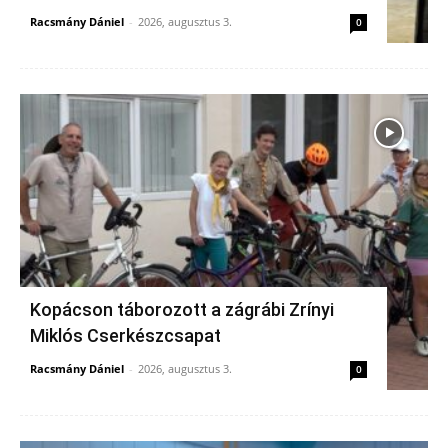
Racsmány Dániel
-
2026, augusztus 3.
0
Kopácson táborozott a zágrábi Zrínyi
Miklós Cserkészcsapat
Racsmány Dániel
-
2026, augusztus 3.
0