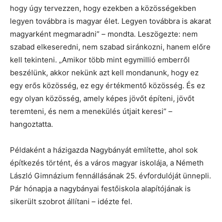
hogy úgy tervezzen, hogy ezekben a közösségekben
legyen továbbra is magyar élet. Legyen továbbra is akarat
magyarként megmaradni” – mondta. Leszögezte: nem
szabad elkeseredni, nem szabad siránkozni, hanem előre
kell tekinteni. „Amikor több mint egymillió emberről
beszélünk, akkor nekünk azt kell mondanunk, hogy ez
egy erős közösség, ez egy értékmentő közösség. És ez
egy olyan közösség, amely képes jövőt építeni, jövőt
teremteni, és nem a menekülés útjait keresi” –
hangoztatta.
Példaként a házigazda Nagybányát említette, ahol sok
építkezés történt, és a város magyar iskolája, a Németh
László Gimnázium fennállásának 25. évfordulóját ünnepli.
Pár hónapja a nagybányai festőiskola alapítójának is
sikerült szobrot állítani – idézte fel.