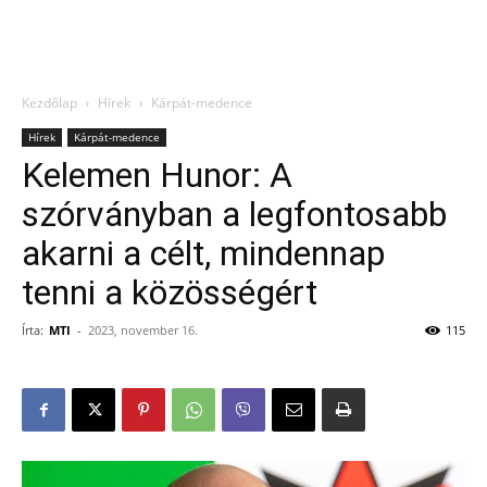
Kezdőlap
Hírek
Kárpát-medence
Hírek
Kárpát-medence
Kelemen Hunor: A
szórványban a legfontosabb
akarni a célt, mindennap
tenni a közösségért
Írta:
MTI
-
2023, november 16.
115