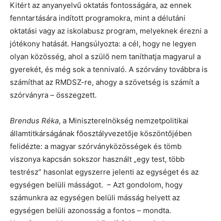
Kitért az anyanyelvű oktatás fontosságára, az ennek
fenntartására indított programokra, mint a délutáni
oktatási vagy az iskolabusz program, melyeknek érezni a
jótékony hatását. Hangsúlyozta: a cél, hogy ne legyen
olyan közösség, ahol a szülő nem taníthatja magyarul a
gyerekét, és még sok a tennivaló. A szórvány továbbra is
számíthat az RMDSZ-re, ahogy a szövetség is számít a
szórványra – összegzett.
Brendus Réka
, a Miniszterelnökség nemzetpolitikai
államtitkárságának főosztályvezetője köszöntőjében
felidézte: a magyar szórványközösségek és tömb
viszonya kapcsán sokszor használt „egy test, több
testrész” hasonlat egyszerre jelenti az egységet és az
egységen belüli másságot. – Azt gondolom, hogy
számunkra az egységen belüli másság helyett az
egységen belüli azonosság a fontos – mondta.