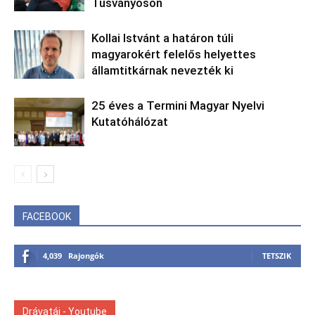
Tusványoson
Kollai Istvánt a határon túli
magyarokért felelős helyettes
államtitkárnak nevezték ki
25 éves a Termini Magyar Nyelvi
Kutatóhálózat
FACEBOOK
4,039
Rajongók
TETSZIK
Drávatáj - Youtube