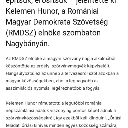
építsük, erősítsük – jelentette ki
Kelemen Hunor, a Romániai
Magyar Demokrata Szövetség
(RMDSZ) elnöke szombaton
Nagybányán.
Az RMDSZ elnöke a magyar szórvány napja alkalmából
köszöntötte az erdélyi szórványmegyék képviselőit.
Hangsúlyozta: ez az ünnep a tervezésről szól azokban a
magyar közösségekben, ahol a legnagyobb az
asszimilációs nyomás, legérezhetőbb a fogyás.
Kelemen Hunor rámutatott: a legutóbbi romániai
népszámlálási adatok viszonylag pontos képet adnak a
szórványközösségekről, így ezekből kell kiindulni. „Óriási
feladat, óriási kihívás minden egyes közösség számára,