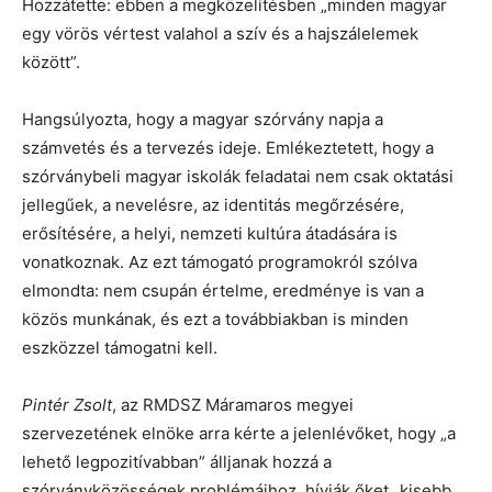
Hozzátette: ebben a megközelítésben „minden magyar
egy vörös vértest valahol a szív és a hajszálelemek
között”.
Hangsúlyozta, hogy a magyar szórvány napja a
számvetés és a tervezés ideje. Emlékeztetett, hogy a
szórványbeli magyar iskolák feladatai nem csak oktatási
jellegűek, a nevelésre, az identitás megőrzésére,
erősítésére, a helyi, nemzeti kultúra átadására is
vonatkoznak. Az ezt támogató programokról szólva
elmondta: nem csupán értelme, eredménye is van a
közös munkának, és ezt a továbbiakban is minden
eszközzel támogatni kell.
Pintér Zsolt
, az RMDSZ Máramaros megyei
szervezetének elnöke arra kérte a jelenlévőket, hogy „a
lehető legpozitívabban” álljanak hozzá a
szórványközösségek problémáihoz, hívják őket „kisebb,