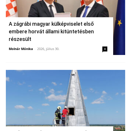
A zágrábi magyar külképviselet első
embere horvát állami kitüntetésben
részesült
Molnár Mónika
-
2026, július 30.
0