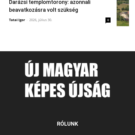
Darázsi templomtorony: azonnali
beavatkozásra volt szükség
Tatai Igor
-
2026, július 30.
0
RÓLUNK