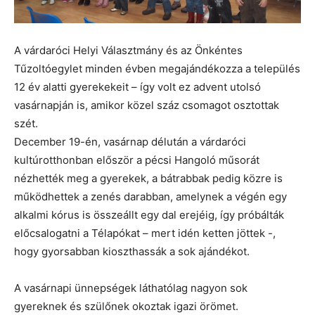
A várdaróci Helyi Választmány és az Önkéntes
Tűzoltóegylet minden évben megajándékozza a település
12 év alatti gyerekekeit – így volt ez advent utolsó
vasárnapján is, amikor közel száz csomagot osztottak
szét.
December 19-én, vasárnap délután a várdaróci
kultúrotthonban először a pécsi Hangoló műsorát
nézhették meg a gyerekek, a bátrabbak pedig közre is
működhettek a zenés darabban, amelynek a végén egy
alkalmi kórus is összeállt egy dal erejéig, így próbálták
előcsalogatni a Télapókat – mert idén ketten jöttek -,
hogy gyorsabban kioszthassák a sok ajándékot.
A vasárnapi ünnepségek láthatólag nagyon sok
gyereknek és szülőnek okoztak igazi örömet.