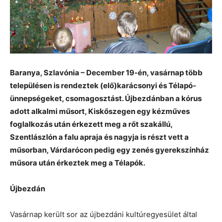
Baranya, Szlavónia – December 19-én, vasárnap több
településen is rendeztek (elő)karácsonyi és Télapó-
ünnepségeket, csomagosztást. Újbezdánban a kórus
adott alkalmi műsort, Kiskőszegen egy kézműves
foglalkozás után érkezett meg a rőt szakállú,
Szentlászlón a falu apraja és nagyja is részt vett a
műsorban, Várdarócon pedig egy zenés gyerekszínház
műsora után érkeztek meg a Télapók.
Újbezdán
Vasárnap került sor az újbezdáni kultúregyesület által