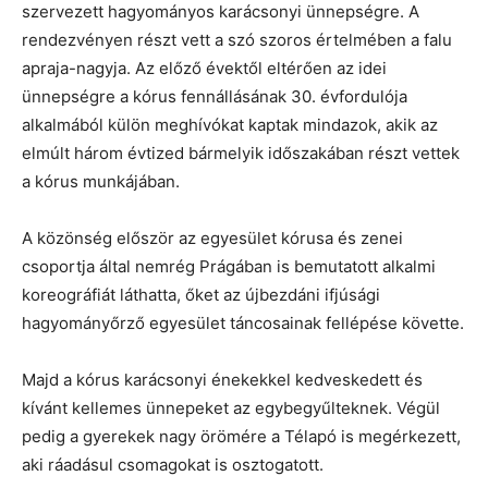
szervezett hagyományos karácsonyi ünnepségre. A
rendezvényen részt vett a szó szoros értelmében a falu
apraja-nagyja. Az előző évektől eltérően az idei
ünnepségre a kórus fennállásának 30. évfordulója
alkalmából külön meghívókat kaptak mindazok, akik az
elmúlt három évtized bármelyik időszakában részt vettek
a kórus munkájában.
A közönség először az egyesület kórusa és zenei
csoportja által nemrég Prágában is bemutatott alkalmi
koreográfiát láthatta, őket az újbezdáni ifjúsági
hagyományőrző egyesület táncosainak fellépése követte.
Majd a kórus karácsonyi énekekkel kedveskedett és
kívánt kellemes ünnepeket az egybegyűlteknek. Végül
pedig a gyerekek nagy örömére a Télapó is megérkezett,
aki ráadásul csomagokat is osztogatott.