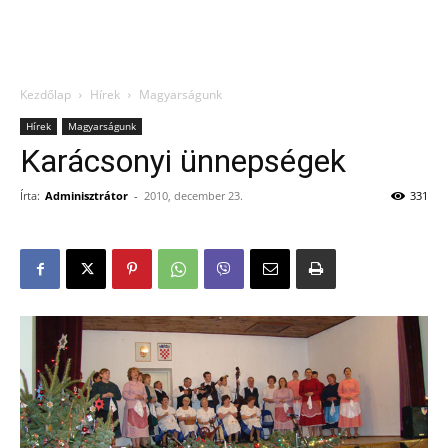
Kezdőlap
Hírek
Magyarságunk
Hírek
Magyarságunk
Karácsonyi ünnepségek
Írta:
Adminisztrátor
-
2010, december 23.
331