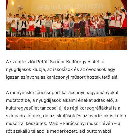
A szentlászlói Petőfi Sándor Kultúregyesület, a
nyugdíjasok klubja, az iskolások és az óvodások egy
igazán színvonalas karácsonyi műsort hoztak tető alá.
A menyecske tánccsoport karácsonyi hagyományokat
mutatott be, a nyugdíjasok alkalmi éneket adtak elő, a
kultúregyesület táncosai új és régi koreográfiákkal is a
színpadra léptek, de az iskolások és az óvodások is külön
műsorral készültek. Majd – karácsonyi műsor lévén – a
rőt szakállú télapó is megérkezett, aki puttonyából