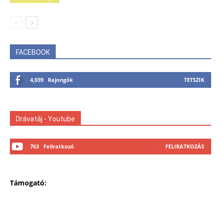
FACEBOOK
4,039
Rajongók
TETSZIK
Drávatáj - Youtube
763
Feliratkozó
FELIRATKOZÁS
Támogató: