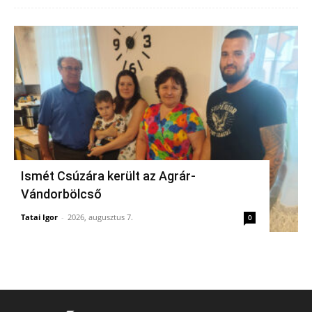
Ismét Csúzára került az Agrár-
Vándorbölcső
Tatai Igor
-
2026, augusztus 7.
0