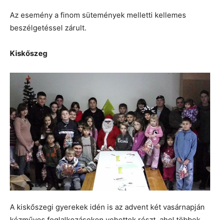
Az esemény a finom sütemények melletti kellemes
beszélgetéssel zárult.
Kiskőszeg
A kiskőszegi gyerekek idén is az advent két vasárnapján
kézműves foglalkozásokon vehettek részt, ahol többek