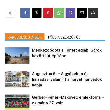
KAPCSOLÓDÓ CIKKEK
TÖBB A SZERZŐTŐL
Megkezdődött a Főherceglak–Sárok
közötti út építése
Augusztus 5. – A győzelem és
hálaadás, valamint a horvát honvédők
napja
Gerber–Fehér–Makovec emléktorna –
ez már a 27. volt