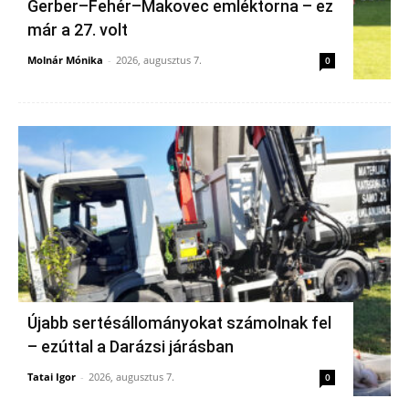
Gerber–Fehér–Makovec emléktorna – ez
már a 27. volt
Molnár Mónika
-
2026, augusztus 7.
0
Újabb sertésállományokat számolnak fel
– ezúttal a Darázsi járásban
Tatai Igor
-
2026, augusztus 7.
0