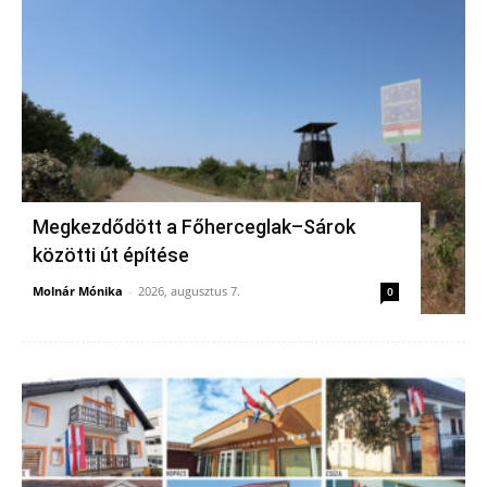
Megkezdődött a Főherceglak–Sárok
közötti út építése
Molnár Mónika
-
2026, augusztus 7.
0