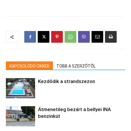
KAPCSOLÓDÓ CIKKEK
TÖBB A SZERZŐTŐL
Kezdődik a strandszezon
Átmenetileg bezárt a bellyei INA
benzinkút