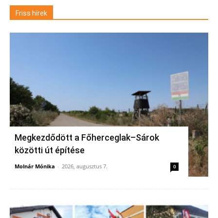
Friss hírek
Megkezdődött a Főherceglak–Sárok
közötti út építése
Molnár Mónika
-
2026, augusztus 7.
0