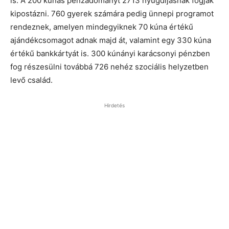
is. A 200 kúnás pénzadományt 2713 nyugdíjasnak fogják
kipostázni. 760 gyerek számára pedig ünnepi programot
rendeznek, amelyen mindegyiknek 70 kúna értékű
ajándékcsomagot adnak majd át, valamint egy 330 kúna
értékű bankkártyát is. 300 kúnányi karácsonyi pénzben
fog részesülni továbbá 726 nehéz szociális helyzetben
levő család.
Hirdetés