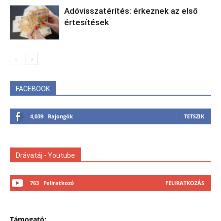
Adóvisszatérítés: érkeznek az első
értesítések
FACEBOOK
4,039
Rajongók
TETSZIK
Drávatáj - Youtube
763
Feliratkozó
FELIRATKOZÁS
Támogató: