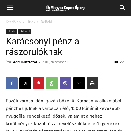
Kezdőlap
Hírek
Belföld
Hírek
Belföld
Karácsonyi pénz a
rászorulóknak
Írta:
Adminisztrátor
-
2010, december 15.
279
Eszék városa idén igazán bőkezű. Karácsony alkalmából
pénzhez jutnak a városban élő, 1500 kúnánál kevesebb
nyugdíjjal rendelkező idősek, valamint a nehéz
körülmények között és a nevelőszülőknél élő gyerekek