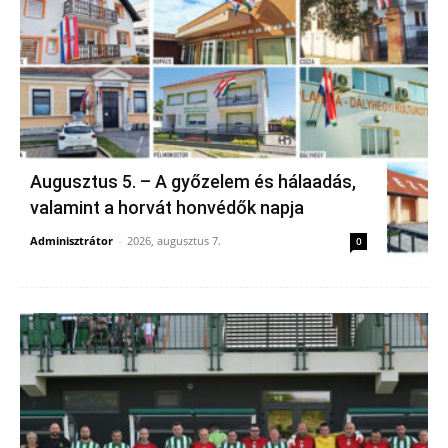
Augusztus 5. – A győzelem és hálaadás,
valamint a horvát honvédők napja
Adminisztrátor
-
2026, augusztus 7.
0