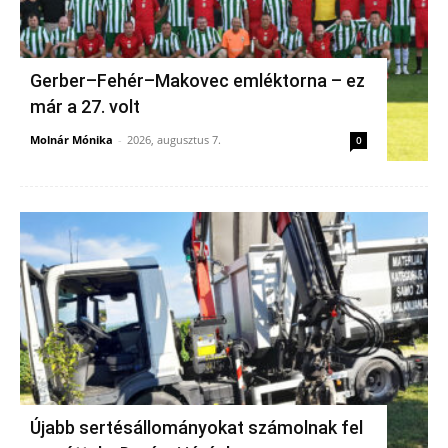
Gerber–Fehér–Makovec emléktorna – ez
már a 27. volt
Molnár Mónika
-
2026, augusztus 7.
0
Újabb sertésállományokat számolnak fel