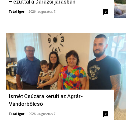
– ezúttal a Darázsi járásban
Tatai Igor
-
2026, augusztus 7.
0
Ismét Csúzára került az Agrár-
Vándorbölcső
Tatai Igor
-
2026, augusztus 7.
0