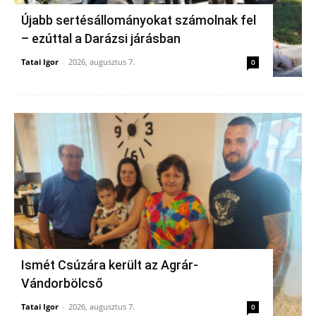
Újabb sertésállományokat számolnak fel
– ezúttal a Darázsi járásban
Tatai Igor
-
2026, augusztus 7.
0
Ismét Csúzára került az Agrár-
Vándorbölcső
Tatai Igor
-
2026, augusztus 7.
0