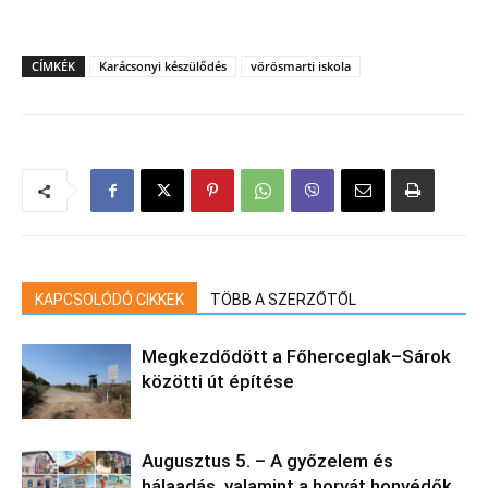
CÍMKÉK
Karácsonyi készülődés
vörösmarti iskola
KAPCSOLÓDÓ CIKKEK
TÖBB A SZERZŐTŐL
Megkezdődött a Főherceglak–Sárok
közötti út építése
Augusztus 5. – A győzelem és
hálaadás, valamint a horvát honvédők