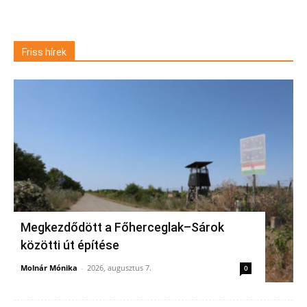
Friss hírek
Megkezdődött a Főherceglak–Sárok
közötti út építése
Molnár Mónika
-
2026, augusztus 7.
0