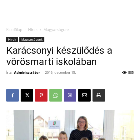
Kezdőlap
Hírek
Magyarságunk
Hírek
Magyarságunk
Karácsonyi készülődés a
vörösmarti iskolában
Írta:
Adminisztrátor
-
2016, december 15.
805