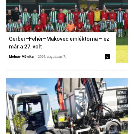
Gerber–Fehér–Makovec emléktorna – ez
már a 27. volt
Molnár Mónika
-
2026, augusztus 7.
0