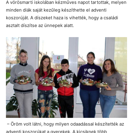
A vörösmarti iskolában kézműves napot tartottak, melyen
minden diák saját kezűleg készíthette el adventi
koszorúját. A díszeket haza is vihették, hogy a családi
asztalt díszítse az ünnepek alatt.
– Öröm volt látni, hogy milyen odaadással készítették az
adventi koszorúkat a gyerekek. A kicsiknek több