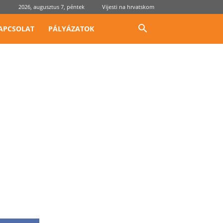
2026, augusztus 7, péntek
Vijesti na hrvatskom
APCSOLAT
PÁLYÁZATOK