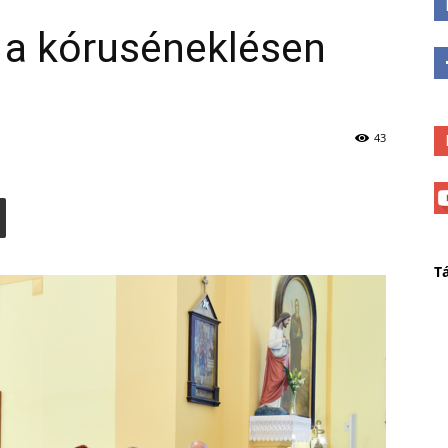
 a kóruséneklésen
43
T