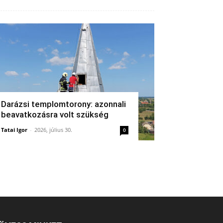
Darázsi templomtorony: azonnali
beavatkozásra volt szükség
Tatai Igor
-
2026, július 30.
0