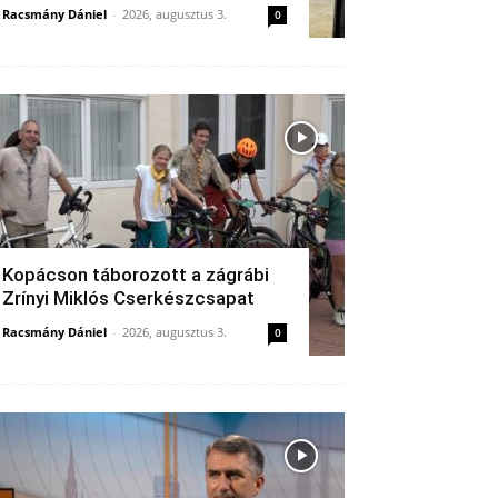
Racsmány Dániel
-
2026, augusztus 3.
0
Kopácson táborozott a zágrábi
Zrínyi Miklós Cserkészcsapat
Racsmány Dániel
-
2026, augusztus 3.
0