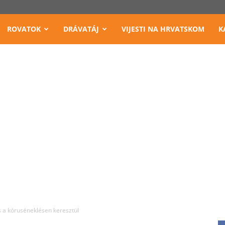
ROVATOK
DRÁVATÁJ
VIJESTI NA HRVATSKOM
K
 a kóruséneklésen keresztül