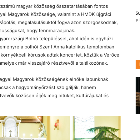
tszámú magyar közösség összetartásában fontos
Su
gyei Magyarok Közössége, valamint a HMDK újgráci
pl
ápolás, megalakulásuktól fogva azon szorgoskodnak,
nosságukat, hogy fennmaradjanak.
yarországi Bolhó településsel, ahol idén is egyházi
eseményre a bolhói Szent Anna katolikus templomban
s környékbeli kórusok adtak koncertet, köztük a Verőcei
 amelyek már visszajáró résztvevői a találkozónak.
Megyei Magyarok Közösségének elnöke lapunknak
emcsak a hagyományőrzést szolgálják, hanem
tvevők közösen éljék meg hitüket, kultúrájukat és