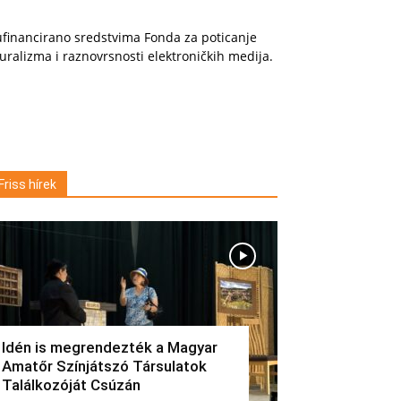
financirano sredstvima Fonda za poticanje
uralizma i raznovrsnosti elektroničkih medija.
Friss hírek
Idén is megrendezték a Magyar
Amatőr Színjátszó Társulatok
Találkozóját Csúzán