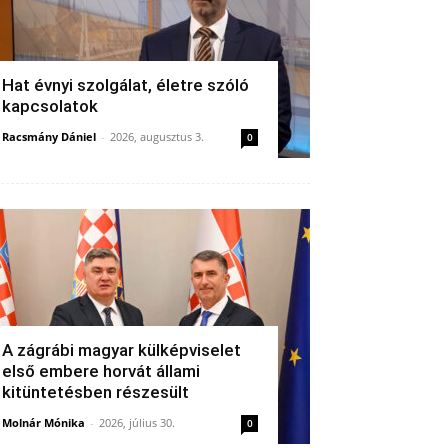
Hat évnyi szolgálat, életre szóló
kapcsolatok
Racsmány Dániel
-
2026, augusztus 3.
0
A zágrábi magyar külképviselet
első embere horvát állami
kitüntetésben részesült
Molnár Mónika
-
2026, július 30.
0