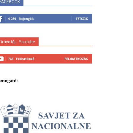
FACEBOOK
4,039
Rajongók
TETSZIK
Drávatáj - Youtube
763
Feliratkozó
FELIRATKOZÁS
ámogató: