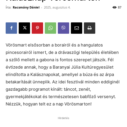
Írta:
Racsmány Dániel
-
2025, augusztus 4.
87
Vörösmart elsősorban a borairól és a hangulatos
pincesorairól ismert, de a drávaszögi település életében
a szőlő mellett a gabona is fontos szerepet játszik. Fél
évtizede annak, hogy a Baranyai Júlia Kultúregyesület
elindította a Kalásznapokat, amellyel a búza és az árpa
betakarítását ünneplik. Az idei fesztivál minden eddiginél
gazdagabb programot kínált: táncot, zenét,
gyermekjátékokat és természetesen babfőző versenyt.
Nézzük, hogyan telt ez a nap Vörösmarton!
Hirdetés