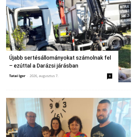
Újabb sertésállományokat számolnak fel
– ezúttal a Darázsi járásban
Tatai Igor
-
2026, augusztus 7.
0