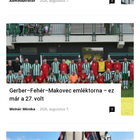
Adminisztrátor
-
2026, augusztus 7.
0
Gerber–Fehér–Makovec emléktorna – ez
már a 27. volt
Molnár Mónika
-
2026, augusztus 7.
0