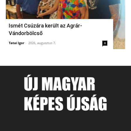
Ismét Csúzára került az Agrár-
Vándorbölcső
Tatai Igor
-
2026, augusztus 7.
0