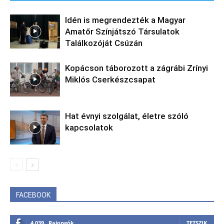
Idén is megrendezték a Magyar
Amatőr Színjátszó Társulatok
Találkozóját Csúzán
Kopácson táborozott a zágrábi Zrínyi
Miklós Cserkészcsapat
Hat évnyi szolgálat, életre szóló
kapcsolatok
FACEBOOK
4,039
Rajongók
TETSZIK