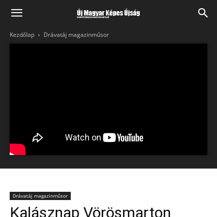
Kezdőlap
Drávatáj magazinműsor
Drávatáj magazinműsor
Kalásznap Vörösmarton