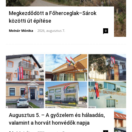
Megkezdődött a Főherceglak–Sárok
közötti út építése
Molnár Mónika
-
2026, augusztus 7.
0
Augusztus 5. – A győzelem és hálaadás,
valamint a horvát honvédők napja