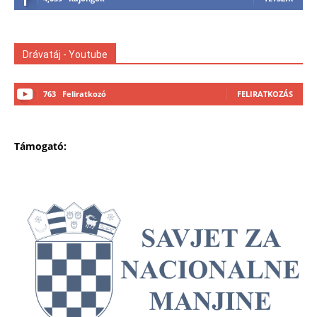
Drávatáj - Youtube
763
Feliratkozó
FELIRATKOZÁS
Támogató: