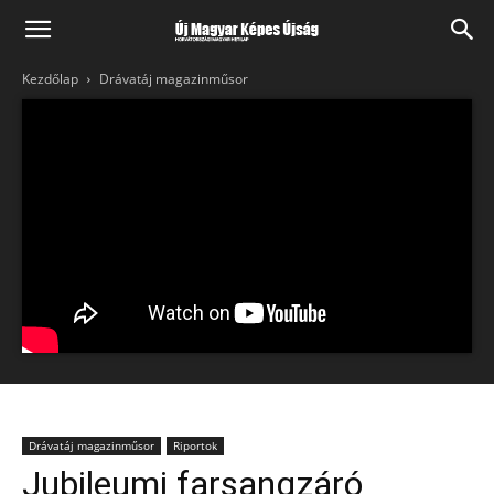
Kezdőlap
Drávatáj magazinműsor
Drávatáj magazinműsor
Riportok
Jubileumi farsangzáró