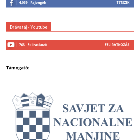
4,039
Rajongók
TETSZIK
Drávatáj - Youtube
763
Feliratkozó
FELIRATKOZÁS
Támogató: