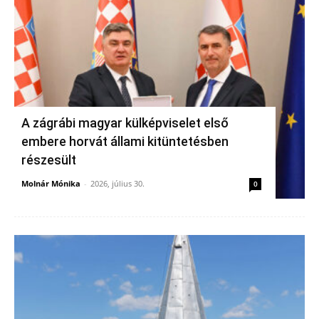
A zágrábi magyar külképviselet első
embere horvát állami kitüntetésben
részesült
Molnár Mónika
-
2026, július 30.
0