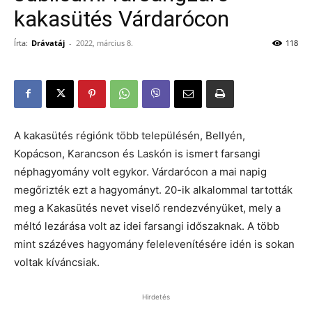
kakasütés Várdarócon
Írta:
Drávatáj
-
2022, március 8.
118
A kakasütés régiónk több településén, Bellyén,
Kopácson, Karancson és Laskón is ismert farsangi
néphagyomány volt egykor. Várdarócon a mai napig
megőrizték ezt a hagyományt. 20-ik alkalommal tartották
meg a Kakasütés nevet viselő rendezvényüket, mely a
méltó lezárása volt az idei farsangi időszaknak. A több
mint százéves hagyomány felelevenítésére idén is sokan
voltak kíváncsiak.
Hirdetés