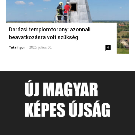
Darázsi templomtorony: azonnali
beavatkozásra volt szükség
Tatai Igor
-
2026, július 30.
0