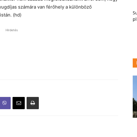
yugdíjas számára van férőhely a különböző
Su
stán. (hd)
pl
Hirdetés