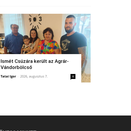
Ismét Csúzára került az Agrár-
Vándorbölcső
Tatai Igor
-
2026, augusztus 7.
0