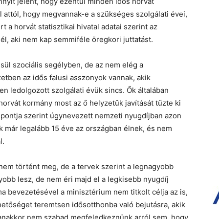
nyit jelent, hogy ezentúl minden idős horvát
l attól, hogy megvannak-e a szükséges szolgálati évei,
a horvát statisztikai hivatal adatai szerint az
l, aki nem kap semmiféle öregkori juttatást.
l szociális segélyben, de az nem elég a
etben az idős falusi asszonyok vannak, akik
en ledolgozott szolgálati évük sincs. Ők általában
orvát kormány most az ő helyzetük javítását tűzte ki
áspontja szerint úgynevezett nemzeti nyugdíjban azon
k már legalább 15 éve az országban élnek, és nem
l.
m történt meg, de a tervek szerint a legnagyobb
obb lesz, de nem éri majd el a legkisebb nyugdíj
a bevezetésével a minisztérium nem titkolt célja az is,
etőséget teremtsen idősotthonba való bejutásra, akik
anakkor nem szabad megfeledkeznünk arról sem, hogy