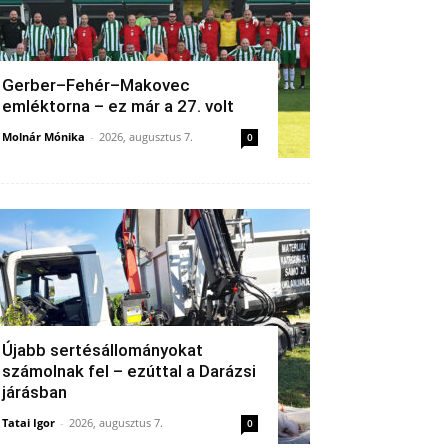
Gerber–Fehér–Makovec
emléktorna – ez már a 27. volt
Molnár Mónika
-
2026, augusztus 7.
0
Újabb sertésállományokat
számolnak fel – ezúttal a Darázsi
járásban
Tatai Igor
-
2026, augusztus 7.
0