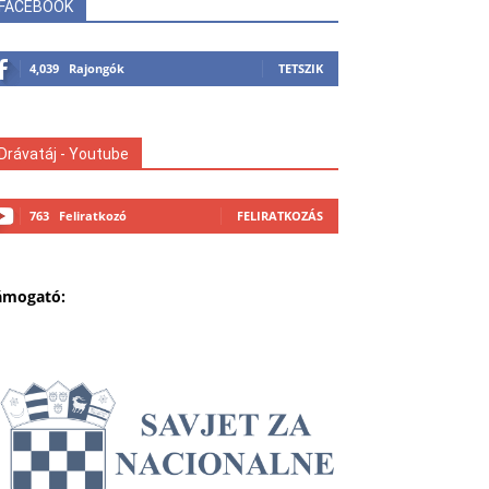
FACEBOOK
4,039
Rajongók
TETSZIK
Drávatáj - Youtube
763
Feliratkozó
FELIRATKOZÁS
ámogató: