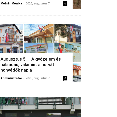
Molnár Mónika
-
2026, augusztus 7.
0
Augusztus 5. – A győzelem és
hálaadás, valamint a horvát
honvédők napja
Adminisztrátor
-
2026, augusztus 7.
0