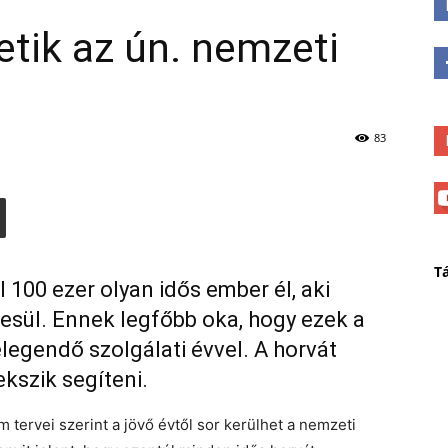
tik az ún. nemzeti
83
T
100 ezer olyan idős ember él, aki
esül. Ennek legfőbb oka, hogy ezek a
egendő szolgálati évvel. A horvát
ekszik segíteni.
 tervei szerint a jövő évtől sor kerülhet a nemzeti