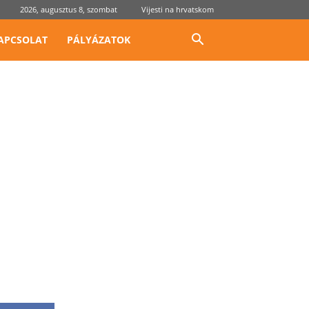
2026, augusztus 8, szombat
Vijesti na hrvatskom
APCSOLAT
PÁLYÁZATOK