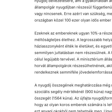
nyugdíj bevezetésére, ami a gyakorlatban an
állampolgár nyugdíjban részesül függetlenü
vagy nincsenek. Erre azért van szükség, mert 
országban közel 100 ezer olyan idős ember é
Ezeknek az embereknek ugyan 10%-a részesü
méltóságteljes élethez. A legrosszabb helyz
háziasszonyként élték le életüket, és egyetl
semmilyen juttatásban nem részesülnek. A h
célul legújabb tervével. A minisztérium áll
horvát állampolgárok részesülhetnének, aki
rendelkeznek semmiféle jövedelemforrássa
A nyugdíj összegének meghatározása még ne
szociális segély mértékénél (900 kúna) nagy
összegét (1564 kúna). Az újfajta nyugdíjform
hogy az olyan koros emberek számára is leh
ezt anyagi okokból nem tehetnék meg. Ugy