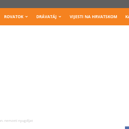
ROVATOK
DRÁVATÁJ
VIJESTI NA HRVATSKOM
K
ún. nemzeti nyugdíjat