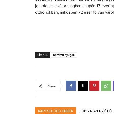
jelenleg Horvátországban csupán 17 ezer n
otthonokban, miközben 72 ezer fő van váróli
CÍMKÉK
nemzeti nyugdíj
Share
KAPCSOLÓDÓ CIKKEK
TÖBB A SZERZŐTŐL