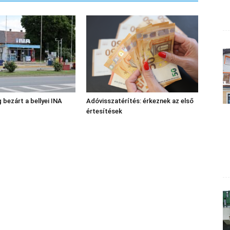
 bezárt a bellyei INA
Adóvisszatérítés: érkeznek az első
értesítések