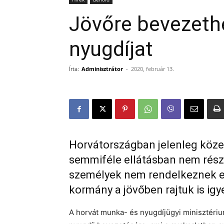
Jövőre bevezethe
nyugdíjat
Írta:
Adminisztrátor
-
2020, február 13.
Horvátországban jelenleg közel 
semmiféle ellátásban nem rész
személyek nem rendelkeznek el
kormány a jövőben rajtuk is igy
A horvát munka- és nyugdíjügyi minisztérium