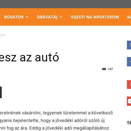
ROVATOK
DRÁVATÁJ
VIJESTI NA HRVATSKOM
K
autó
esz az autó
187
zeretnének vásárolni, legyenek türelemmel a következő
yanis bejelentette, hogy a jövedéki adóról szóló új
T
ni fog az ára. Eddig a jövedéki adó megállapításához