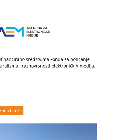
financirano sredstvima Fonda za poticanje
uralizma i raznovrsnosti elektroničkih medija.
Friss hírek