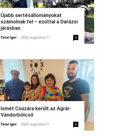
Újabb sertésállományokat
számolnak fel – ezúttal a Darázsi
járásban
Tatai Igor
-
2026, augusztus 7.
0
Ismét Csúzára került az Agrár-
Vándorbölcső
Tatai Igor
-
2026, augusztus 7.
0