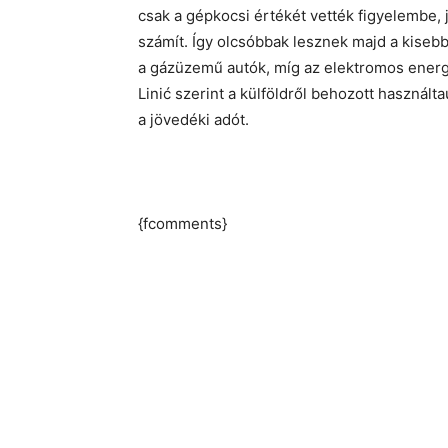
csak a gépkocsi értékét vették figyelembe, 
számít. Így olcsóbbak lesznek majd a kisebb
a gázüzemű autók, míg az elektromos energi
Linić szerint a külföldről behozott használt
a jövedéki adót.
{fcomments}