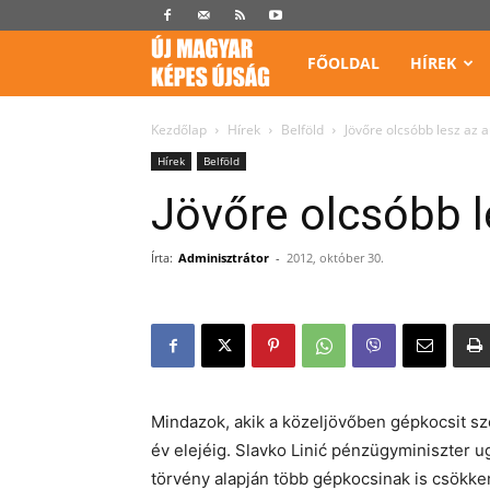
Képes
FŐOLDAL
HÍREK
Újság
Kezdőlap
Hírek
Belföld
Jövőre olcsóbb lesz az 
Hírek
Belföld
Jövőre olcsóbb l
Írta:
Adminisztrátor
-
2012, október 30.
Mindazok, akik a közeljövőben gépkocsit s
év elejéig. Slavko Linić pénzügyminiszter ug
törvény alapján több gépkocsinak is csökken