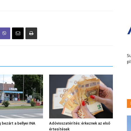
Su
pl
 bezárt a bellyei INA
Adóvisszatérítés: érkeznek az első
értesítések