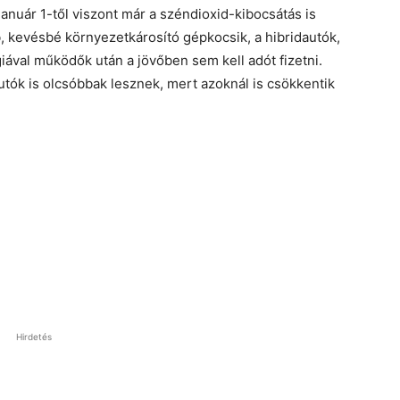
január 1-től viszont már a széndioxid-kibocsátás is
, kevésbé környezetkárosító gépkocsik, a hibridautók,
ával működők után a jövőben sem kell adót fizetni.
autók is olcsóbbak lesznek, mert azoknál is csökkentik
Hirdetés