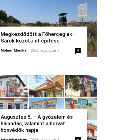
Megkezdődött a Főherceglak–
Sárok közötti út építése
Molnár Mónika
-
2026, augusztus 7.
0
Augusztus 5. – A győzelem és
hálaadás, valamint a horvát
honvédők napja
Adminisztrátor
-
2026, augusztus 7.
0