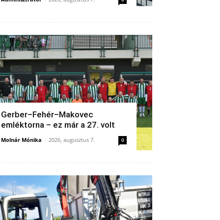
Gerber–Fehér–Makovec
emléktorna – ez már a 27. volt
Molnár Mónika
-
2026, augusztus 7.
0