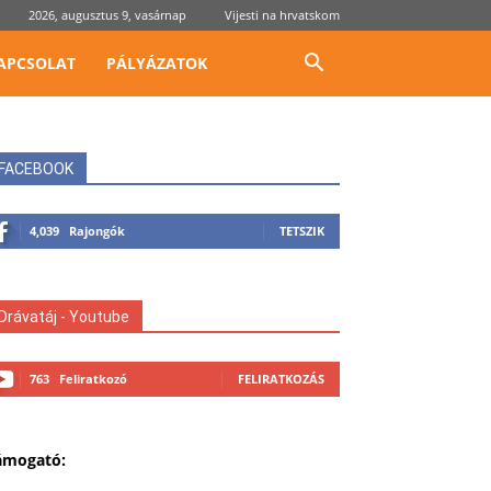
2026, augusztus 9, vasárnap
Vijesti na hrvatskom
APCSOLAT
PÁLYÁZATOK
FACEBOOK
4,039
Rajongók
TETSZIK
Drávatáj - Youtube
763
Feliratkozó
FELIRATKOZÁS
ámogató: