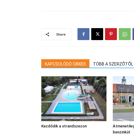
Share
KAPCSOLÓDÓ CIKKEK
TÖBB A SZERZŐTŐL
Kezdődik a strandszezon
Átmenetileg
benzinkút