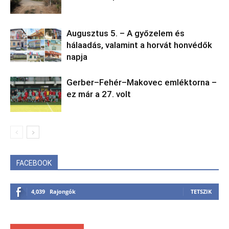
Augusztus 5. – A győzelem és
hálaadás, valamint a horvát honvédők
napja
Gerber–Fehér–Makovec emléktorna –
ez már a 27. volt
FACEBOOK
4,039
Rajongók
TETSZIK