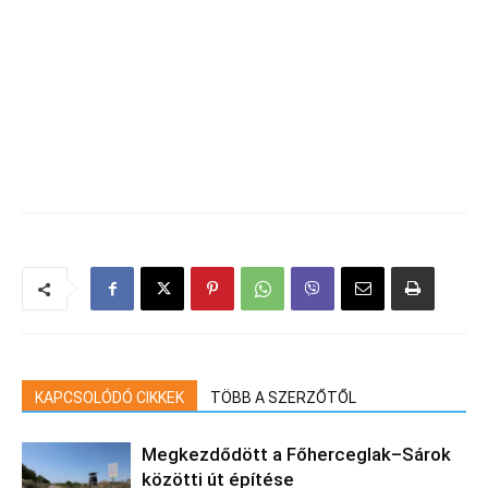
KAPCSOLÓDÓ CIKKEK
TÖBB A SZERZŐTŐL
Megkezdődött a Főherceglak–Sárok
közötti út építése