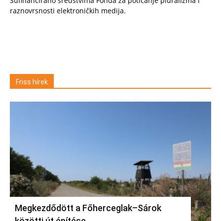
Sufinancirano sredstvima Fonda za poticanje pluralizma i
raznovrsnosti elektroničkih medija.
Friss hírek
Megkezdődött a Főherceglak–Sárok
közötti út építése