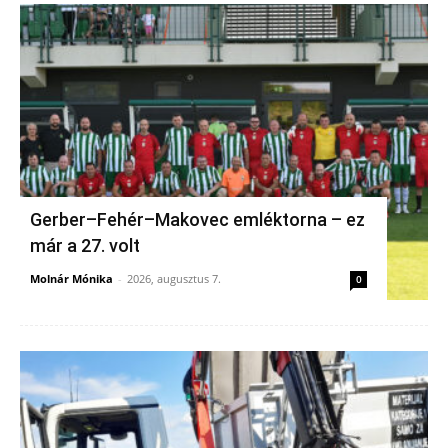
Gerber–Fehér–Makovec emléktorna – ez
már a 27. volt
Molnár Mónika
-
2026, augusztus 7.
0