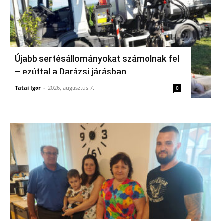
Újabb sertésállományokat számolnak fel
– ezúttal a Darázsi járásban
Tatai Igor
-
2026, augusztus 7.
0