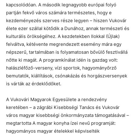
kapcsolódóan. A második legnagyobb európai folyó
partján fekvő város számára természetes, hogy e
kezdeményezés szerves része legyen – hiszen Vukovár
élete ezer szállal kötődik a Dunához, annak természeti és
kulturális örökségéhez. A kezdetekben Ilokkal (Újlak)
felváltva, kétévente megrendezett esemény mára egy
népszerű, tartalmában is folyamatosan bővülő fesztivállá
nőtte ki magát. A programkínálat idén is gazdag volt:
halászléfőző-verseny, vízi sportok, hagyományőrző
bemutatók, kiállítások, csónakázás és horgászversenyek
is várták az érdeklődőket.
A Vukovári Magyarok Egyesülete a rendezvény
keretében – a zágrábi Kisebbségi Tanács és Vukovár
város magyar kisebbségi önkormányzata támogatásával –
megtartotta A magyar konyha ízei nevű programját:
hagyományos magyar ételekkel képviselték