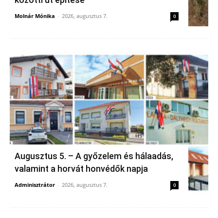
Molnár Mónika
-
2026, augusztus 7.
0
Augusztus 5. – A győzelem és hálaadás,
valamint a horvát honvédők napja
Adminisztrátor
-
2026, augusztus 7.
0