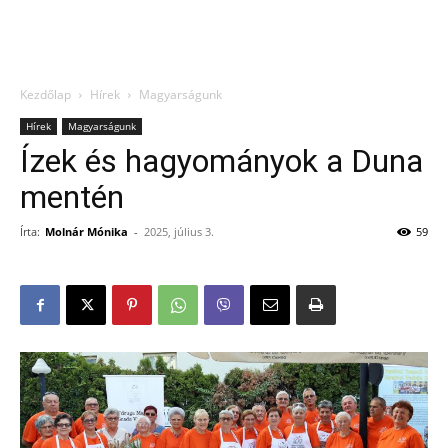
Kezdőlap
Hírek
Magyarságunk
Hírek
Magyarságunk
Ízek és hagyományok a Duna
mentén
Írta:
Molnár Mónika
-
2025, július 3.
59