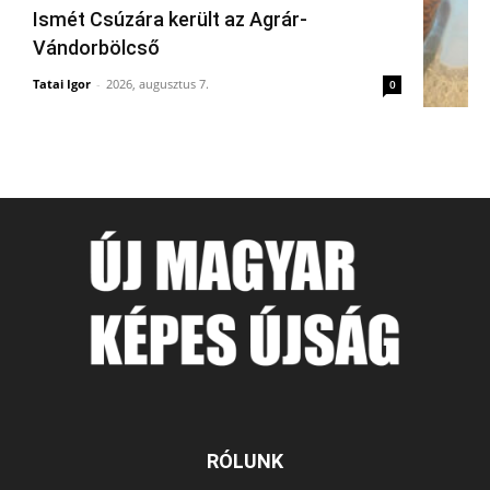
Ismét Csúzára került az Agrár-
Vándorbölcső
Tatai Igor
-
2026, augusztus 7.
0
RÓLUNK