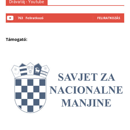
Drávatáj - Youtube
763
Feliratkozó
FELIRATKOZÁS
Támogató: