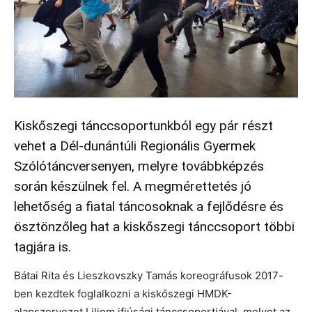
Kiskőszegi tánccsoportunkból egy pár részt
vehet a Dél-dunántúli Regionális Gyermek
Szólótáncversenyen, melyre továbbképzés
során készülnek fel. A megmérettetés jó
lehetőség a fiatal táncosoknak a fejlődésre és
ösztönzőleg hat a kiskőszegi tánccsoport többi
tagjára is.
Bátai Rita és Lieszkovszky Tamás koreográfusok 2017-
ben kezdtek foglalkozni a kiskőszegi HMDK-
alapszervezet Liliom ifjúsági tánccsoportjával, melyet az