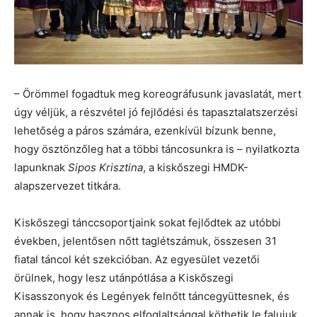
– Örömmel fogadtuk meg koreográfusunk javaslatát, mert
úgy véljük, a részvétel jó fejlődési és tapasztalatszerzési
lehetőség a páros számára, ezenkívül bízunk benne,
hogy ösztönzőleg hat a többi táncosunkra is – nyilatkozta
lapunknak
Sipos Krisztina
, a kiskőszegi HMDK-
alapszervezet titkára.
Kiskőszegi tánccsoportjaink sokat fejlődtek az utóbbi
években, jelentősen nőtt taglétszámuk, összesen 31
fiatal táncol két szekcióban. Az egyesület vezetői
örülnek, hogy lesz utánpótlása a Kiskőszegi
Kisasszonyok és Legények felnőtt táncegyüttesnek, és
annak is, hogy hasznos elfoglaltsággal köthetik le falujuk