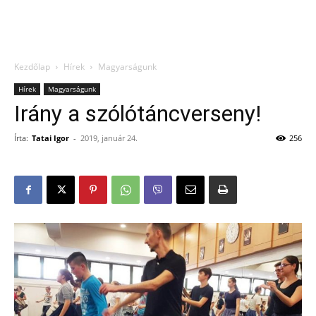
Kezdőlap
Hírek
Magyarságunk
Hírek
Magyarságunk
Irány a szólótáncverseny!
Írta:
Tatai Igor
-
2019, január 24.
256