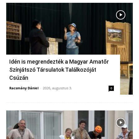
Idén is megrendezték a Magyar Amatőr
Színjátszó Társulatok Találkozóját
Csúzán
Racsmány Dániel
-
2026, augusztus 3.
0