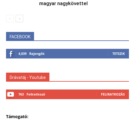
magyar nagykövettel
FACEBOOK
4,039
Rajongók
TETSZIK
Drávatáj - Youtube
763
Feliratkozó
FELIRATKOZÁS
Támogató: