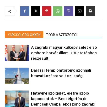
KAPCSOLÓDÓ CIKKEK
TÖBB A SZERZŐTŐL
A zágrábi magyar külképviselet első
embere horvát állami kitüntetésben
részesült
Darázsi templomtorony: azonnali
beavatkozásra volt szükség
Hatévnyi szolgálat, életre szóló
kapcsolatok – Beszélgetés dr.
Demcsák Csaba leköszönő zágrábi