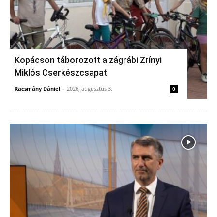
Kopácson táborozott a zágrábi Zrínyi
Miklós Cserkészcsapat
Racsmány Dániel
-
2026, augusztus 3.
0