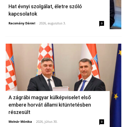
Hat évnyi szolgálat, életre szóló
kapcsolatok
Racsmány Dániel
-
2026, augusztus 3.
0
A zágrábi magyar külképviselet első
embere horvát állami kitüntetésben
részesült
Molnár Mónika
-
2026, július 30.
0