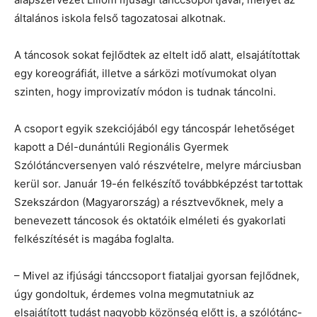
általános iskola felső tagozatosai alkotnak.
A táncosok sokat fejlődtek az eltelt idő alatt, elsajátítottak
egy koreográfiát, illetve a sárközi motívumokat olyan
szinten, hogy improvizatív módon is tudnak táncolni.
A csoport egyik szekciójából egy táncospár lehetőséget
kapott a Dél-dunántúli Regionális Gyermek
Szólótáncversenyen való részvételre, melyre márciusban
kerül sor. Január 19-én felkészítő továbbképzést tartottak
Szekszárdon (Magyarország) a résztvevőknek, mely a
benevezett táncosok és oktatóik elméleti és gyakorlati
felkészítését is magába foglalta.
– Mivel az ifjúsági tánccsoport fiataljai gyorsan fejlődnek,
úgy gondoltuk, érdemes volna megmutatniuk az
elsajátított tudást nagyobb közönség előtt is, a szólótánc-