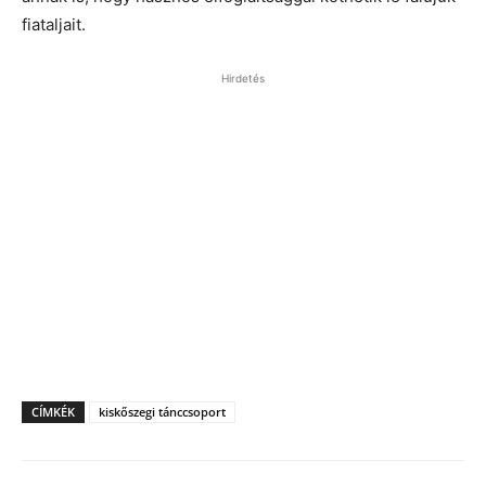
fiataljait.
Hirdetés
CÍMKÉK
kiskőszegi tánccsoport