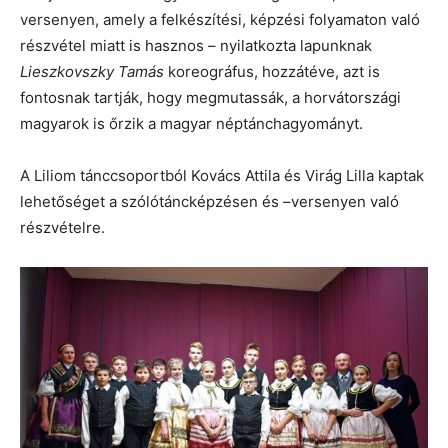
versenyen, amely a felkészítési, képzési folyamaton való
részvétel miatt is hasznos – nyilatkozta lapunknak
Lieszkovszky Tamás
koreográfus, hozzátéve, azt is
fontosnak tartják, hogy megmutassák, a horvátországi
magyarok is őrzik a magyar néptánchagyományt.
A Liliom tánccsoportból Kovács Attila és Virág Lilla kaptak
lehetőséget a szólótáncképzésen és –versenyen való
részvételre.