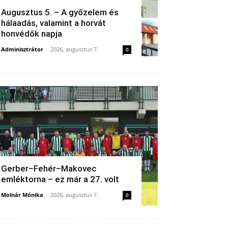
Augusztus 5. – A győzelem és
hálaadás, valamint a horvát
honvédők napja
Adminisztrátor
-
2026, augusztus 7.
0
Gerber–Fehér–Makovec
emléktorna – ez már a 27. volt
Molnár Mónika
-
2026, augusztus 7.
0