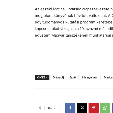
Az eszéki Matica Hrvatska alapszervezete 
megjelent könyvének bővített változatát. A G
egy tudományos kutatási program keretében
kapcsolatokat vizsgálja a 19. század másod
egyetem Magyar tanszékének munkatársai i
CÍMKÉK
Drávatáj
Eszék
IllÍr nyelvtan
Matica
Share