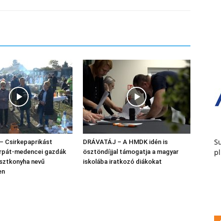
Su
 Csirkepaprikást
DRÁVATÁJ – A HMDK idén is
pl
árpát-medencei gazdák
ösztöndíjjal támogatja a magyar
asztkonyha nevű
iskolába iratkozó diákokat
en