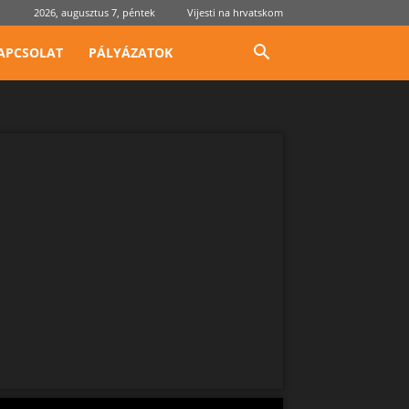
2026, augusztus 7, péntek
Vijesti na hrvatskom
APCSOLAT
PÁLYÁZATOK