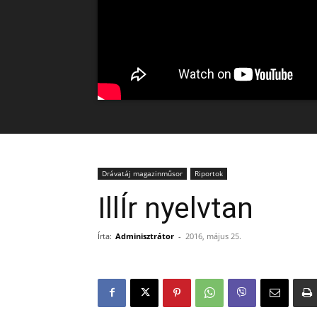
Drávatáj magazinműsor
Riportok
IllÍr nyelvtan
Írta:
Adminisztrátor
-
2016, május 25.