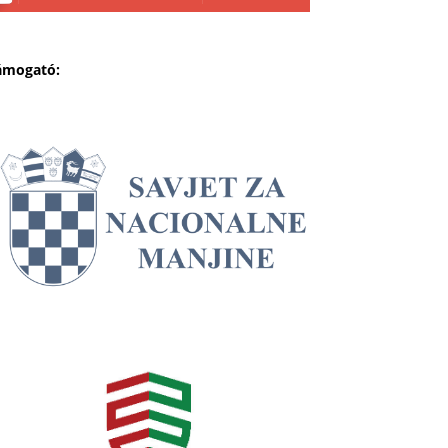
ámogató: