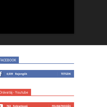
FACEBOOK
4,039
Rajongók
TETSZIK
Drávatáj - Youtube
763
Feliratkozó
FELIRATKOZÁS