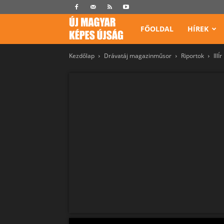
Képes
FŐOLDAL
HÍREK
Kezdőlap
Drávatáj magazinműsor
Riportok
IllÍ
Újság