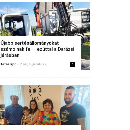
Újabb sertésállományokat
számolnak fel – ezúttal a Darázsi
járásban
Tatai Igor
-
2026, augusztus 7.
0