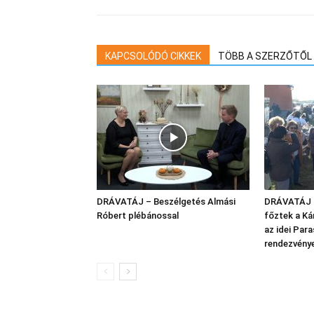
KAPCSOLÓDÓ CIKKEK
TÖBB A SZERZŐTŐL
DRÁVATÁJ – Beszélgetés Almási
DRÁVATÁJ –
Róbert plébánossal
főztek a K
az idei Par
rendezvény