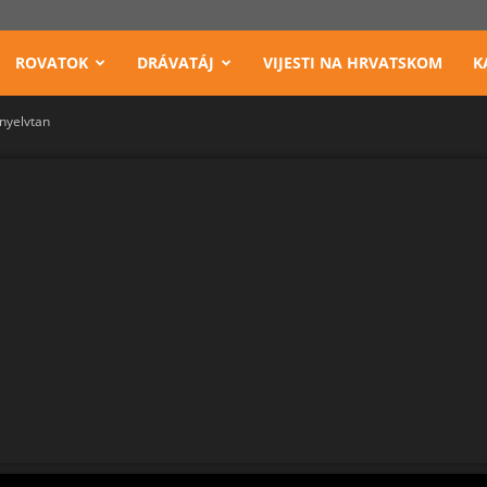
ROVATOK
DRÁVATÁJ
VIJESTI NA HRVATSKOM
K
r nyelvtan