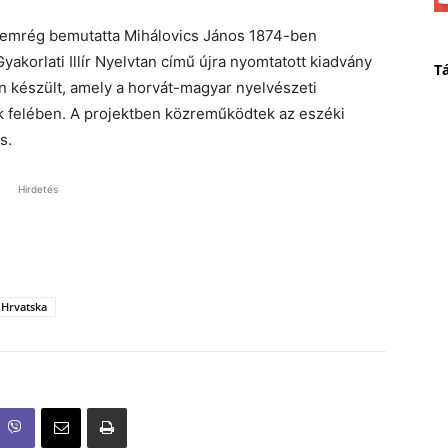
nemrég bemutatta Mihálovics János 1874-ben
yakorlati Illír Nyelvtan című újra nyomtatott kiadvány
T
 készült, amely a horvát-magyar nyelvészeti
ik felében. A projektben közreműködtek az eszéki
s.
Hirdetés
 Hrvatska