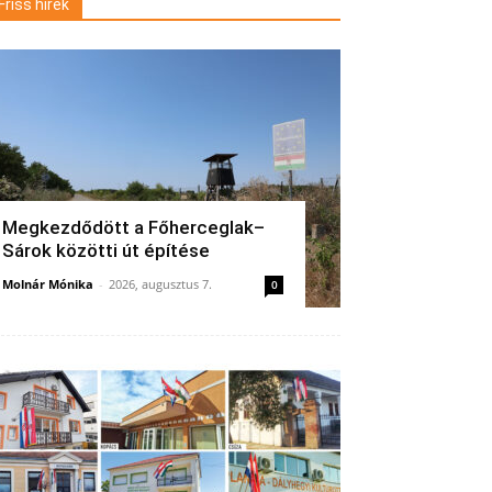
Friss hírek
Megkezdődött a Főherceglak–
Sárok közötti út építése
Molnár Mónika
-
2026, augusztus 7.
0