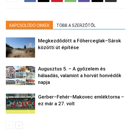
KAPCSOLÓDÓ CIKKEK
TÖBB A SZERZŐTŐL
Megkezdődött a Főherceglak–Sárok
közötti út építése
Augusztus 5. – A győzelem és
hálaadás, valamint a horvát honvédők
napja
Gerber–Fehér–Makovec emléktorna –
ez már a 27. volt