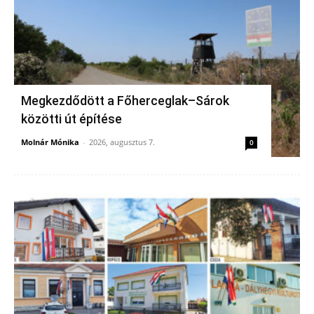
Megkezdődött a Főherceglak–Sárok
közötti út építése
Molnár Mónika
-
2026, augusztus 7.
0