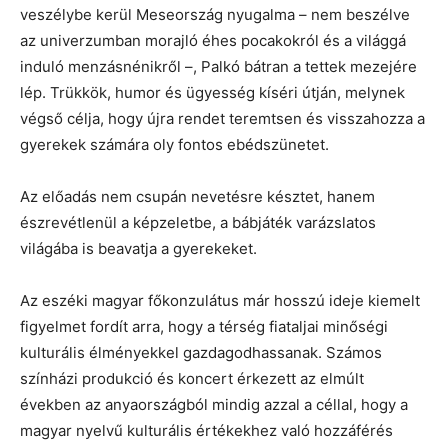
veszélybe kerül Meseország nyugalma – nem beszélve
az univerzumban morajló éhes pocakokról és a világgá
induló menzásnénikről –, Palkó bátran a tettek mezejére
lép. Trükkök, humor és ügyesség kíséri útján, melynek
végső célja, hogy újra rendet teremtsen és visszahozza a
gyerekek számára oly fontos ebédszünetet.
Az előadás nem csupán nevetésre késztet, hanem
észrevétlenül a képzeletbe, a bábjáték varázslatos
világába is beavatja a gyerekeket.
Az eszéki magyar főkonzulátus már hosszú ideje kiemelt
figyelmet fordít arra, hogy a térség fiataljai minőségi
kulturális élményekkel gazdagodhassanak. Számos
színházi produkció és koncert érkezett az elmúlt
években az anyaországból mindig azzal a céllal, hogy a
magyar nyelvű kulturális értékekhez való hozzáférés