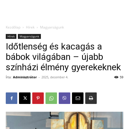
Kezdőlap
Hírek
Magyarságunk
Hírek
Magyarságunk
Időtlenség és kacagás a
bábok világában – újabb
színházi élmény gyerekeknek
Írta:
Adminisztrátor
-
2025, december 4.
59