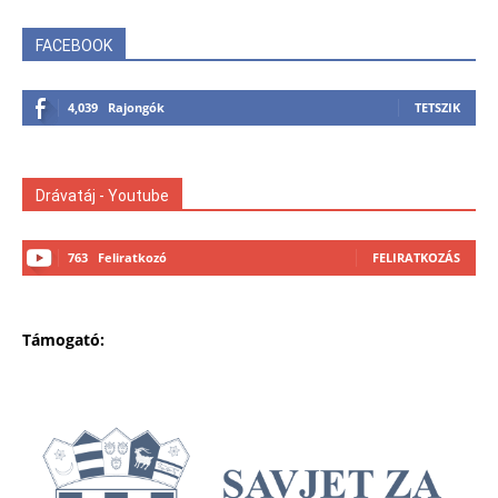
FACEBOOK
4,039
Rajongók
TETSZIK
Drávatáj - Youtube
763
Feliratkozó
FELIRATKOZÁS
Támogató: