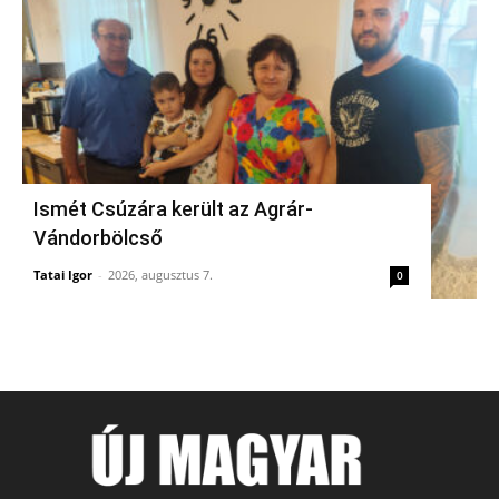
Ismét Csúzára került az Agrár-
Vándorbölcső
Tatai Igor
-
2026, augusztus 7.
0