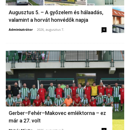
Augusztus 5. – A győzelem és hálaadás,
valamint a horvát honvédők napja
Adminisztrátor
-
2026, augusztus 7.
0
Gerber–Fehér–Makovec emléktorna – ez
már a 27. volt