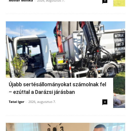
Molnár Mónika
-
2026, augusztus 7.
0
Újabb sertésállományokat számolnak fel
– ezúttal a Darázsi járásban
Tatai Igor
-
2026, augusztus 7.
0