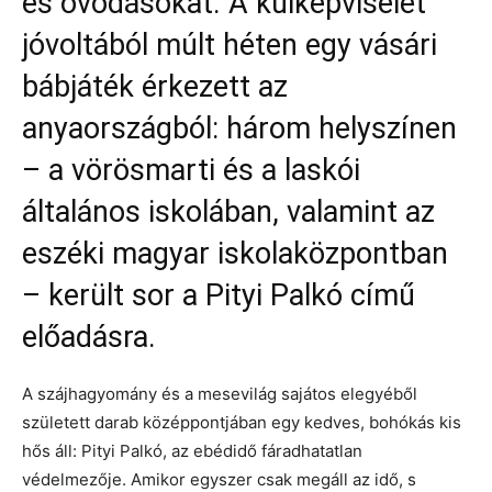
és óvodásokat. A külképviselet
jóvoltából múlt héten egy vásári
bábjáték érkezett az
anyaországból: három helyszínen
– a vörösmarti és a laskói
általános iskolában, valamint az
eszéki magyar iskolaközpontban
– került sor a Pityi Palkó című
előadásra.
A szájhagyomány és a mesevilág sajátos elegyéből
született darab középpontjában egy kedves, bohókás kis
hős áll: Pityi Palkó, az ebédidő fáradhatatlan
védelmezője. Amikor egyszer csak megáll az idő, s