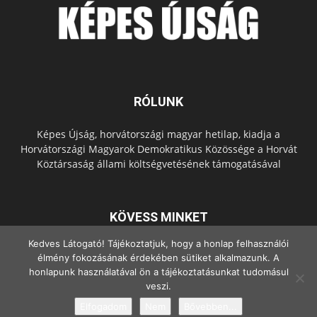
RÓLUNK
Képes Újság, horvátországi magyar hetilap, kiadja a
Horvátországi Magyarok Demokratikus Közössége a Horvát
Köztársaság állami költségvetésének támogatásával
KÖVESS MINKET
Kedves Látogató! Tájékoztatjuk, hogy a honlap felhasználói
élmény fokozásának érdekében sütiket alkalmazunk. A
honlapunk használatával ön a tájékoztatásunkat tudomásul
veszi.
Elfogadom
Nem
Bővebben...
© Copyright - 2022 Minden jog fenntartva.