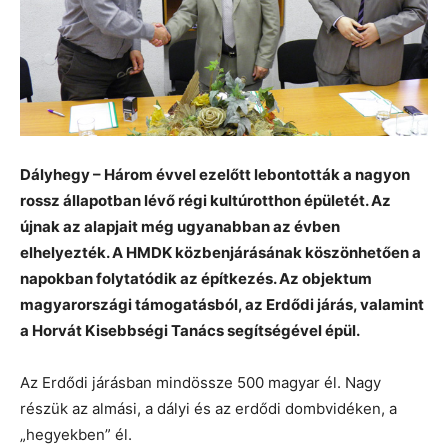
Dályhegy – Három évvel ezelőtt lebontották a nagyon
rossz állapotban lévő régi kultúrotthon épületét. Az
újnak az alapjait még ugyanabban az évben
elhelyezték. A HMDK közbenjárásának köszönhetően a
napokban folytatódik az építkezés. Az objektum
magyarországi támogatásból, az Erdődi járás, valamint
a Horvát Kisebbségi Tanács segítségével épül.
Az Erdődi járásban mindössze 500 magyar él. Nagy
részük az almási, a dályi és az erdődi dombvidéken, a
„hegyekben” él.