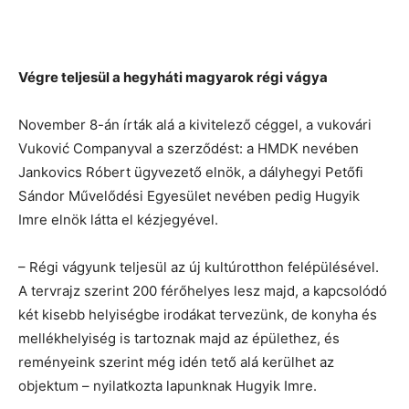
Végre teljesül a hegyháti magyarok régi vágya
November 8-án írták alá a kivitelező céggel, a vukovári
Vuković Companyval a
szerződést: a HMDK nevében
Jankovics Róbert ügyvezető elnök, a dályhegyi Petőfi
Sándor Művelődési Egyesület nevében pedig Hugyik
Imre elnök látta el kézjegyével.
– Régi vágyunk teljesül az új kultúrotthon felépülésével.
A tervrajz szerint 200 férőhelyes lesz majd, a kapcsolódó
két kisebb helyiségbe irodákat tervezünk, de konyha és
mellékhelyiség is tartoznak majd az épülethez, és
reményeink szerint még idén tető alá kerülhet az
objektum – nyilatkozta lapunknak Hugyik Imre.