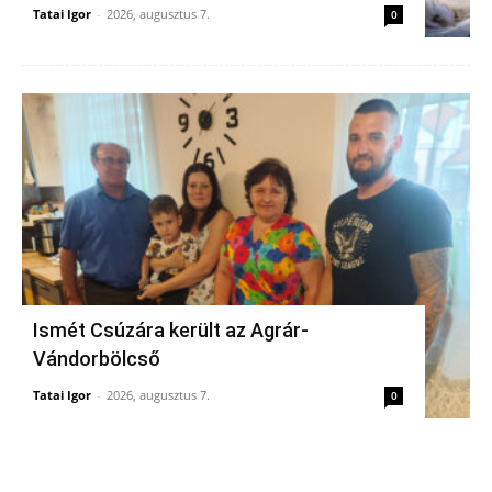
Tatai Igor
-
2026, augusztus 7.
0
Ismét Csúzára került az Agrár-
Vándorbölcső
Tatai Igor
-
2026, augusztus 7.
0