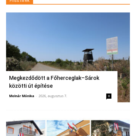
Friss hírek
Megkezdődött a Főherceglak–Sárok
közötti út építése
Molnár Mónika
-
2026, augusztus 7.
0