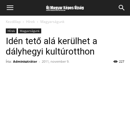
Kezdőlap
Hírek
Magyarságunk
Hírek
Magyarságunk
Idén tető alá kerülhet a
dályhegyi kultúrotthon
Írta:
Adminisztrátor
-
2011, november 9.
227