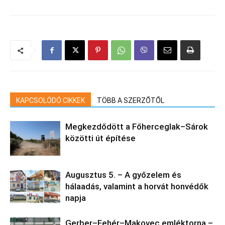
KAPCSOLÓDÓ CIKKEK
TÖBB A SZERZŐTŐL
Megkezdődött a Főherceglak–Sárok
közötti út építése
Augusztus 5. – A győzelem és
hálaadás, valamint a horvát honvédők
napja
Gerber–Fehér–Makovec emléktorna –