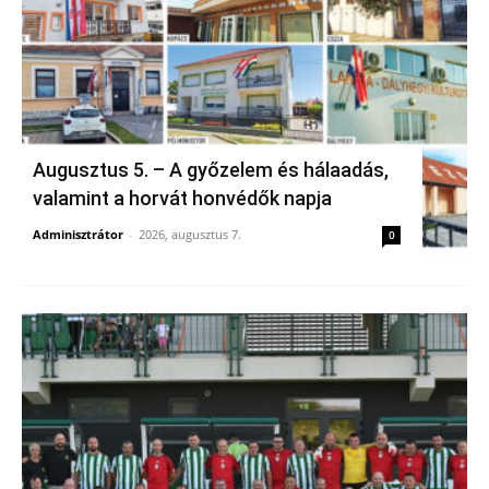
Augusztus 5. – A győzelem és hálaadás,
valamint a horvát honvédők napja
Adminisztrátor
-
2026, augusztus 7.
0