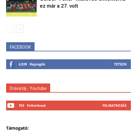
ez már a 27. volt
FACEBOOK
4,039
Rajongók
TETSZIK
Drávatáj - Youtube
763
Feliratkozó
FELIRATKOZÁS
Támogató: