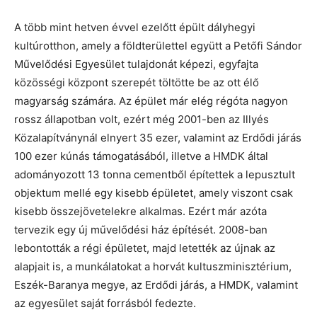
A több mint hetven évvel ezelőtt épült dályhegyi
kultúrotthon, amely a földterülettel együtt a Petőfi Sándor
Művelődési Egyesület tulajdonát képezi, egyfajta
közösségi központ szerepét töltötte be az ott élő
magyarság számára. Az épület már elég régóta nagyon
rossz állapotban volt, ezért még 2001-ben az Illyés
Közalapítványnál elnyert 35 ezer, valamint az Erdődi járás
100 ezer kúnás támogatásából, illetve a HMDK által
adományozott 13 tonna cementből építettek a lepusztult
objektum mellé egy kisebb épületet, amely viszont csak
kisebb összejövetelekre alkalmas. Ezért már azóta
tervezik egy új művelődési ház építését. 2008-ban
lebontották a régi épületet, majd letették az újnak az
alapjait is, a munkálatokat a horvát kultuszminisztérium,
Eszék-Baranya megye, az Erdődi járás, a HMDK, valamint
az egyesület saját forrásból fedezte.