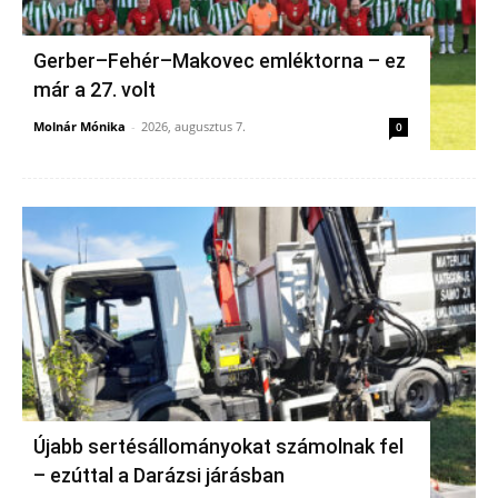
Gerber–Fehér–Makovec emléktorna – ez
már a 27. volt
Molnár Mónika
-
2026, augusztus 7.
0
Újabb sertésállományokat számolnak fel
– ezúttal a Darázsi járásban