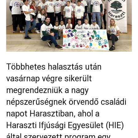
Többhetes halasztás után
vasárnap végre sikerült
megrendezniük a nagy
népszerűségnek örvendő családi
napot Harasztiban, ahol a
Haraszti Ifjúsági Egyesület (HIE)
által szervezett program egy