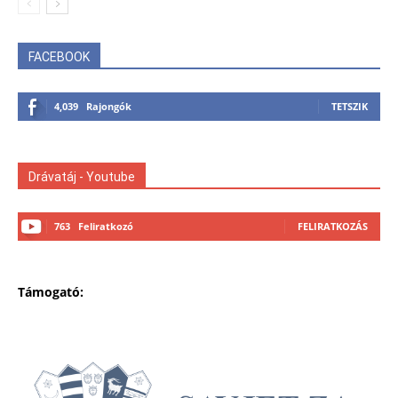
FACEBOOK
4,039
Rajongók
TETSZIK
Drávatáj - Youtube
763
Feliratkozó
FELIRATKOZÁS
Támogató: