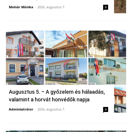
Molnár Mónika
-
2026, augusztus 7.
0
Augusztus 5. – A győzelem és hálaadás,
valamint a horvát honvédők napja
Adminisztrátor
-
2026, augusztus 7.
0