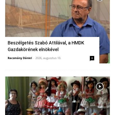
Beszélgetés Szabó Attilával, a HMDK
Gazdakörének elnökével
Racsmány Dániel
-
2026, augusztus 10.
0