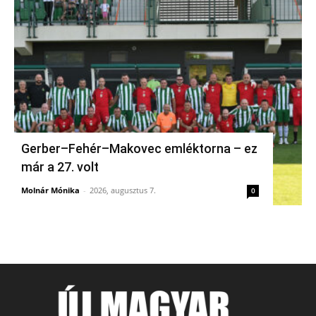
Gerber–Fehér–Makovec emléktorna – ez
már a 27. volt
Molnár Mónika
-
2026, augusztus 7.
0