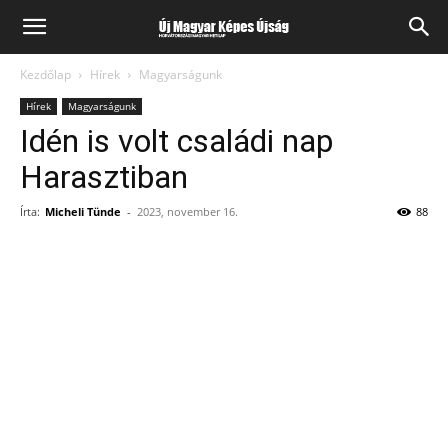
Kezdőlap
Hírek
Magyarságunk
Hírek
Magyarságunk
Idén is volt családi nap
Harasztiban
Írta:
Micheli Tünde
-
2023, november 16.
88