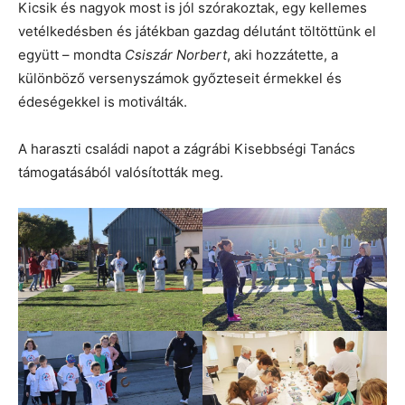
Kicsik és nagyok most is jól szórakoztak, egy kellemes
vetélkedésben és játékban gazdag délutánt töltöttünk el
együtt – mondta
Csiszár Norbert
, aki hozzátette, a
különböző versenyszámok győzteseit érmekkel és
édeségekkel is motiválták.
A haraszti családi napot a zágrábi Kisebbségi Tanács
támogatásából valósították meg.