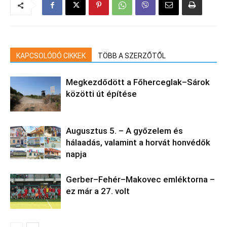
KAPCSOLÓDÓ CIKKEK
TÖBB A SZERZŐTŐL
Megkezdődött a Főherceglak–Sárok
közötti út építése
Augusztus 5. – A győzelem és
hálaadás, valamint a horvát honvédők
napja
Gerber–Fehér–Makovec emléktorna –
ez már a 27. volt