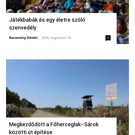
Játékbabák és egy életre szóló
szenvedély
Racsmány Dániel
-
2026, augusztus 10.
0
Megkezdődött a Főherceglak–Sárok
közötti út építése