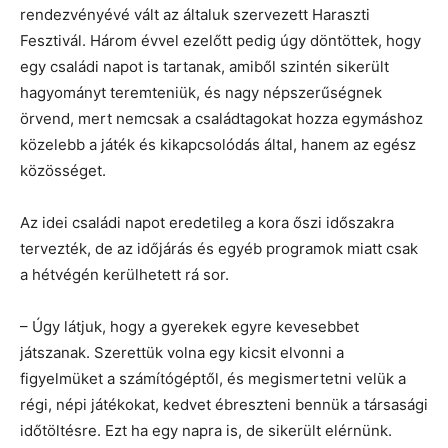
rendezvényévé vált az általuk szervezett Haraszti
Fesztivál. Három évvel ezelőtt pedig úgy döntöttek, hogy
egy családi napot is tartanak, amiből szintén sikerült
hagyományt teremteniük, és nagy népszerűségnek
örvend, mert nemcsak a családtagokat hozza egymáshoz
közelebb a játék és kikapcsolódás által, hanem az egész
közösséget.
Az idei családi napot eredetileg a kora őszi időszakra
tervezték, de az időjárás és egyéb programok miatt csak
a hétvégén kerülhetett rá sor.
– Úgy látjuk, hogy a gyerekek egyre kevesebbet
játszanak. Szerettük volna egy kicsit elvonni a
figyelmüket a számítógéptől, és megismertetni velük a
régi, népi játékokat, kedvet ébreszteni bennük a társasági
időtöltésre. Ezt ha egy napra is, de sikerült elérnünk.