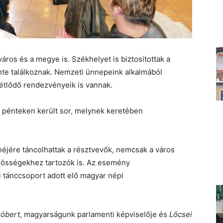
áros és a megye is. Székhelyet is biztosítottak a
nte találkoznak. Nemzeti ünnepeink alkalmából
tlődő rendezvényeik is vannak.
re pénteken került sor, melynek keretében
éjére táncolhattak a résztvevők, nemcsak a város
özösségekhez tartozók is. Az esemény
i tánccsoport adott elő magyar népi
Róbert
, magyarságunk parlamenti képviselője és
Lőcsei