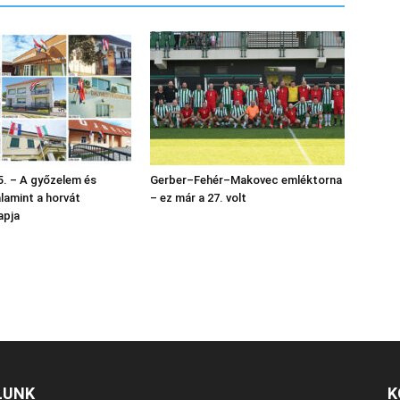
. – A győzelem és
Gerber–Fehér–Makovec emléktorna
alamint a horvát
– ez már a 27. volt
apja
LUNK
K