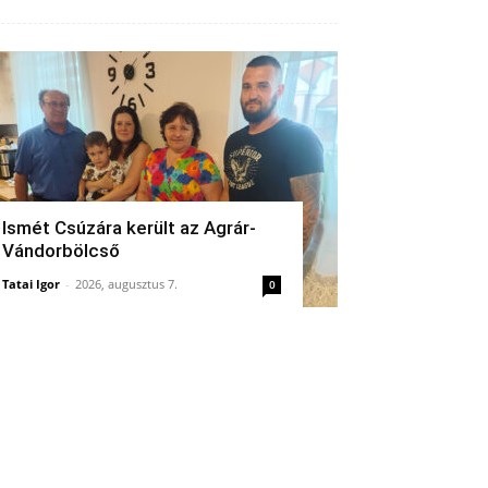
Ismét Csúzára került az Agrár-
Vándorbölcső
Tatai Igor
-
2026, augusztus 7.
0