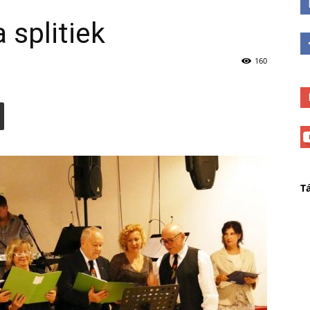
 splitiek
160
T