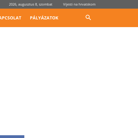
2026, augusztus 8, szombat
Vijesti na hrvatskom
APCSOLAT
PÁLYÁZATOK