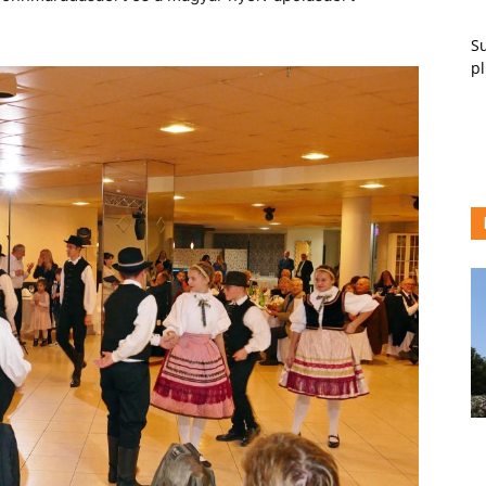
Su
pl