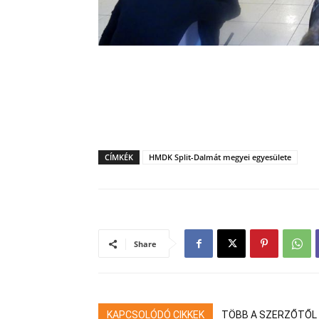
CÍMKÉK
HMDK Split-Dalmát megyei egyesülete
Share
KAPCSOLÓDÓ CIKKEK
TÖBB A SZERZŐTŐL