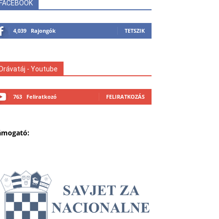
FACEBOOK
4,039
Rajongók
TETSZIK
Drávatáj - Youtube
763
Feliratkozó
FELIRATKOZÁS
ámogató: