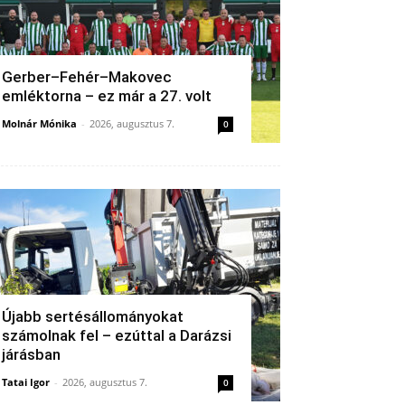
Gerber–Fehér–Makovec
emléktorna – ez már a 27. volt
Molnár Mónika
-
2026, augusztus 7.
0
Újabb sertésállományokat
számolnak fel – ezúttal a Darázsi
járásban
Tatai Igor
-
2026, augusztus 7.
0