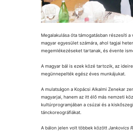
Megalakulása óta támogatásban részesíti a v
magyar egyesület számára, ahol tagjai hete
megemlékezéseket tartanak, és évente ismé
A magyar bál is ezek közé tartozik, az idei
megünnepelték egész éves munkájukat.
A mulatságon a Kopácsi Alkalmi Zenekar zen
magyarjai, hanem az itt élő más nemzeti k
kultúrprogramjában a csúzai és a kiskőszeg
tánckoreográfiákat.
A bálon jelen volt többek között
Jankovics 