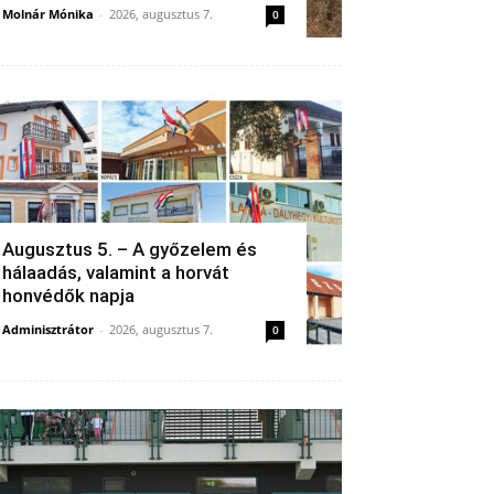
Molnár Mónika
-
2026, augusztus 7.
0
Augusztus 5. – A győzelem és
hálaadás, valamint a horvát
honvédők napja
Adminisztrátor
-
2026, augusztus 7.
0