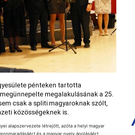
yesülete pénteken tartotta
 megünnepelte megalakulásának a 25.
sem csak a spliti magyaroknak szólt,
zeti közösségeknek is.
ei alapszervezete létrejött, azóta a helyi magyar
k fennmaradásáért és a magyar nyelv ápolásáért