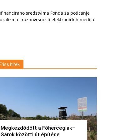
financirano sredstvima Fonda za poticanje
uralizma i raznovrsnosti elektroničkih medija.
Friss hírek
Megkezdődött a Főherceglak–
Sárok közötti út építése