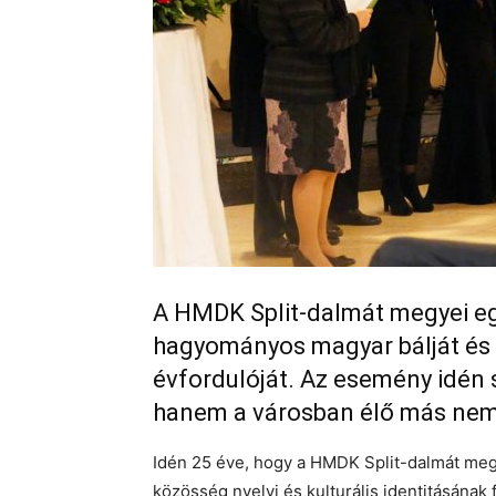
A HMDK Split-dalmát megyei eg
hagyományos magyar bálját és
évfordulóját. Az esemény idén 
hanem a városban élő más nem
Idén 25 éve, hogy a HMDK Split-dalmát megy
közösség nyelvi és kulturális identitásána