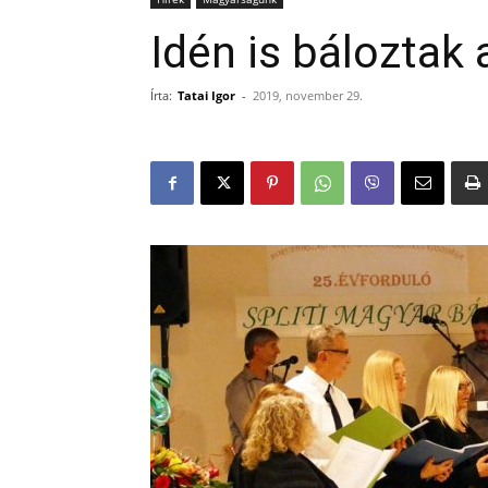
Idén is báloztak a
Írta:
Tatai Igor
-
2019, november 29.