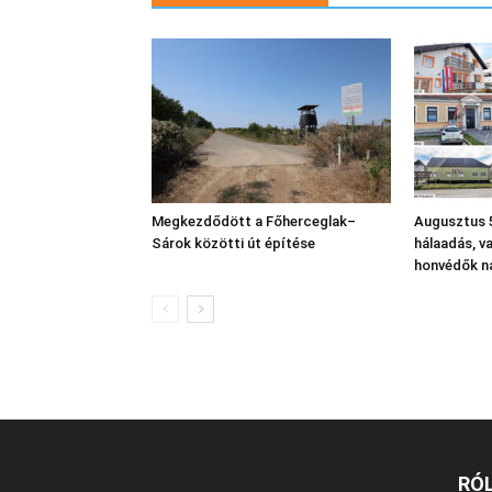
Megkezdődött a Főherceglak–
Augusztus 5
Sárok közötti út építése
hálaadás, v
honvédők n
RÓ