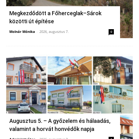
Megkezdődött a Főherceglak–Sárok
közötti út építése
Molnár Mónika
-
2026, augusztus 7.
0
Augusztus 5. – A győzelem és hálaadás,
valamint a horvát honvédők napja