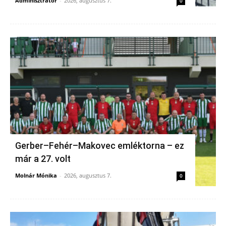
Adminisztrátor
-
2026, augusztus 7.
0
Gerber–Fehér–Makovec emléktorna – ez
már a 27. volt
Molnár Mónika
-
2026, augusztus 7.
0