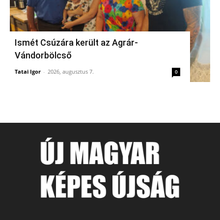
Ismét Csúzára került az Agrár-
Vándorbölcső
Tatai Igor
-
2026, augusztus 7.
0