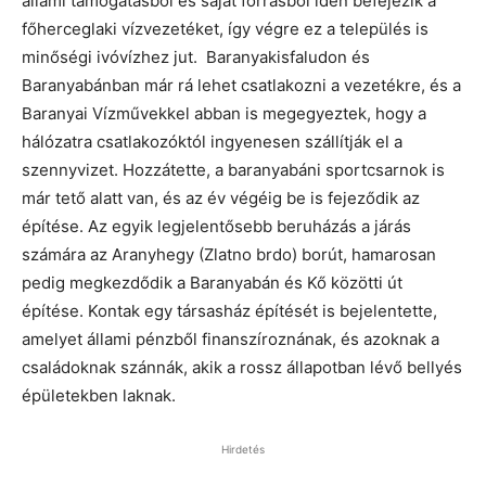
állami támogatásból és saját forrásból idén befejezik a
főherceglaki vízvezetéket, így végre ez a település is
minőségi ivóvízhez jut. Baranyakisfaludon és
Baranyabánban már rá lehet csatlakozni a vezetékre, és a
Baranyai Vízművekkel abban is megegyeztek, hogy a
hálózatra csatlakozóktól ingyenesen szállítják el a
szennyvizet. Hozzátette, a baranyabáni sportcsarnok is
már tető alatt van, és az év végéig be is fejeződik az
építése. Az egyik legjelentősebb beruházás a járás
számára az Aranyhegy (Zlatno brdo) borút, hamarosan
pedig megkezdődik a Baranyabán és Kő közötti út
építése. Kontak egy társasház építését is bejelentette,
amelyet állami pénzből finanszíroznának, és azoknak a
családoknak szánnák, akik a rossz állapotban lévő bellyés
épületekben laknak.
Hirdetés