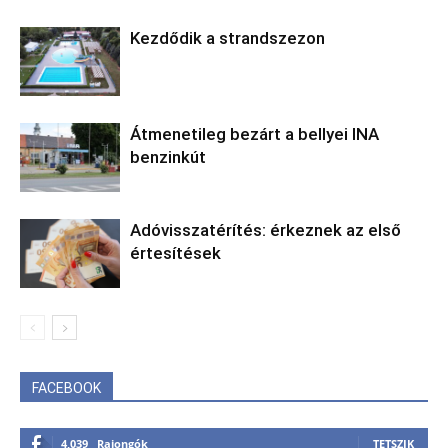
Kezdődik a strandszezon
Átmenetileg bezárt a bellyei INA
benzinkút
Adóvisszatérítés: érkeznek az első
értesítések
FACEBOOK
4,039
Rajongók
TETSZIK