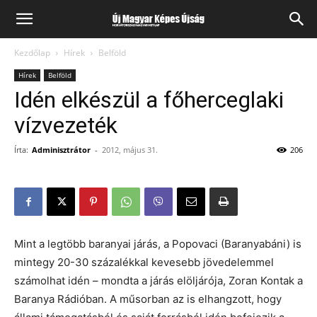
Kezdőlap
Hírek
Belföld
Hírek
Belföld
Idén elkészül a főherceglaki
vízvezeték
Írta:
Adminisztrátor
-
2012, május 31.
206
Mint a legtöbb baranyai járás, a Popovaci (Baranyabáni) is
mintegy 20-30 százalékkal kevesebb jövedelemmel
számolhat idén – mondta a járás elöljárója, Zoran Kontak a
Baranya Rádióban. A műsorban az is elhangzott, hogy