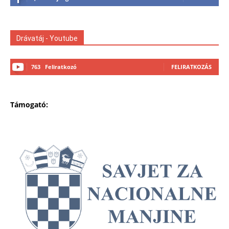
Drávatáj - Youtube
763
Feliratkozó
FELIRATKOZÁS
Támogató: