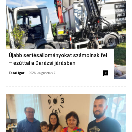
Újabb sertésállományokat számolnak fel
– ezúttal a Darázsi járásban
Tatai Igor
-
2026, augusztus 7.
0