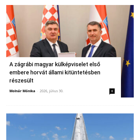
A zágrábi magyar külképviselet első
embere horvát állami kitüntetésben
részesült
Molnár Mónika
-
2026, július 30.
0