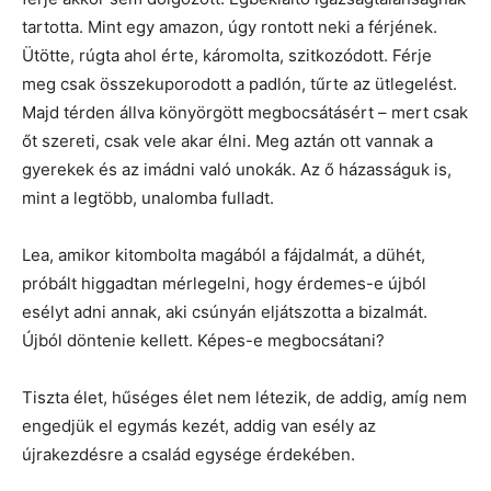
tartotta. Mint egy amazon, úgy rontott neki a férjének.
Ütötte, rúgta ahol érte, káromolta, szitkozódott. Férje
meg csak összekuporodott a padlón, tűrte az ütlegelést.
Majd térden állva könyörgött megbocsátásért – mert csak
őt szereti, csak vele akar élni. Meg aztán ott vannak a
gyerekek és az imádni való unokák. Az ő házasságuk is,
mint a legtöbb, unalomba fulladt.
Lea, amikor kitombolta magából a fájdalmát, a dühét,
próbált higgadtan mérlegelni, hogy érdemes-e újból
esélyt adni annak, aki csúnyán eljátszotta a bizalmát.
Újból döntenie kellett. Képes-e megbocsátani?
Tiszta élet, hűséges élet nem létezik, de addig, amíg nem
engedjük el egymás kezét, addig van esély az
újrakezdésre a család egysége érdekében.