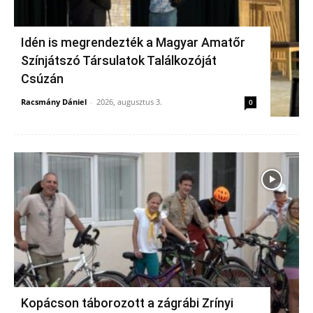
Idén is megrendezték a Magyar Amatőr
Színjátszó Társulatok Találkozóját
Csúzán
Racsmány Dániel
-
2026, augusztus 3.
0
Kopácson táborozott a zágrábi Zrínyi