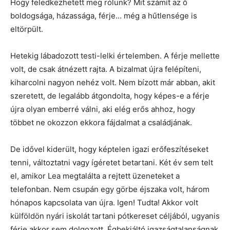
Hogy feledkezhetett meg rólunk? Mit számít az ő
boldogsága, házassága, férje… még a hűtlensége is
eltörpült.
Hetekig lábadozott testi-lelki értelemben. A férje mellette
volt, de csak átnézett rajta. A bizalmat újra felépíteni,
kiharcolni nagyon nehéz volt. Nem bízott már abban, akit
szeretett, de legalább átgondolta, hogy képes-e a férje
újra olyan emberré válni, aki elég erős ahhoz, hogy
többet ne okozzon ekkora fájdalmat a családjának.
De idővel kiderült, hogy képtelen igazi erőfeszítéseket
tenni, változtatni vagy ígéretet betartani. Két év sem telt
el, amikor Lea megtalálta a rejtett üzeneteket a
telefonban. Nem csupán egy görbe éjszaka volt, három
hónapos kapcsolata van újra. Igen! Tudta! Akkor volt
külföldön nyári iskolát tartani pótkereset céljából, ugyanis
férje akkor sem dolgozott. Égbekiáltó igazságtalanságnak