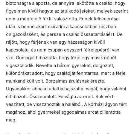
biztonságra alapozta, de annyira lekötötte a család, hogy
figyelmen kívül hagyta az árulkodó jeleket, melyek szerint
nem a megfelelő férfit választotta. Ennek felismerése
után is benne akart maradni a kapcsolatban részben
önigazolásként, és persze a család összetartásáért. De
rájött, hogy férjének van egy házasságon kívüli
kapcsolata, és nem csupán egyszeri félrelépésről van
szó. Önmagát hibáztatta, hogy férje egy másik nőnél
vigasztalódik. Nevelte a három gyereket, dolgozott,
különórákat adott, hogy családját fenntartsa, mert a férje
munkanélküli volt. Borzalmas árulásnak érezte.
Ugyanakkor abba a tudatba hajszolta magát, hogy valahol
ő hibázott. Összeomlott. Felvágta az ereit. Sok vért
veszített, de visszahozták a halálból. A kórházi ágyon tért
magához, ahol gyermekei aggodalmas arcát pillantotta
meg.