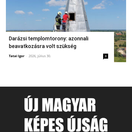
Darázsi templomtorony: azonnali
beavatkozásra volt szükség
Tatai Igor
-
2026, július 30.
0