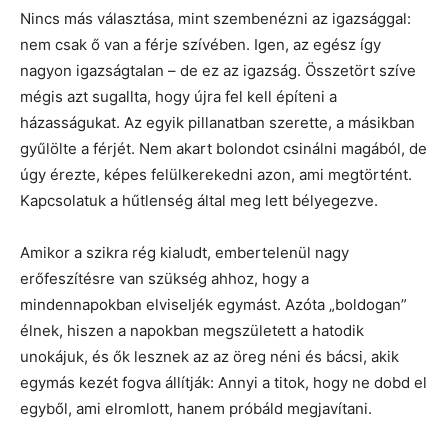
Nincs más választása, mint szembenézni az igazsággal:
nem csak ő van a férje szívében. Igen, az egész így
nagyon igazságtalan – de ez az igazság. Összetört szíve
mégis azt sugallta, hogy újra fel kell építeni a
házasságukat. Az egyik pillanatban szerette, a másikban
gyűlölte a férjét. Nem akart bolondot csinálni magából, de
úgy érezte, képes felülkerekedni azon, ami megtörtént.
Kapcsolatuk a hűtlenség által meg lett bélyegezve.
Amikor a szikra rég kialudt, embertelenül nagy
erőfeszítésre van szükség ahhoz, hogy a
mindennapokban elviseljék egymást. Azóta „boldogan”
élnek, hiszen a napokban megszületett a hatodik
unokájuk, és ők lesznek az az öreg néni és bácsi, akik
egymás kezét fogva állítják: Annyi a titok, hogy ne dobd el
egyből, ami elromlott, hanem próbáld megjavítani.