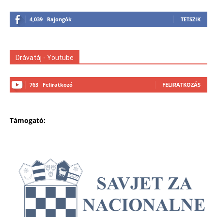
4,039
Rajongók
TETSZIK
Drávatáj - Youtube
763
Feliratkozó
FELIRATKOZÁS
Támogató: