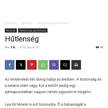
Kezdőlap
Rovatok
Hétköznapi gondolatok
Rovatok
Hétköznapi gondolatok
Hűtlenség
Írta:
F.A.
-
2019, január 29.
47
Az embereket két dolog hajtja az életben. A biztonság és
a kaland utáni vágy. Ezt a kettőt pedig egy
párkapcsolatban nagyon nehéz egyszerre megélni.
Lea története is ezt bizonyítja. Ő a házasságát a