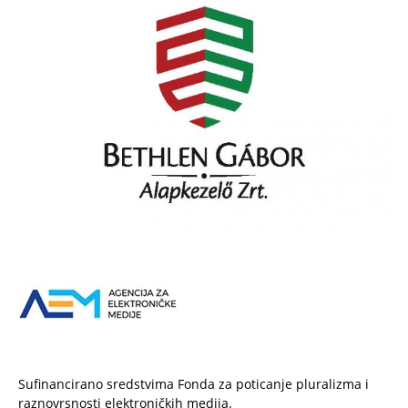
Sufinancirano sredstvima Fonda za poticanje pluralizma i
raznovrsnosti elektroničkih medija.