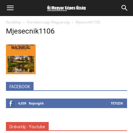
Kezdőlap
Horvátországi Magyarság
Mjesecnik1106
Mjesecnik1106
FACEBOOK
4,039
Rajongók
TETSZIK
Drávatáj - Youtube