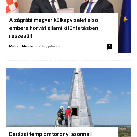
A zágrábi magyar külképviselet első
embere horvát állami kitüntetésben
részesült
Molnár Mónika
-
2026, július 30.
0
Darázsi templomtorony: azonnali