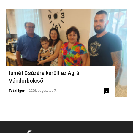
Ismét Csúzára került az Agrár-
Vándorbölcső
Tatai Igor
-
2026, augusztus 7.
0