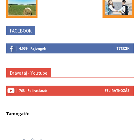
FACEBOOK
4,039
Rajongók
TETSZIK
Drávatáj - Youtube
763
Feliratkozó
FELIRATKOZÁS
Támogató: