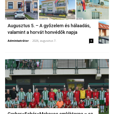
Augusztus 5. – A győzelem és hálaadás,
valamint a horvát honvédők napja
Adminisztrátor
-
2026, augusztus 7.
0
Gerber–Fehér–Makovec emléktorna – ez