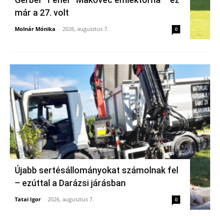
már a 27. volt
Molnár Mónika
-
2026, augusztus 7.
0
Újabb sertésállományokat számolnak fel
– ezúttal a Darázsi járásban
Tatai Igor
-
2026, augusztus 7.
0