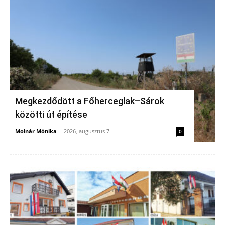
Megkezdődött a Főherceglak–Sárok
közötti út építése
Molnár Mónika
-
2026, augusztus 7.
0