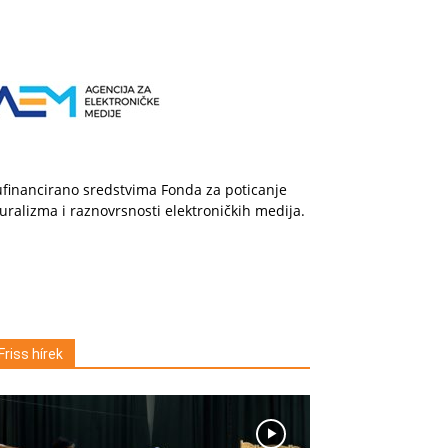
financirano sredstvima Fonda za poticanje
uralizma i raznovrsnosti elektroničkih medija.
Friss hírek