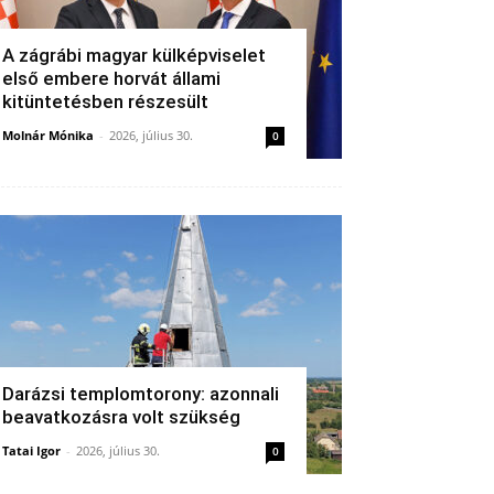
A zágrábi magyar külképviselet
első embere horvát állami
kitüntetésben részesült
Molnár Mónika
-
2026, július 30.
0
Darázsi templomtorony: azonnali
beavatkozásra volt szükség
Tatai Igor
-
2026, július 30.
0