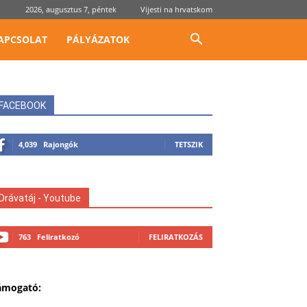
2026, augusztus 7, péntek
Vijesti na hrvatskom
APCSOLAT
PÁLYÁZATOK
FACEBOOK
4,039
Rajongók
TETSZIK
Drávatáj - Youtube
763
Feliratkozó
FELIRATKOZÁS
ámogató: