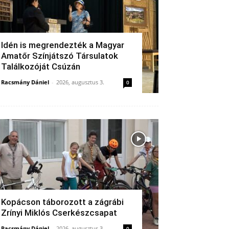
Idén is megrendezték a Magyar
Amatőr Színjátszó Társulatok
Találkozóját Csúzán
Racsmány Dániel
-
2026, augusztus 3.
0
Kopácson táborozott a zágrábi
Zrínyi Miklós Cserkészcsapat
Racsmány Dániel
-
2026, augusztus 3.
0