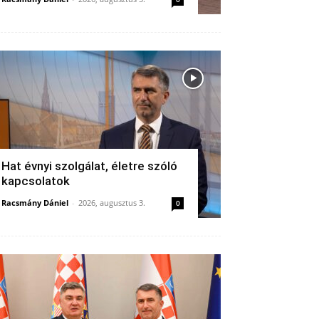
Hat évnyi szolgálat, életre szóló
kapcsolatok
Racsmány Dániel
-
2026, augusztus 3.
0