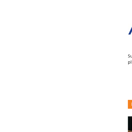
Su
pl