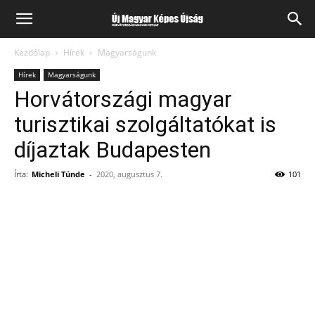
Kezdőlap
Hírek
Magyarságunk
Hírek
Magyarságunk
Horvátországi magyar
turisztikai szolgáltatókat is
díjaztak Budapesten
Írta:
Micheli Tünde
-
2020, augusztus 7.
101