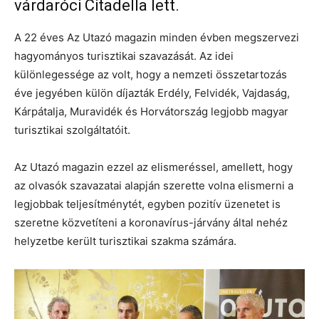
várdaróci Citadella lett.
A 22 éves Az Utazó magazin minden évben megszervezi
hagyományos turisztikai szavazását. Az idei
különlegessége az volt, hogy a nemzeti összetartozás
éve jegyében külön díjazták Erdély, Felvidék, Vajdaság,
Kárpátalja, Muravidék és Horvátország legjobb magyar
turisztikai szolgáltatóit.
Az Utazó magazin ezzel az elismeréssel, amellett, hogy
az olvasók szavazatai alapján szerette volna elismerni a
legjobbak teljesítménytét, egyben pozitív üzenetet is
szeretne közvetíteni a koronavírus-járvány által nehéz
helyzetbe került turisztikai szakma számára.