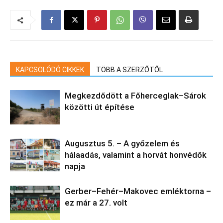
KAPCSOLÓDÓ CIKKEK
TÖBB A SZERZŐTŐL
Megkezdődött a Főherceglak–Sárok
közötti út építése
Augusztus 5. – A győzelem és
hálaadás, valamint a horvát honvédők
napja
Gerber–Fehér–Makovec emléktorna –
ez már a 27. volt