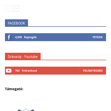
FACEBOOK
4,039
Rajongók
TETSZIK
Drávatáj - Youtube
763
Feliratkozó
FELIRATKOZÁS
Támogató: