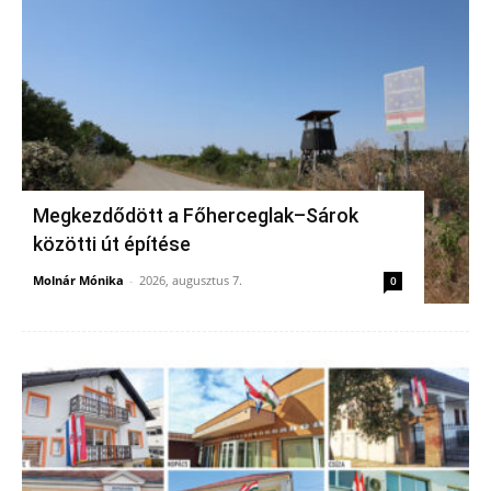
Megkezdődött a Főherceglak–Sárok
közötti út építése
Molnár Mónika
-
2026, augusztus 7.
0