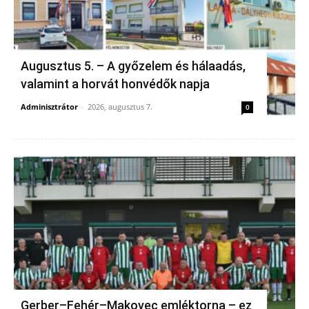
Augusztus 5. – A győzelem és hálaadás,
valamint a horvát honvédők napja
Adminisztrátor
-
2026, augusztus 7.
0
Gerber–Fehér–Makovec emléktorna – ez