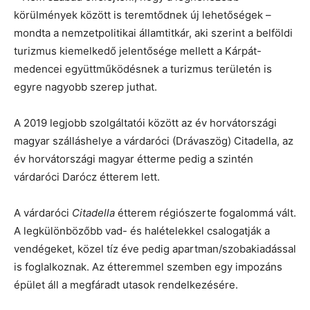
körülmények között is teremtődnek új lehetőségek –
mondta a nemzetpolitikai államtitkár, aki szerint a belföldi
turizmus kiemelkedő jelentősége mellett a Kárpát-
medencei együttműködésnek a turizmus területén is
egyre nagyobb szerep juthat.
A 2019 legjobb szolgáltatói között az év horvátországi
magyar szálláshelye a várdaróci (Drávaszög) Citadella, az
év horvátországi magyar étterme pedig a szintén
várdaróci Darócz étterem lett.
A várdaróci
Citadella
étterem régiószerte fogalommá vált.
A legkülönbözőbb vad- és halételekkel csalogatják a
vendégeket, közel tíz éve pedig apartman/szobakiadással
is foglalkoznak. Az étteremmel szemben egy impozáns
épület áll a megfáradt utasok rendelkezésére.