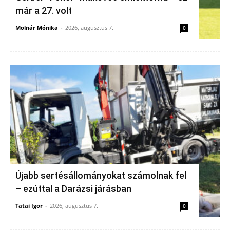
már a 27. volt
Molnár Mónika
-
2026, augusztus 7.
0
Újabb sertésállományokat számolnak fel
– ezúttal a Darázsi járásban
Tatai Igor
-
2026, augusztus 7.
0