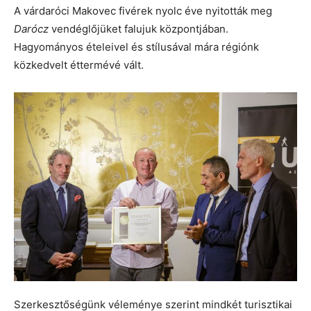
A várdaróci Makovec fivérek nyolc éve nyitották meg
Darócz
vendéglőjüket falujuk központjában.
Hagyományos ételeivel és stílusával mára régiónk
közkedvelt éttermévé vált.
Szerkesztőségünk véleménye szerint mindkét turisztikai