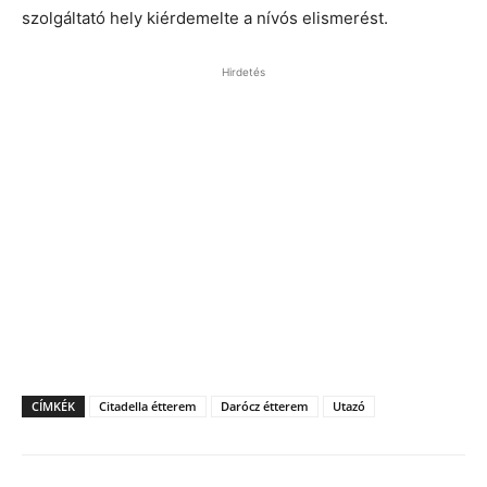
szolgáltató hely kiérdemelte a nívós elismerést.
Hirdetés
CÍMKÉK
Citadella étterem
Darócz étterem
Utazó