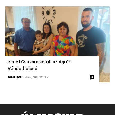
Ismét Csúzára került az Agrár-
Vándorbölcső
Tatai Igor
-
2026, augusztus 7.
0