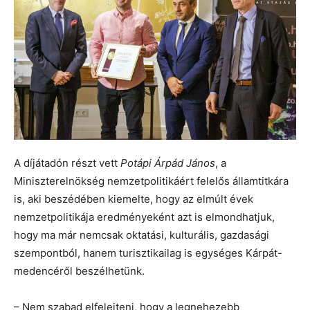
A díjátadón részt vett
Potápi Árpád János
, a
Miniszterelnökség nemzetpolitikáért felelős államtitkára
is, aki beszédében kiemelte, hogy az elmúlt évek
nemzetpolitikája eredményeként azt is elmondhatjuk,
hogy ma már nemcsak oktatási, kulturális, gazdasági
szempontból, hanem turisztikailag is egységes Kárpát-
medencéről beszélhetünk.
– Nem szabad elfelejteni, hogy a legnehezebb