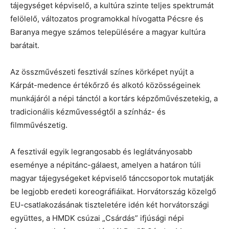
tájegységet képviselő, a kultúra szinte teljes spektrumát
felölelő, változatos programokkal hívogatta Pécsre és
Baranya megye számos településére a magyar kultúra
barátait.
Az összművészeti fesztivál színes körképet nyújt a
Kárpát-medence értékőrző és alkotó közösségeinek
munkájáról a népi tánctól a kortárs képzőművészetekig, a
tradicionális kézművességtől a színház- és
filmművészetig.
A fesztivál egyik legrangosabb és leglátványosabb
eseménye a népitánc-gálaest, amelyen a határon túli
magyar tájegységeket képviselő tánccsoportok mutatják
be legjobb eredeti koreográfiáikat. Horvátország közelgő
EU-csatlakozásának tiszteletére idén két horvátországi
együttes, a HMDK csúzai „Csárdás” ifjúsági népi