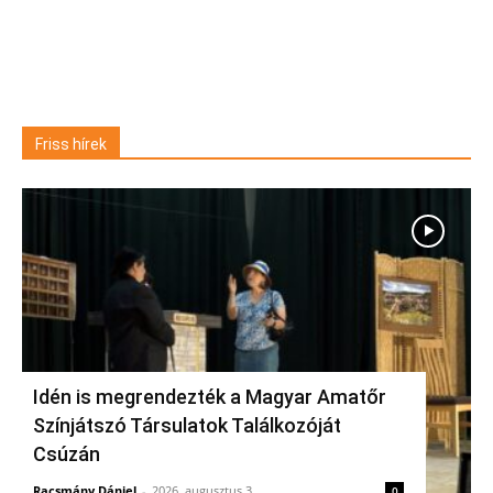
Friss hírek
Idén is megrendezték a Magyar Amatőr
Színjátszó Társulatok Találkozóját
Csúzán
Racsmány Dániel
-
2026, augusztus 3.
0