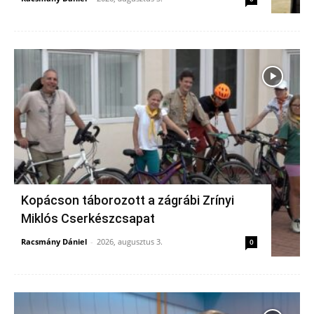
Kopácson táborozott a zágrábi Zrínyi
Miklós Cserkészcsapat
Racsmány Dániel
-
2026, augusztus 3.
0