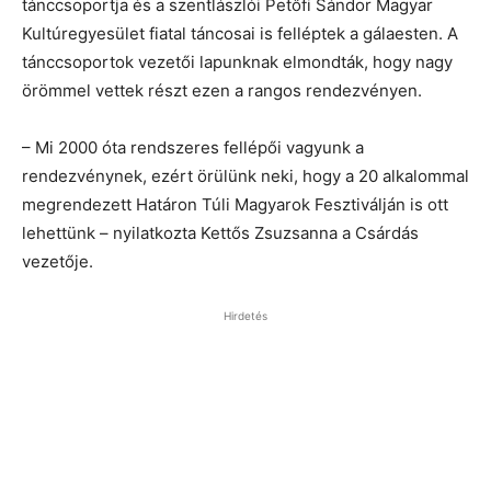
tánccsoportja és a szentlászlói Petőfi Sándor Magyar
Kultúregyesület fiatal táncosai is felléptek a gálaesten. A
tánccsoportok vezetői lapunknak elmondták, hogy nagy
örömmel vettek részt ezen a rangos rendezvényen.
– Mi 2000 óta rendszeres fellépői vagyunk a
rendezvénynek, ezért örülünk neki, hogy a 20 alkalommal
megrendezett Határon Túli Magyarok Fesztiválján is ott
lehettünk – nyilatkozta Kettős Zsuzsanna a Csárdás
vezetője.
Hirdetés