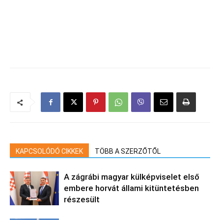
KAPCSOLÓDÓ CIKKEK
TÖBB A SZERZŐTŐL
A zágrábi magyar külképviselet első
embere horvát állami kitüntetésben
részesült