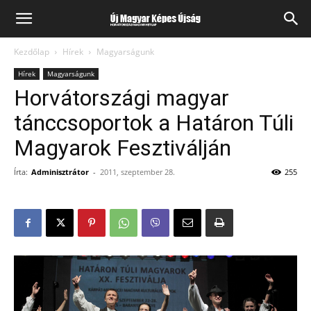
Kezdőlap
Hírek
Magyarságunk
Hírek
Magyarságunk
Horvátországi magyar
tánccsoportok a Határon Túli
Magyarok Fesztiválján
Írta:
Adminisztrátor
-
2011, szeptember 28.
255