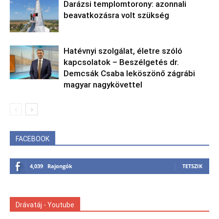
Darázsi templomtorony: azonnali
beavatkozásra volt szükség
Hatévnyi szolgálat, életre szóló
kapcsolatok – Beszélgetés dr.
Demcsák Csaba leköszönő zágrábi
magyar nagykövettel
FACEBOOK
4,039
Rajongók
TETSZIK
Drávatáj - Youtube