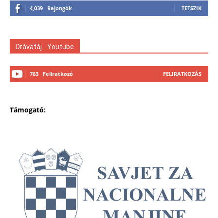
4,039
Rajongók
TETSZIK
Drávatáj - Youtube
763
Feliratkozó
FELIRATKOZÁS
Támogató: