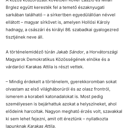
Brglez együtt keresték fel a temető északnyugati
sarkában található – a sírkertben egyedülállóan névvel
ellátott – magyar sírkövet is, amelyen Hollósi Károly
hadnagy, a császári és királyi 86. szabadkai gyalogezred
tisztjének neve áll.
A történelemidéző túrán
Jakab Sándor
, a Horvátországi
Magyarok Demokratikus Közösségének elnöke és a
várdaróci Karakas Attila is részt vettek.
– Mindig érdekelt a történelem, gyerekkoromban sokat
olvastam az első világháborúról és az olasz frontról,
ismerem a korabeli katonadalokat is. Most pedig
személyesen is bejárhattuk azokat a helyszíneket, ahol
elődeink harcoltak. Nagyon megható érzés volt, szavakkal
ki sem lehet fejezni, amit ott éreztünk – nyilatkozta
lapunknak
Karakas Attila
.