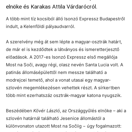
elnöke és Karakas Attila Várdarócról.
A több mint tíz kocsiból álló Isonzó Expressz Budapestről
indult, a Kelenföldi pályaudvarról.
A szerelvény még át sem lépte a magyar-osztrák határt,
de már el is kezdődtek a látványos és ismeretterjesztő
előadások. A 2017-es Isonzó Expressz első megállója
Most na Soči, avagy régi, olasz nevén Santa Lucia volt. A
patinás állomásépülettől nem messze található a
modrejcei temető, ahol a vonat utasai egy magyar-
szlovén megemlékezésen vehettek részt. A sírkertben
több mint ezerhatszáz osztrák-magyar katona nyugszik.
Beszédében
Kövér László
, az Országgyűlés elnöke – aki a
szlovén határnál található Jesenice állomástól a
különvonaton utazott Most na Sočiig − úgy fogalmazott: