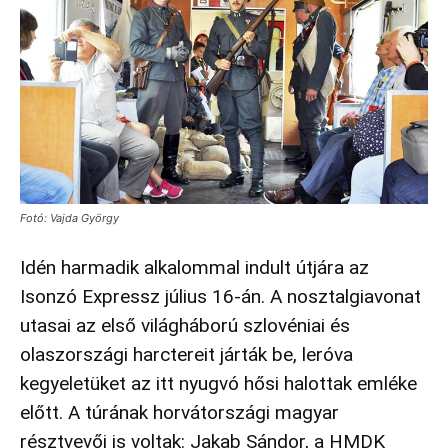
Fotó: Vajda György
Idén harmadik alkalommal indult útjára az
Isonzó Expressz július 16-án. A nosztalgiavonat
utasai az első világháború szlovéniai és
olaszországi harctereit járták be, leróva
kegyeletüket az itt nyugvó hősi halottak emléke
előtt. A túrának horvátországi magyar
résztvevői is voltak: Jakab Sándor, a HMDK