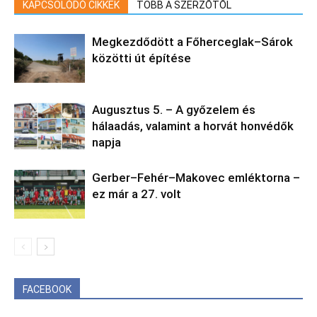
KAPCSOLÓDÓ CIKKEK
TÖBB A SZERZŐTŐL
Megkezdődött a Főherceglak–Sárok
közötti út építése
Augusztus 5. – A győzelem és
hálaadás, valamint a horvát honvédők
napja
Gerber–Fehér–Makovec emléktorna –
ez már a 27. volt
FACEBOOK