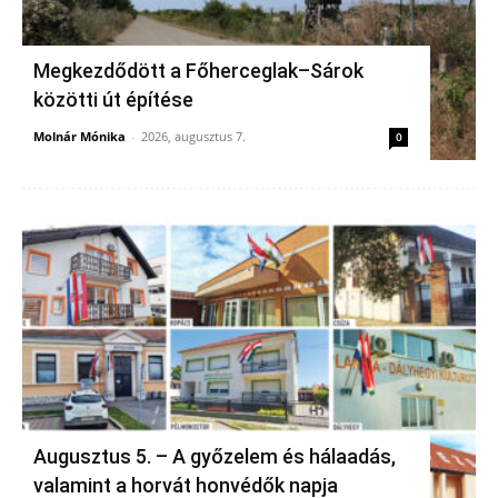
Megkezdődött a Főherceglak–Sárok
közötti út építése
Molnár Mónika
-
2026, augusztus 7.
0
Augusztus 5. – A győzelem és hálaadás,
valamint a horvát honvédők napja