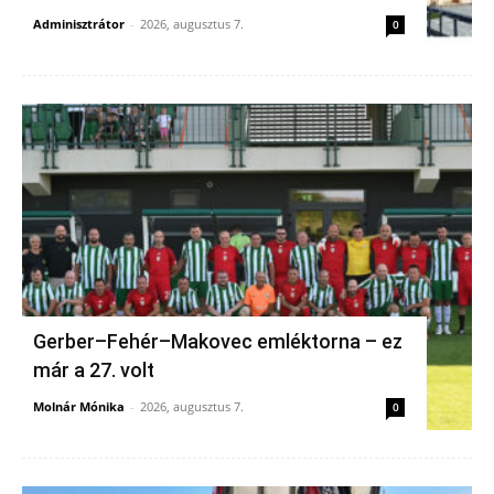
Adminisztrátor
-
2026, augusztus 7.
0
Gerber–Fehér–Makovec emléktorna – ez
már a 27. volt
Molnár Mónika
-
2026, augusztus 7.
0