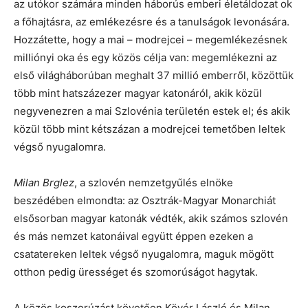
az utókor számára minden háborús emberi életáldozat ok
a főhajtásra, az emlékezésre és a tanulságok levonására.
Hozzátette, hogy a mai – modrejcei – megemlékezésnek
milliónyi oka és egy közös célja van: megemlékezni az
első világháborúban meghalt 37 millió emberről, közöttük
több mint hatszázezer magyar katonáról, akik közül
negyvenezren a mai Szlovénia területén estek el; és akik
közül több mint kétszázan a modrejcei temetőben leltek
végső nyugalomra.
Milan Brglez
, a szlovén nemzetgyűlés elnöke
beszédében elmondta: az Osztrák-Magyar Monarchiát
elsősorban magyar katonák védték, akik számos szlovén
és más nemzet katonáival együtt éppen ezeken a
csatatereken leltek végső nyugalomra, maguk mögött
otthon pedig ürességet és szomorúságot hagytak.
A közös koszorúzást követően Kövér László és Milan