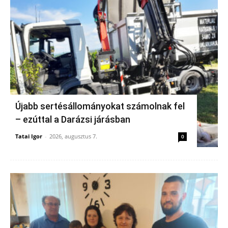
Újabb sertésállományokat számolnak fel
– ezúttal a Darázsi járásban
Tatai Igor
-
2026, augusztus 7.
0