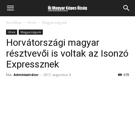
Kezdőlap
Hírek
Magyarságunk
Hírek
Magyarságunk
Horvátországi magyar
résztvevői is voltak az Isonzó
Expressznek
Írta:
Adminisztrátor
-
2017, augusztus 9.
678