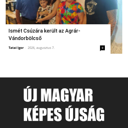
Ismét Csúzára került az Agrár-
Vándorbölcső
Tatai Igor
-
2026, augusztus 7.
0