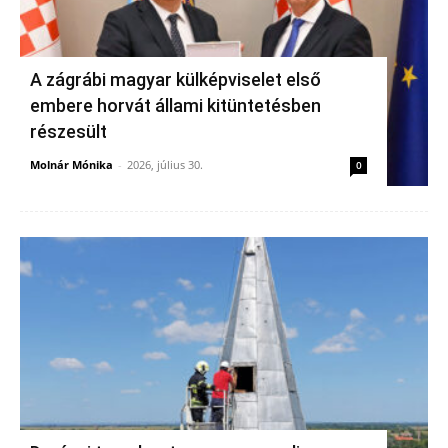
A zágrábi magyar külképviselet első
embere horvát állami kitüntetésben
részesült
Molnár Mónika
-
2026, július 30.
0