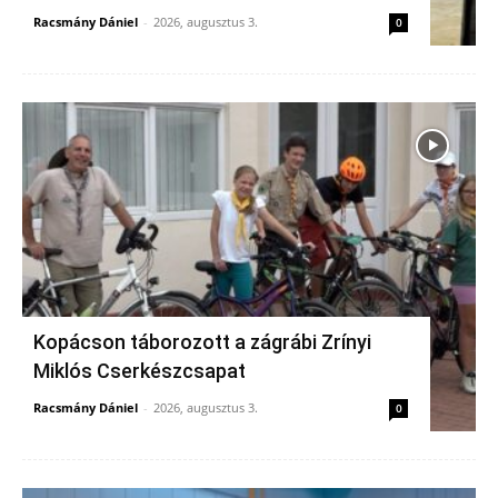
Racsmány Dániel
-
2026, augusztus 3.
0
Kopácson táborozott a zágrábi Zrínyi
Miklós Cserkészcsapat
Racsmány Dániel
-
2026, augusztus 3.
0