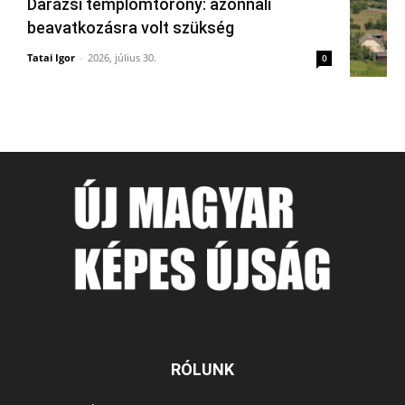
Darázsi templomtorony: azonnali
beavatkozásra volt szükség
Tatai Igor
-
2026, július 30.
0
RÓLUNK