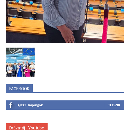
FACEBOOK
4,039
Rajongók
TETSZIK
Drávatáj - Youtube