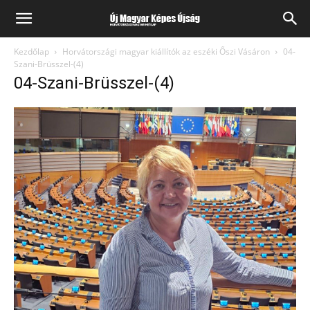
Kezdőlap
Horvátországi magyar kiállítók az eszéki Őszi Vásáron
04-
Szani-Brüsszel-(4)
04-Szani-Brüsszel-(4)