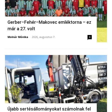
Gerber–Fehér–Makovec emléktorna – ez
már a 27. volt
Molnár Mónika
-
2026, augusztus 7.
0
Újabb sertésállományokat számolnak fel