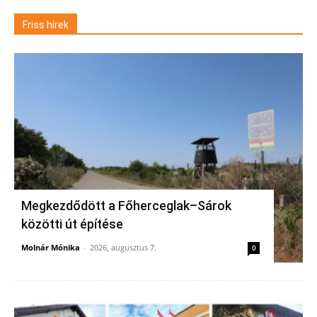
Friss hírek
Megkezdődött a Főherceglak–Sárok
közötti út építése
Molnár Mónika
-
2026, augusztus 7.
0