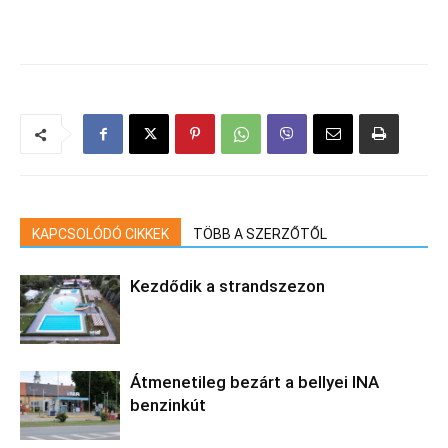
KAPCSOLÓDÓ CIKKEK
TÖBB A SZERZŐTŐL
Kezdődik a strandszezon
Átmenetileg bezárt a bellyei INA
benzinkút