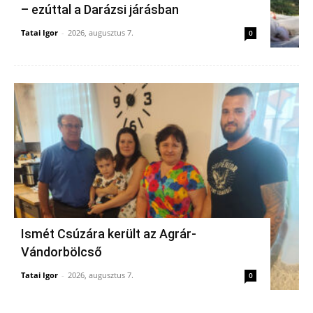
– ezúttal a Darázsi járásban
Tatai Igor
-
2026, augusztus 7.
0
Ismét Csúzára került az Agrár-
Vándorbölcső
Tatai Igor
-
2026, augusztus 7.
0