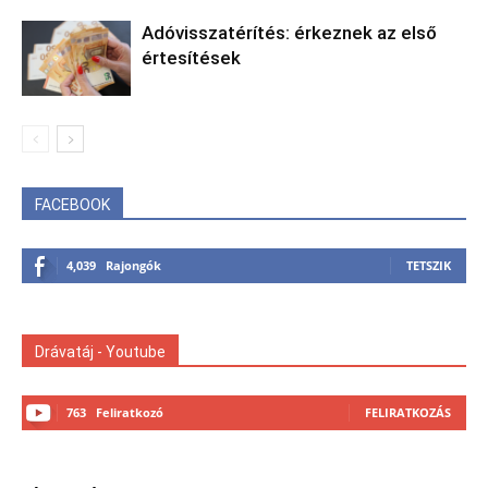
Adóvisszatérítés: érkeznek az első
értesítések
FACEBOOK
4,039
Rajongók
TETSZIK
Drávatáj - Youtube
763
Feliratkozó
FELIRATKOZÁS