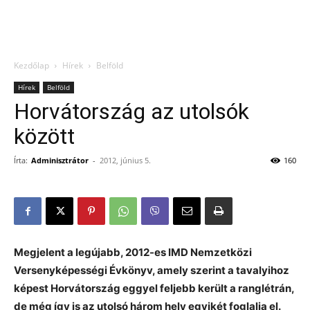
Kezdőlap
Hírek
Belföld
Hírek
Belföld
Horvátország az utolsók
között
Írta:
Adminisztrátor
-
2012, június 5.
160
Megjelent a legújabb, 2012-es IMD Nemzetközi
Versenyképességi Évkönyv, amely szerint a tavalyihoz
képest Horvátország eggyel feljebb került a ranglétrán,
de még így is az utolsó három hely egyikét foglalja el.