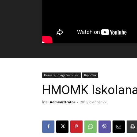
Drávatáj magazinműsor
Riportok
HMOMK Iskolan
Írta:
Adminisztrátor
-
2016, október 27.