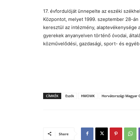
17. évfordulóját ünnepelte az eszéki székh
Központot, melyet 1999. szeptember 28-án a
keresztül az intézmény, alaptevékenysége 
gyerekek anyanyelven történő óvodai, általá
közművelődési, gazdasági, sport- és egyéb 
CÍMKÉK
Eszék
HMOMK
Horvátországi Magyar O
Share