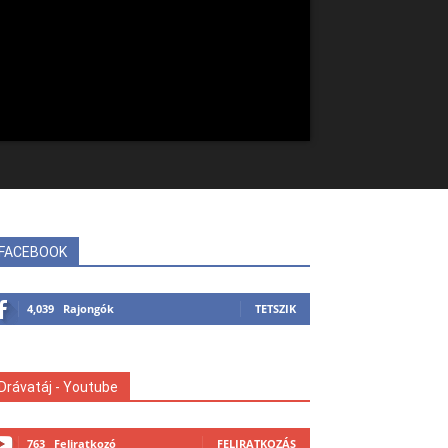
FACEBOOK
4,039
Rajongók
TETSZIK
Drávatáj - Youtube
763
Feliratkozó
FELIRATKOZÁS