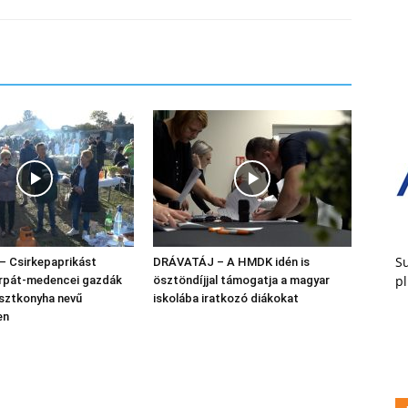
Su
 Csirkepaprikást
DRÁVATÁJ – A HMDK idén is
pl
árpát-medencei gazdák
ösztöndíjjal támogatja a magyar
asztkonyha nevű
iskolába iratkozó diákokat
en