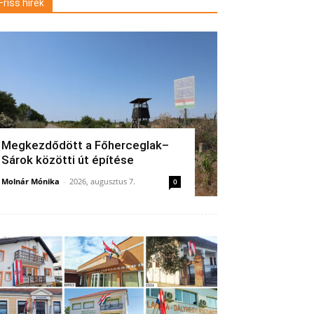
Friss hírek
Megkezdődött a Főherceglak–
Sárok közötti út építése
Molnár Mónika
-
2026, augusztus 7.
0