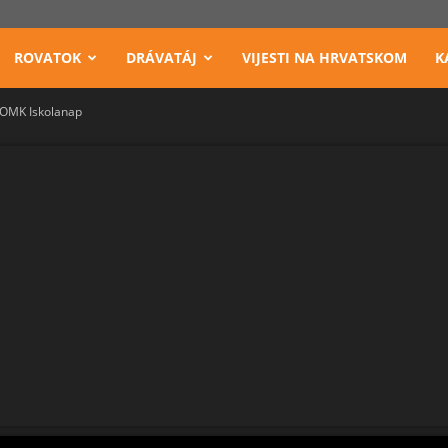
ROVATOK
DRÁVATÁJ
VIJESTI NA HRVATSKOM
K
MK Iskolanap