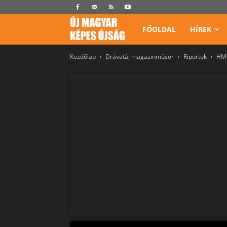
Képes
FŐOLDAL
HÍREK
Kezdőlap
Drávatáj magazinműsor
Riportok
HMO
Újság