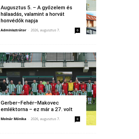
Augusztus 5. – A győzelem és
hálaadás, valamint a horvát
honvédők napja
Adminisztrátor
-
2026, augusztus 7.
0
Gerber–Fehér–Makovec
emléktorna – ez már a 27. volt
Molnár Mónika
-
2026, augusztus 7.
0