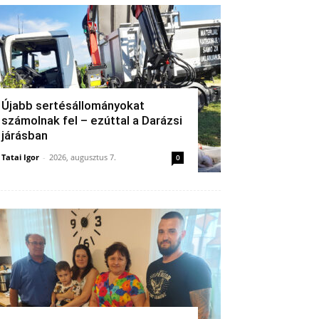
Újabb sertésállományokat
számolnak fel – ezúttal a Darázsi
járásban
Tatai Igor
-
2026, augusztus 7.
0