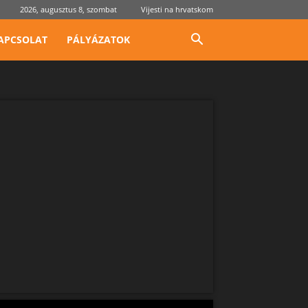
2026, augusztus 8, szombat
Vijesti na hrvatskom
APCSOLAT
PÁLYÁZATOK