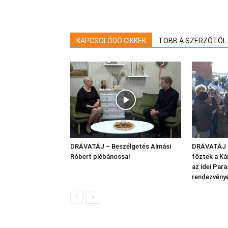
KAPCSOLÓDÓ CIKKEK
TÖBB A SZERZŐTŐL
DRÁVATÁJ – Beszélgetés Almási
DRÁVATÁJ –
Róbert plébánossal
főztek a K
az idei Par
rendezvény