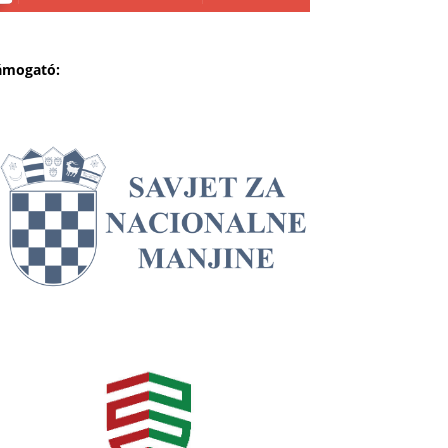
ámogató: