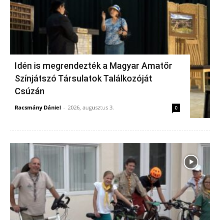
Idén is megrendezték a Magyar Amatőr
Színjátszó Társulatok Találkozóját
Csúzán
Racsmány Dániel
-
2026, augusztus 3.
0