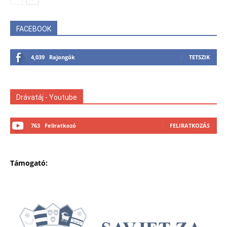
FACEBOOK
4,039
Rajongók
TETSZIK
Drávatáj - Youtube
763
Feliratkozó
FELIRATKOZÁS
Támogató: