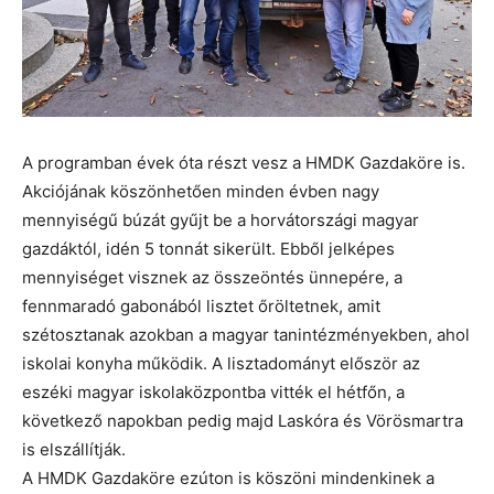
A programban évek óta részt vesz a HMDK Gazdaköre is.
Akciójának köszönhetően minden évben nagy
mennyiségű búzát gyűjt be a horvátországi magyar
gazdáktól, idén 5 tonnát sikerült. Ebből jelképes
mennyiséget visznek az összeöntés ünnepére, a
fennmaradó gabonából lisztet őröltetnek, amit
szétosztanak azokban a magyar tanintézményekben, ahol
iskolai konyha működik. A lisztadományt először az
eszéki magyar iskolaközpontba vitték el hétfőn, a
következő napokban pedig majd Laskóra és Vörösmartra
is elszállítják.
A HMDK Gazdaköre ezúton is köszöni mindenkinek a