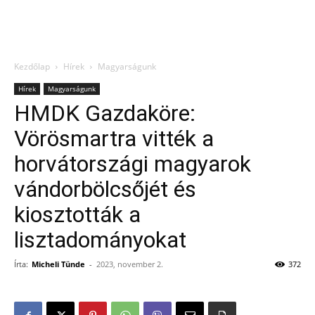
Kezdőlap
Hírek
Magyarságunk
Hírek
Magyarságunk
HMDK Gazdaköre:
Vörösmartra vitték a
horvátországi magyarok
vándorbölcsőjét és
kiosztották a
lisztadományokat
Írta:
Micheli Tünde
-
2023, november 2.
372