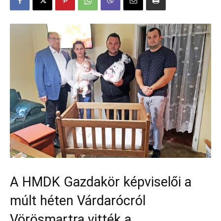
A HMDK Gazdakör képviselői a
múlt héten Várdarócról
Vörösmartra vitték a