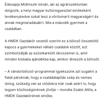
Édesapja
Midlinszki István
, aki az agrárszektorban
dolgozik, a helyi magyar kultúregyesület elnökeként
tevékenykedve sokat tesz a vörösmarti magyarságért és
annak megmaradásáért. Mia a második gyermek a
családban.
A HMDK Gazdakör vezetői szerint ez a bölcső összekötő
kapocs a gyermekeket vállaló családok között, ezt
szimbolizálják az ezüstkarkötő láncszemei is, amit
minden kisbaba ajándékba kap, amikor átveszik a bölcsőt.
– A vándorbölcső-programmal igyekszünk azt sugallni a
fiatal pároknak, hogy a családalapítás szép és nemes
dolog, szükség van az utódokra már csak azért is, hogy
legyen közösségünknek jövője – mondta
Szabó Attila
, a
HMDK Gazdakörének elnöke.