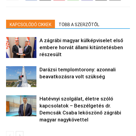
KAPCSOLÓDÓ CIKKEK
TÖBB A SZERZŐTŐL
A zágrábi magyar külképviselet első
embere horvát állami kitüntetésben
részesült
Darázsi templomtorony: azonnali
beavatkozásra volt szükség
Hatévnyi szolgálat, életre szóló
kapcsolatok – Beszélgetés dr.
Demcsák Csaba leköszönő zágrábi
magyar nagykövettel