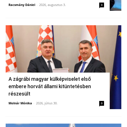
Racsmány Dániel
-
2026, augusztus 3.
0
A zágrábi magyar külképviselet első
embere horvát állami kitüntetésben
részesült
Molnár Mónika
-
2026, július 30.
0