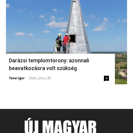
Darázsi templomtorony: azonnali
beavatkozásra volt szükség
Tatai Igor
-
2026, július 30.
0