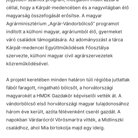
céllal, hogy a Kárpát-medencében és a nagyvilágban élő
magyarság összefogását erősítse. A magyar
Agrárminisztérium „Agrár-Vándorbölcső” programot
indított a külhoni magyar, agráriumból élő, gyermeket
váró családok támogatására. Az adományozást a tárca
Kárpát-medencei Együttműködések Főosztálya
szervezte, külhoni magyar civil agrárszervezetek
közreműködésével.
A projekt keretében minden határon túli régióba juttattak
fából faragott, ringatható bölcsőt, a horvátországi
magyarokét a HMDK Gazdakör képviselői vették át. A
vándorbölcső első horvátországi magyar tulajdonosához
három éve került, azóta félévenként cserél gazdát. A
napokban Várdarócról Vörösmartra vitték, a Midlinszki
családhoz, ahol Mia birtokolja majd egy ideig.