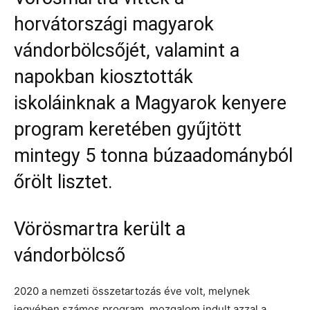
horvátországi magyarok
vándorbölcsőjét, valamint a
napokban kiosztották
iskoláinknak a Magyarok kenyere
program keretében gyűjtött
mintegy 5 tonna búzaadományból
őrölt lisztet.
Vörösmartra került a
vándorbölcső
2020 a nemzeti összetartozás éve volt, melynek
jegyében számos program, mozgalom indult azzal a