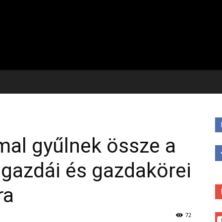
mal gyűlnek össze a
gazdái és gazdakörei
ra
72