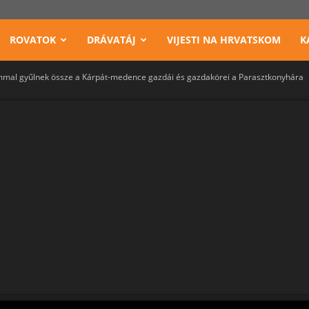
ROVATOK
DRÁVATÁJ
VIJESTI NA HRVATSKOM
K
mmal gyűlnek össze a Kárpát-medence gazdái és gazdakörei a Parasztkonyhára