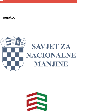
ámogató: