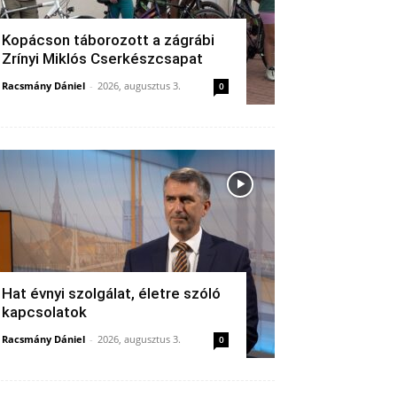
Kopácson táborozott a zágrábi
Zrínyi Miklós Cserkészcsapat
Racsmány Dániel
-
2026, augusztus 3.
0
Hat évnyi szolgálat, életre szóló
kapcsolatok
Racsmány Dániel
-
2026, augusztus 3.
0