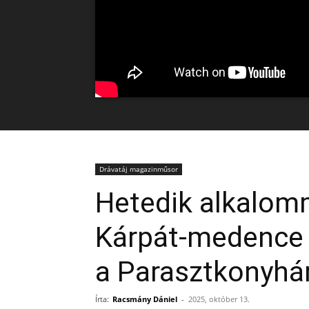
Drávatáj magazinműsor
Hetedik alkalom
Kárpát-medence 
a Parasztkonyhá
Írta:
Racsmány Dániel
-
2025, október 13.