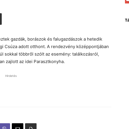
T
tek gazdák, borászok és falugazdászok a hetedik
gi Csúza adott otthont. A rendezvény középpontjában
úl sokkal többről szólt az esemény: találkozásról,
n zajlott az idei Parasztkonyha.
Hirdetés