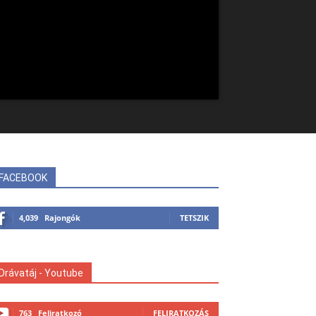
FACEBOOK
4,039
Rajongók
TETSZIK
Drávatáj - Youtube
763
Feliratkozó
FELIRATKOZÁS