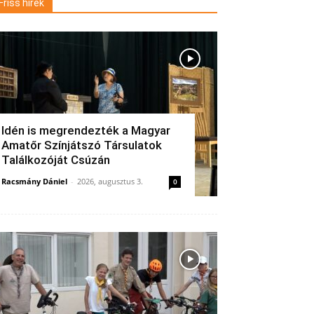
Friss hírek
Idén is megrendezték a Magyar
Amatőr Színjátszó Társulatok
Találkozóját Csúzán
Racsmány Dániel
-
2026, augusztus 3.
0