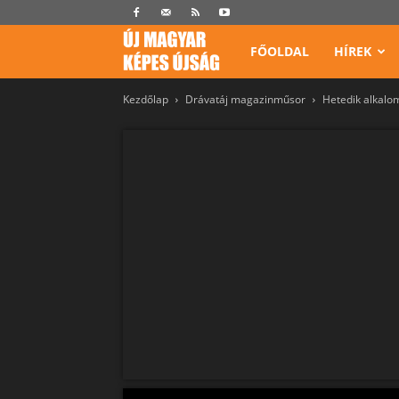
Képes
FŐOLDAL
HÍREK
Kezdőlap
Drávatáj magazinműsor
Hetedik alkalo
Újság