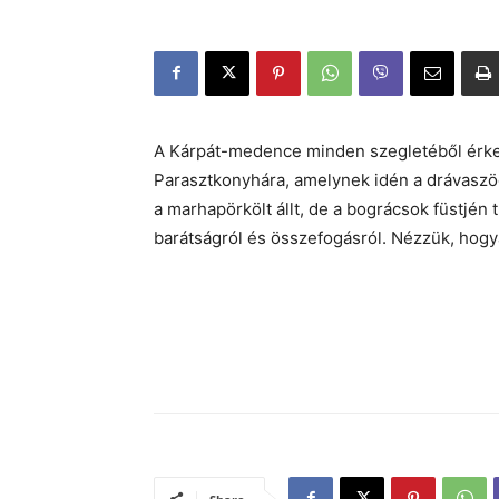
A Kárpát-medence minden szegletéből érkez
Parasztkonyhára, amelynek idén a drávaszö
a marhapörkölt állt, de a bográcsok füstjén t
barátságról és összefogásról. Nézzük, hogya