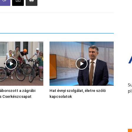
Su
pl
áborozott a zágrábi
Hat évnyi szolgálat, életre szóló
ós Cserkészcsapat
kapcsolatok