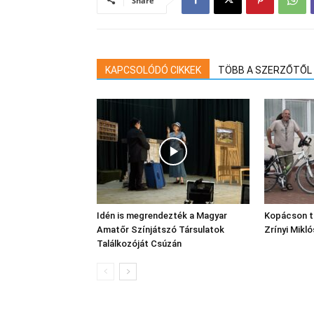
Share
KAPCSOLÓDÓ CIKKEK
TÖBB A SZERZŐTŐL
Idén is megrendezték a Magyar
Kopácson t
Amatőr Színjátszó Társulatok
Zrínyi Mikl
Találkozóját Csúzán