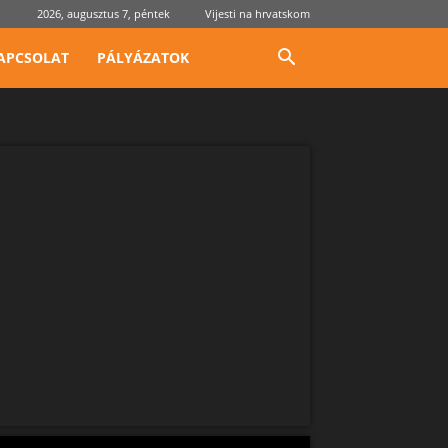
2026, augusztus 7, péntek
Vijesti na hrvatskom
APCSOLAT
PÁLYÁZATOK