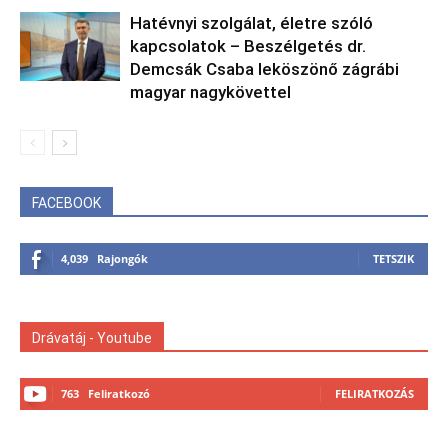
Hatévnyi szolgálat, életre szóló
kapcsolatok – Beszélgetés dr.
Demcsák Csaba leköszönő zágrábi
magyar nagykövettel
FACEBOOK
4,039
Rajongók
TETSZIK
Drávatáj - Youtube
763
Feliratkozó
FELIRATKOZÁS