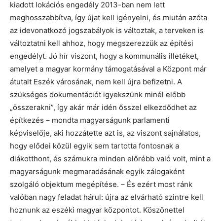
kiadott lokációs engedély 2013-ban nem lett
meghosszabbítva, így újat kell igényelni, és miután azóta
az idevonatkozó jogszabályok is változtak, a terveken is
változtatni kell ahhoz, hogy megszerezzük az építési
engedélyt. Jó hír viszont, hogy a kommunális illetéket,
amelyet a magyar kormány támogatásával a Központ már
átutalt Eszék városának, nem kell újra befizetni. A
szükséges dokumentációt igyekszünk minél előbb
„összerakni”, így akár már idén ősszel elkezdődhet az
építkezés – mondta magyarságunk parlamenti
képviselője, aki hozzátette azt is, az viszont sajnálatos,
hogy elődei közül egyik sem tartotta fontosnak a
diákotthont, és számukra minden előrébb való volt, mint a
magyarságunk megmaradásának egyik zálogaként
szolgáló objektum megépítése. – És ezért most ránk
valóban nagy feladat hárul: újra az elvárható szintre kell
hoznunk az eszéki magyar központot. Köszönettel