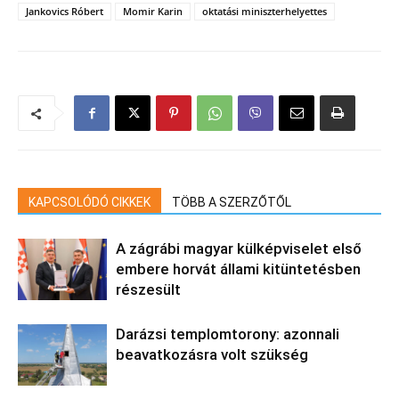
Jankovics Róbert
Momir Karin
oktatási miniszterhelyettes
KAPCSOLÓDÓ CIKKEK
TÖBB A SZERZŐTŐL
A zágrábi magyar külképviselet első
embere horvát állami kitüntetésben
részesült
Darázsi templomtorony: azonnali
beavatkozásra volt szükség