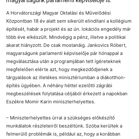
magyarságunk parlamenti képviselője is.
A Horvátországi Magyar Oktatási és Művelődési
Központban 18 év alatt sem sikerült elindítani a kollégium
építését, habár a projekt és az ún. lokációs engedély már
több éve elkészült. Mindvégig a pénz, illetve a politikai
akarat hiányzott. De csak mostanáig. Jankovics Róbert,
magyarságunk parlamenti képviselője pár hónappal a
megválasztása után a programjában tett ígéreteknek
megfelelően elérte azt, hogy megkezdődjenek a
tárgyalások az illetékes minisztériumban a diákotthon-
építés ügyében. A néhány héttel ezelőtti zágrábi
megbeszélések folytatása céljából érkezett a napokban
Eszékre Momir Karin miniszterhelyettes.
– Miniszterhelyettes úrral a szükséges előkészítő
munkálatok részleteiről beszéltünk. Szóba kerültek a
felmerülő problémák is, például az, hogy a korábban