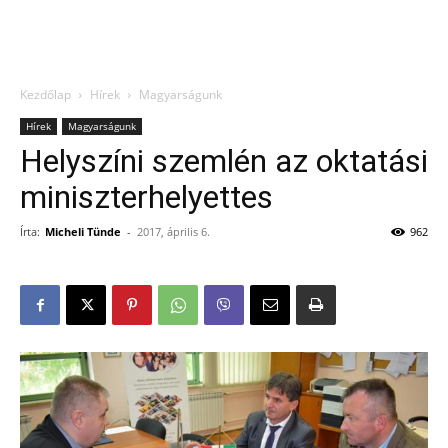
Kezdőlap
Hírek
Magyarságunk
Hírek
Magyarságunk
Helyszíni szemlén az oktatási
miniszterhelyettes
Írta:
Micheli Tünde
-
2017, április 6.
962