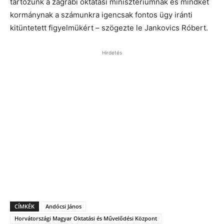
tartozunk a zágrábi oktatási minisztériumnak és mindkét
kormánynak a számunkra igencsak fontos ügy iránti
kitüntetett figyelmükért – szögezte le Jankovics Róbert.
Hirdetés
CÍMKÉK
Andócsi János
Horvátországi Magyar Oktatási és Művelődési Központ