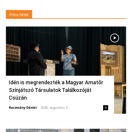
Friss hírek
Idén is megrendezték a Magyar Amatőr
Színjátszó Társulatok Találkozóját
Csúzán
Racsmány Dániel
-
2026, augusztus 3.
0