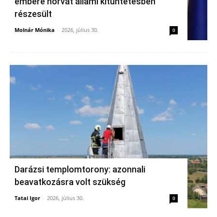
embere horvát állami kitüntetésben
részesült
Molnár Mónika
-
2026, július 30.
0
Darázsi templomtorony: azonnali
beavatkozásra volt szükség
Tatai Igor
-
2026, július 30.
0