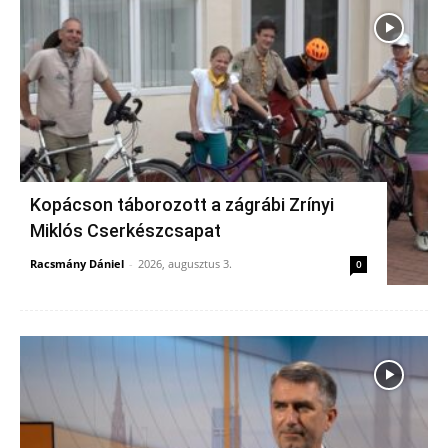
Kopácson táborozott a zágrábi Zrínyi
Miklós Cserkészcsapat
Racsmány Dániel
-
2026, augusztus 3.
0