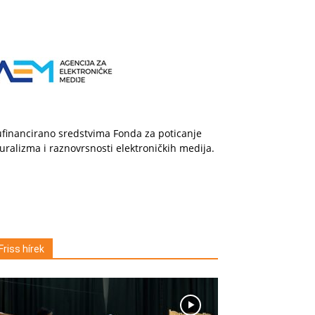
financirano sredstvima Fonda za poticanje
uralizma i raznovrsnosti elektroničkih medija.
Friss hírek