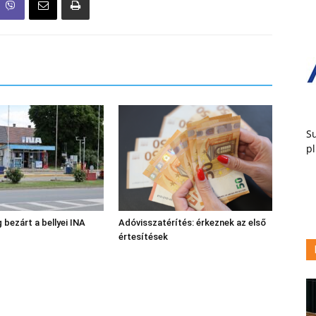
Su
pl
 bezárt a bellyei INA
Adóvisszatérítés: érkeznek az első
értesítések