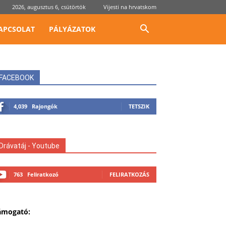
2026, augusztus 6, csütörtök
Vijesti na hrvatskom
APCSOLAT
PÁLYÁZATOK
FACEBOOK
4,039
Rajongók
TETSZIK
Drávatáj - Youtube
763
Feliratkozó
FELIRATKOZÁS
ámogató: