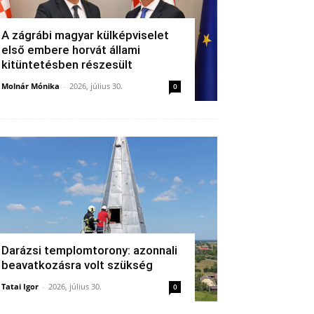
A zágrábi magyar külképviselet
első embere horvát állami
kitüntetésben részesült
Molnár Mónika
-
2026, július 30.
0
Darázsi templomtorony: azonnali
beavatkozásra volt szükség
Tatai Igor
-
2026, július 30.
0