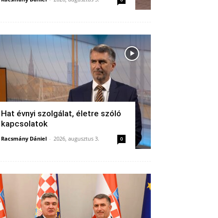
Hat évnyi szolgálat, életre szóló
kapcsolatok
Racsmány Dániel
-
2026, augusztus 3.
0