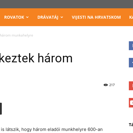
ROVATOK
DRÁVATÁJ
VIJESTI NA HRVATSKOM
K
k három munkahelyre
tkeztek három
217
T
is látszik, hogy három eladói munkhelyre 600-an