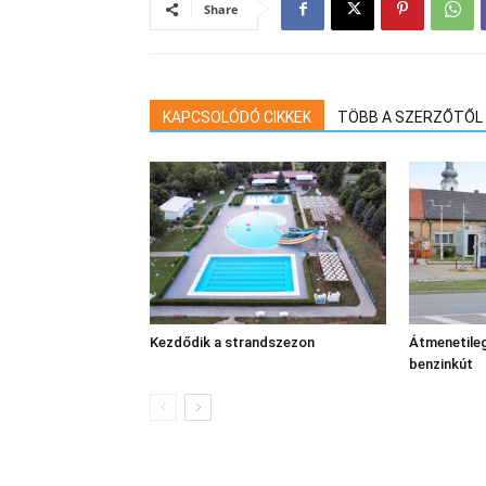
Share
KAPCSOLÓDÓ CIKKEK
TÖBB A SZERZŐTŐL
Kezdődik a strandszezon
Átmenetileg
benzinkút