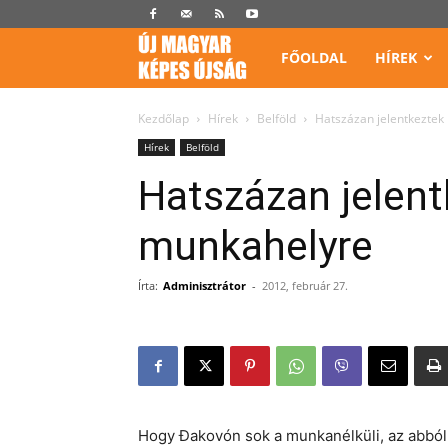
Képes
FŐOLDAL
HÍREK
Újság
Kezdőlap
Hírek
Belföld
Hatszázan jelentkezte
Hírek
Belföld
Hatszázan jelen
munkahelyre
Írta:
Adminisztrátor
-
2012, február 27.
Hogy Đakovón sok a munkanélküli, az abból 