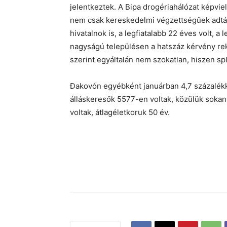
jelentkeztek. A Bipa drogériahálózat képvie
nem csak kereskedelmi végzettségűek adták
hivatalnok is, a legfiatalabb 22 éves volt, a
nagyságú településen a hatszáz kérvény rek
szerint egyáltalán nem szokatlan, hiszen spl
Đakovón egyébként januárban 4,7 százalékk
álláskeresők 5577-en voltak, közülük sokan 
voltak, átlagéletkoruk 50 év.