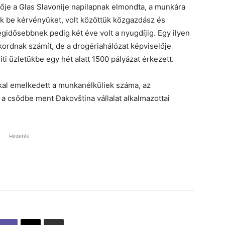
lője a Glas Slavonije napilapnak elmondta, a munkára
 be kérvényüket, volt közöttük közgazdász és
 legidősebbnek pedig két éve volt a nyugdíjig. Egy ilyen
ordnak számít, de a drogériahálózat képviselője
iti üzletükbe egy hét alatt 1500 pályázat érkezett.
al emelkedett a munkanélküliek száma, az
a csődbe ment Đakovština vállalat alkalmazottai
Hirdetés