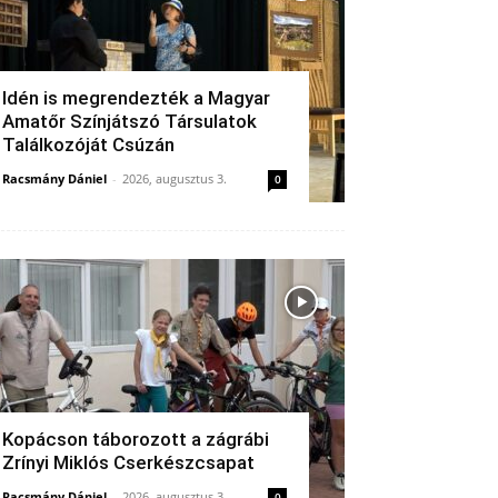
Idén is megrendezték a Magyar
Amatőr Színjátszó Társulatok
Találkozóját Csúzán
Racsmány Dániel
-
2026, augusztus 3.
0
Kopácson táborozott a zágrábi
Zrínyi Miklós Cserkészcsapat
Racsmány Dániel
-
2026, augusztus 3.
0