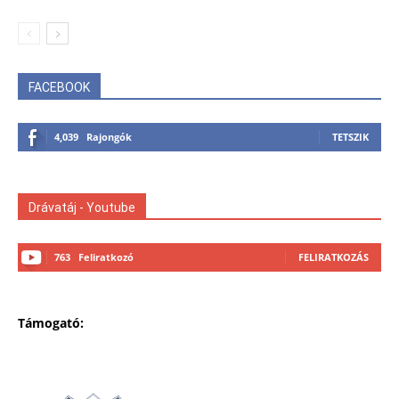
FACEBOOK
4,039
Rajongók
TETSZIK
Drávatáj - Youtube
763
Feliratkozó
FELIRATKOZÁS
Támogató: