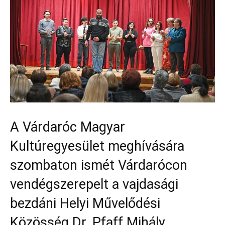
A Várdaróc Magyar
Kultúregyesület meghívására
szombaton ismét Várdarócon
vendégszerepelt a vajdasági
bezdáni Helyi Művelődési
Közösség Dr. Pfaff Mihály