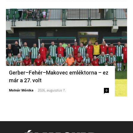
Gerber–Fehér–Makovec emléktorna – ez
már a 27. volt
Molnár Mónika
-
2026, augusztus 7.
0