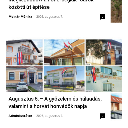
közötti út építése
Molnár Mónika
-
2026, augusztus 7.
0
Augusztus 5. – A győzelem és hálaadás,
valamint a horvát honvédők napja
Adminisztrátor
-
2026, augusztus 7.
0