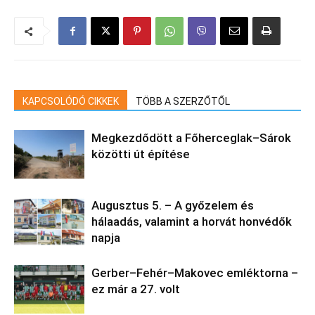
KAPCSOLÓDÓ CIKKEK
TÖBB A SZERZŐTŐL
Megkezdődött a Főherceglak–Sárok
közötti út építése
Augusztus 5. – A győzelem és
hálaadás, valamint a horvát honvédők
napja
Gerber–Fehér–Makovec emléktorna –
ez már a 27. volt