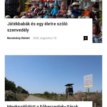
Játékbabák és egy életre szóló
szenvedély
Racsmány Dániel
-
2026, augusztus 10.
0
Megkezdődött a Főherceglak–Sárok