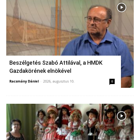
Beszélgetés Szabó Attilával, a HMDK
Gazdakörének elnökével
Racsmány Dániel
-
2026, augusztus 10.
0