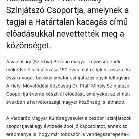
Színjátszó Csoportja, amelynek a
tagjai a Határtalan kacagás című
előadásukkal nevettették meg a
közönséget.
A vajdasági (Szerbia) Bezdán magyar közösségének
műkedvelő színjátszása 150 éves múltra tekint vissza. Az
északnyugat-bácskai amatőr színjátszás egyik fellegvára.
A Helyi Művelődési Közösség Dr. Pfaff Mihály Színjátszó
Csoportja évente készít új előadást, amelyeket az elmúlt
években a horvátországi magyar közönség is láthatott.
A Várdaróc Magyar Kultúregyesület a bezdáni színjátszók
csoportjával egy évtizede ápol jó kapcsolatot, ennek az
eredménye is, hogy már többször is vendégszerepeltek