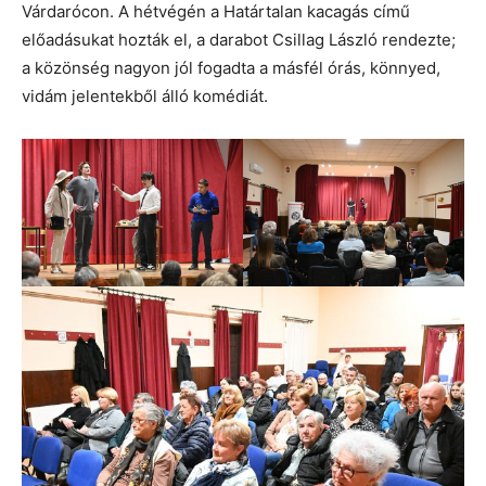
Várdarócon. A hétvégén a Határtalan kacagás című
előadásukat hozták el, a darabot Csillag László rendezte;
a közönség nagyon jól fogadta a másfél órás, könnyed,
vidám jelentekből álló komédiát.