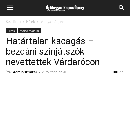
Kezdőlap
Hírek
Magyarságunk
Hírek
Magyarságunk
Határtalan kacagás –
bezdáni színjátszók
nevettettek Várdarócon
Írta:
Adminisztrátor
-
2025, február 20.
209