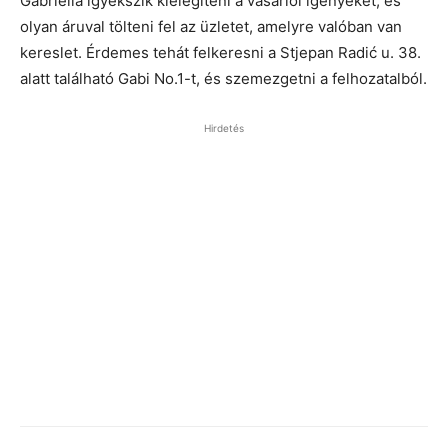
Gabriella igyekszik kielégíteni a vásárlói igényeket, és
olyan áruval tölteni fel az üzletet, amelyre valóban van
kereslet. Érdemes tehát felkeresni a Stjepan Radić u. 38.
alatt található Gabi No.1-t, és szemezgetni a felhozatalból.
Hirdetés