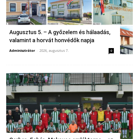
Augusztus 5. – A győzelem és hálaadás,
valamint a horvát honvédők napja
Adminisztrátor
-
2026, augusztus 7.
0