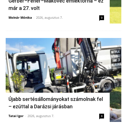
Gerber–Fehér–Makovec emléktorna – ez
már a 27. volt
Molnár Mónika
-
2026, augusztus 7.
0
Újabb sertésállományokat számolnak fel
– ezúttal a Darázsi járásban
Tatai Igor
-
2026, augusztus 7.
0