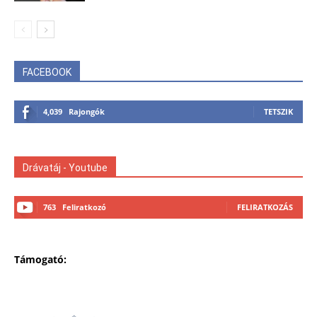
FACEBOOK
4,039
Rajongók
TETSZIK
Drávatáj - Youtube
763
Feliratkozó
FELIRATKOZÁS
Támogató: