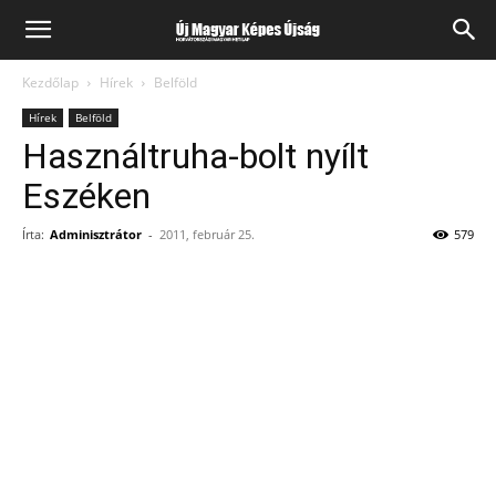
Kezdőlap
Hírek
Belföld
Hírek
Belföld
Használtruha-bolt nyílt
Eszéken
Írta:
Adminisztrátor
-
2011, február 25.
579