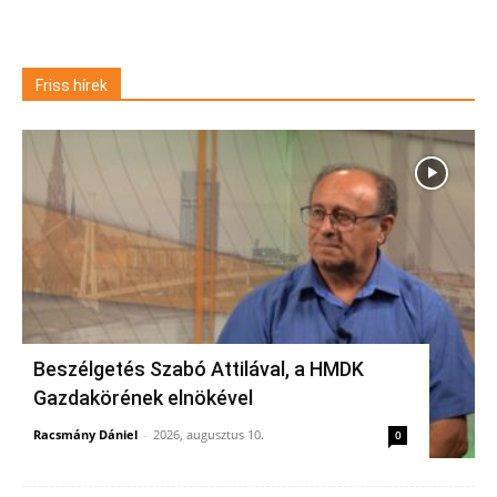
Friss hírek
Beszélgetés Szabó Attilával, a HMDK
Gazdakörének elnökével
Racsmány Dániel
-
2026, augusztus 10.
0