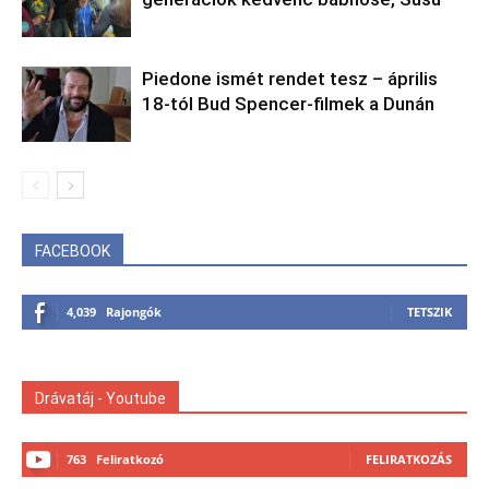
Piedone ismét rendet tesz – április
18-tól Bud Spencer-filmek a Dunán
FACEBOOK
4,039
Rajongók
TETSZIK
Drávatáj - Youtube
763
Feliratkozó
FELIRATKOZÁS