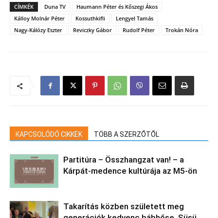
CÍMKÉK
Duna TV
Haumann Péter és Kőszegi Ákos
Kálloy Molnár Péter
Kossuthkifli
Lengyel Tamás
Nagy-Kálózy Eszter
Reviczky Gábor
Rudolf Péter
Trokán Nóra
KAPCSOLÓDÓ CIKKEK
TÖBB A SZERZŐTŐL
Partitúra – Összhangzat van! – a
Kárpát-medence kultúrája az M5-ön
Takarítás közben született meg
generációk kedvenc bábhőse, Süsü