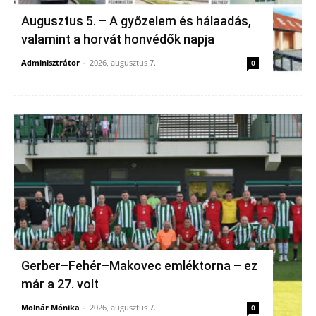
Augusztus 5. – A győzelem és hálaadás,
valamint a horvát honvédők napja
Adminisztrátor
-
2026, augusztus 7.
0
Gerber–Fehér–Makovec emléktorna – ez
már a 27. volt
Molnár Mónika
-
2026, augusztus 7.
0