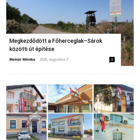
Megkezdődött a Főherceglak–Sárok
közötti út építése
Molnár Mónika
-
2026, augusztus 7.
0