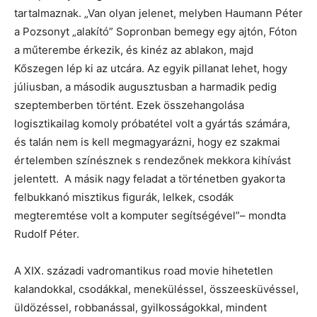
tartalmaznak.
„Van olyan jelenet, melyben Haumann Péter
a Pozsonyt „alakító” Sopronban bemegy egy ajtón, Fóton
a műterembe érkezik, és kinéz az ablakon, majd
Kőszegen lép ki az utcára. Az egyik pillanat lehet, hogy
júliusban, a második augusztusban a harmadik pedig
szeptemberben történt. Ezek összehangolása
logisztikailag komoly próbatétel volt a gyártás számára,
és talán nem is kell megmagyarázni, hogy ez szakmai
értelemben színésznek s rendezőnek mekkora kihívást
jelentett. A másik nagy feladat a történetben gyakorta
felbukkanó misztikus figurák, lelkek, csodák
megteremtése volt a komputer segítségével”– mondta
Rudolf Péter.
A XIX. századi vadromantikus road movie hihetetlen
kalandokkal, csodákkal, meneküléssel, összeesküvéssel,
üldözéssel, robbanással, gyilkosságokkal, mindent