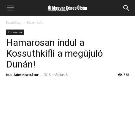
Kezdőlap
Közmédia
Közmédia
Hamarosan indul a
Kossuthkifli a megújuló
Dunán!
Írta:
Adminisztrátor
-
2015, március 5.
338