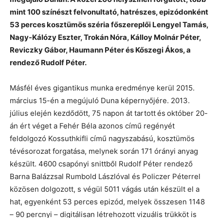
mint 100 színészt felvonultató, hatrészes, epizódonként
53 perces kosztümös széria főszereplői Lengyel Tamás,
Nagy-Kálózy Eszter, Trokán Nóra, Kálloy Molnár Péter,
Reviczky Gábor, Haumann Péter és Kőszegi Ákos, a
rendező Rudolf Péter.
Másfél éves gigantikus munka eredménye kerül 2015.
március 15-én a megújuló Duna képernyőjére. 2013.
július elején kezdődött, 75 napon át tartott
és
október 20-
án ért véget a Fehér Béla azonos című regényét
feldolgozó Kossuthkifli című nagyszabású, kosztümös
tévésorozat forgatása, melynek során 171 órányi anyag
készült. 4600 csapónyi snittből Rudolf Péter rendező
Barna Balázzsal Rumbold Lászlóval és Policzer Péterrel
közösen dolgozott, s végül 5011 vágás után készült el a
hat, egyenként 53 perces epizód, melyek összesen 1148
– 90 percnyi – digitálisan létrehozott vizuális trükköt is