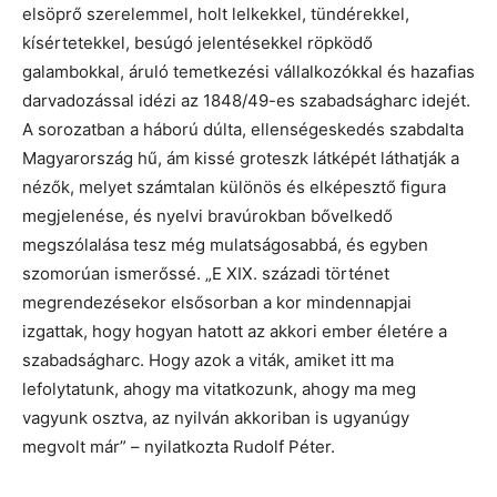
elsöprő szerelemmel, holt lelkekkel, tündérekkel,
kísértetekkel, besúgó jelentésekkel röpködő
galambokkal, áruló temetkezési vállalkozókkal és hazafias
darvadozással idézi az 1848/49-es szabadságharc idejét.
A sorozatban a háború dúlta, ellenségeskedés szabdalta
Magyarország hű, ám kissé groteszk látképét láthatják a
nézők, melyet számtalan különös és elképesztő figura
megjelenése, és nyelvi bravúrokban bővelkedő
megszólalása tesz még mulatságosabbá, és egyben
szomorúan ismerőssé. „E XIX. századi történet
megrendezésekor elsősorban a kor mindennapjai
izgattak, hogy hogyan hatott az akkori ember életére a
szabadságharc. Hogy azok a viták, amiket itt ma
lefolytatunk, ahogy ma vitatkozunk, ahogy ma meg
vagyunk osztva, az nyilván akkoriban is ugyanúgy
megvolt már” – nyilatkozta Rudolf Péter.