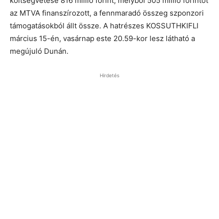
költségvetése 816 millió forint, melyből 505 millió forintot
az MTVA finanszírozott, a fennmaradó összeg szponzori
támogatásokból állt össze. A hatrészes KOSSUTHKIFLI
március 15-én, vasárnap este 20.59-kor lesz látható a
megújuló Dunán.
Hirdetés