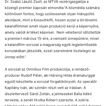
Dr. Szabó László Zsolt, az MTVA vezérigazgatója a
közelgő premier kapcsán elmondta:”A közmédia számára
különösen fontos, hogy szülessenek olyan hiánypótló
alkotások, mint a Kossuthkifli, hiszen ezzel a történelmi
kalandfilmmel ismét olyan produkció kerül a képernyőre,
amely valódi értéket képvisel. Nem véletlenül időzítettük
a premiert március 15-ére, a nemzeti ünnepünkre, mivel
a kalandfilm-sorozat a magyarság egyik legjelentősebb
korszakában játszódik, ezzel szeretnénk tisztelegni az
ünnep előtt.”
A sorozat az Omnibus Film produkciója, a rendező-
producer Rudolf Péter, aki Hársing Hilda dramaturggal
együtt készítette a sorozat forgatókönyvét. Az operatőr
Kapitány Iván, aki szintén részt vett az írásban. A
díszlettervező Sárdi Zoltán, a jelmezeket Balla Ildikó
tervezte, a zenét Hrutka Róbert szerezte. A széria