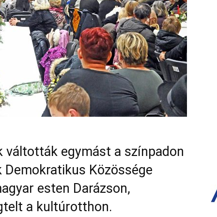
 váltották egymást a színpadon
k Demokratikus Közössége
magyar esten Darázson,
telt a kultúrotthon.