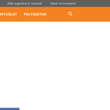
2026, augusztus 8, szombat
Vijesti na hrvatskom
APCSOLAT
PÁLYÁZATOK