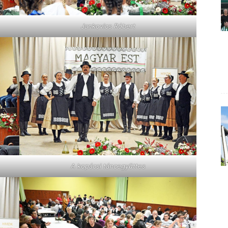
Jankovics Róbert
A kopácsi táncegyüttes