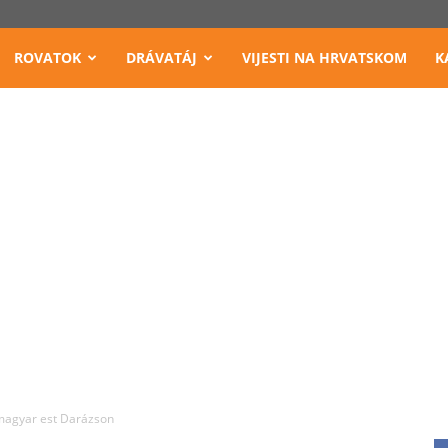
ROVATOK
DRÁVATÁJ
VIJESTI NA HRVATSKOM
K
agyar est Darázson