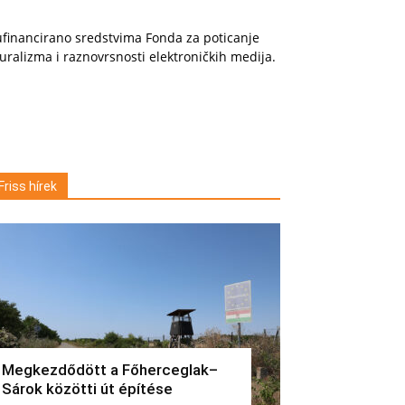
financirano sredstvima Fonda za poticanje
uralizma i raznovrsnosti elektroničkih medija.
Friss hírek
Megkezdődött a Főherceglak–
Sárok közötti út építése