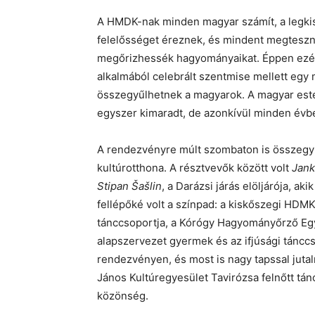
A HMDK-nak minden magyar számít, a legkis
felelősséget éreznek, és mindent megteszn
megőrizhessék hagyományaikat. Éppen ezért
alkalmából celebrált szentmise mellett egy 
összegyűlhetnek a magyarok. A magyar estet
egyszer kimaradt, de azonkívül minden évb
A rendezvényre múlt szombaton is összegyűlt
kultúrotthona. A résztvevők között volt
Jank
Stipan Šašlin
, a Darázsi járás elöljárója, a
fellépőké volt a színpad: a kiskőszegi HDM
tánccsoportja, a Kórógy Hagyományőrző Eg
alapszervezet gyermek és az ifjúsági tánccs
rendezvényen, és most is nagy tapssal jutal
János Kultúregyesület Tavirózsa felnőtt táncc
közönség.