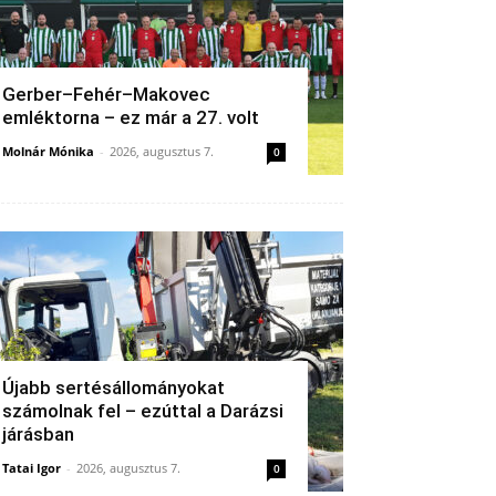
Gerber–Fehér–Makovec
emléktorna – ez már a 27. volt
Molnár Mónika
-
2026, augusztus 7.
0
Újabb sertésállományokat
számolnak fel – ezúttal a Darázsi
járásban
Tatai Igor
-
2026, augusztus 7.
0