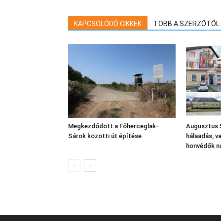
KAPCSOLÓDÓ CIKKEK
TÖBB A SZERZŐTŐL
Megkezdődött a Főherceglak–
Augusztus 5
Sárok közötti út építése
hálaadás, v
honvédők n