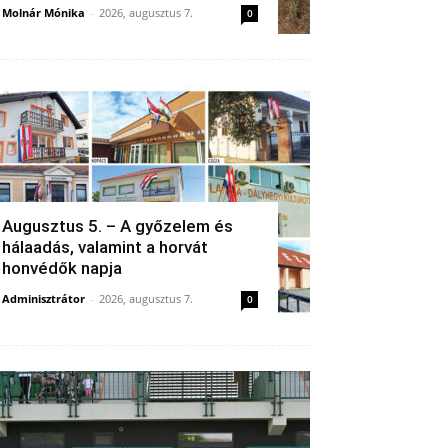
Molnár Mónika
-
2026, augusztus 7.
0
Augusztus 5. – A győzelem és
hálaadás, valamint a horvát
honvédők napja
Adminisztrátor
-
2026, augusztus 7.
0