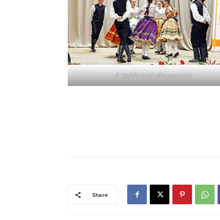
A kiskőszegi tánccsoport
Share