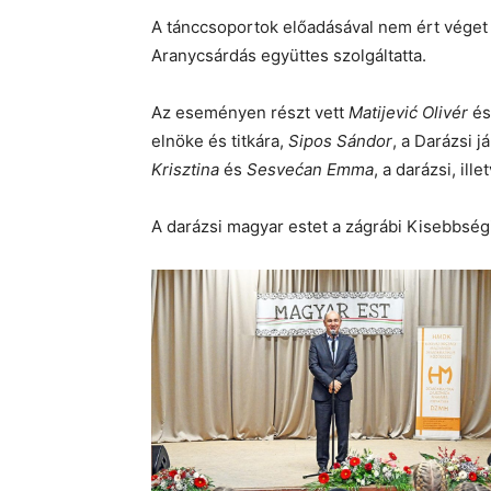
A tánccsoportok előadásával nem ért véget a
Aranycsárdás együttes szolgáltatta.
Az eseményen részt vett
Matijević Olivér
é
elnöke és titkára,
Sipos Sándor
, a Darázsi j
Krisztina
és
Sesvećan Emma
, a darázsi, ill
A darázsi magyar estet a zágrábi Kisebbség