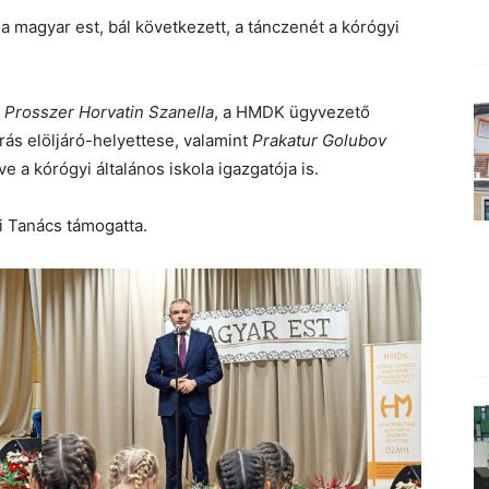
 magyar est, bál következett, a tánczenét a kórógyi
s
Prosszer Horvatin Szanella
, a HMDK ügyvezető
árás elöljáró-helyettese, valamint
Prakatur Golubov
etve a kórógyi általános iskola igazgatója is.
i Tanács támogatta.