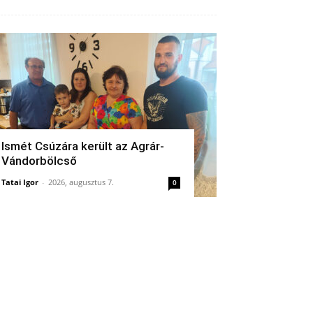
Ismét Csúzára került az Agrár-
Vándorbölcső
Tatai Igor
-
2026, augusztus 7.
0