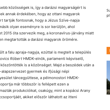
ebb közösségek is, így a darázsi magyarságért is
Su
ek annak érdekében, hogy az ottani magyarok
pl
 tartják fontosnak, hogy a Jézus Szíve-napja
másik olyan eseményre is sor kerüljön, ahol
 2015 óta szervezik meg, a koronavírus-járvány miatt
en megtartották a darázsi magyarok örömére.
 a falu apraja-nagyja, ezúttal is megtelt a település
ovics Róbert
HMDK-elnök, parlamenti képviselő,
kik köszöntötték is a közönséget. Majd a beszédek után a
K-alapszervezet gyermek és ifjúsági népi
yesület táncegyüttese, a pélmonostori HMDK-
oportja már többször is fellépett ezen a
mazták produkcióikat, csakúgy, mint a kopácsi Arany
soportjáét, akiket először láthatott az itteni