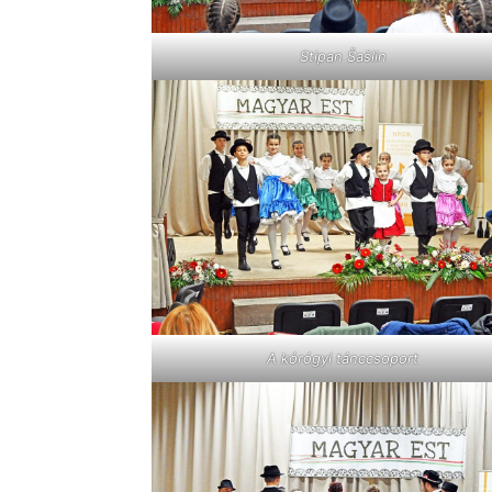
Stipan Šašlin
A kórógyi tánccsoport