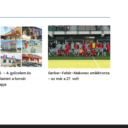
. – A győzelem és
Gerber–Fehér–Makovec emléktorna
alamint a horvát
– ez már a 27. volt
apja