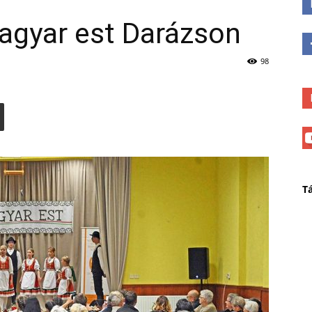
gyar est Darázson
98
T