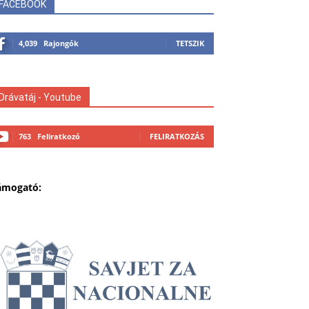
FACEBOOK
4,039
Rajongók
TETSZIK
Drávatáj - Youtube
763
Feliratkozó
FELIRATKOZÁS
ámogató: