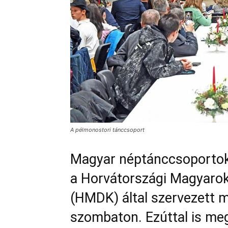
A pélmonostori tánccsoport
Magyar néptánccsoportok
a Horvátországi Magyaro
(HMDK) által szervezett 
szombaton. Ezúttal is meg