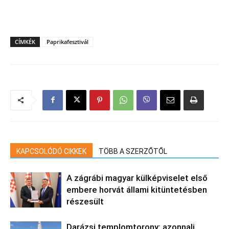
CÍMKÉK
Paprikafesztivál
KAPCSOLÓDÓ CIKKEK
TÖBB A SZERZŐTŐL
A zágrábi magyar külképviselet első
embere horvát állami kitüntetésben
részesült
Darázsi templomtorony: azonnali