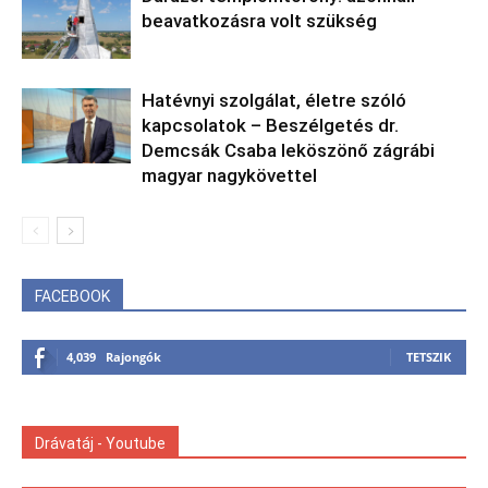
beavatkozásra volt szükség
Hatévnyi szolgálat, életre szóló
kapcsolatok – Beszélgetés dr.
Demcsák Csaba leköszönő zágrábi
magyar nagykövettel
FACEBOOK
4,039
Rajongók
TETSZIK
Drávatáj - Youtube