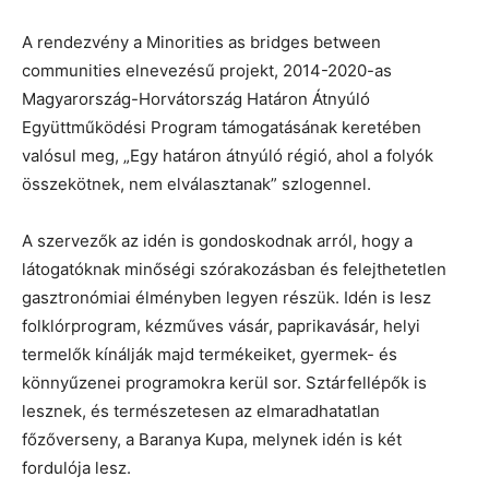
A rendezvény a Minorities as bridges between
communities elnevezésű projekt, 2014-2020-as
Magyarország-Horvátország Határon Átnyúló
Együttműködési Program támogatásának keretében
valósul meg, „Egy határon átnyúló régió, ahol a folyók
összekötnek, nem elválasztanak” szlogennel.
A szervezők az idén is gondoskodnak arról, hogy a
látogatóknak minőségi szórakozásban és felejthetetlen
gasztronómiai élményben legyen részük. Idén is lesz
folklórprogram, kézműves vásár, paprikavásár, helyi
termelők kínálják majd termékeiket, gyermek- és
könnyűzenei programokra kerül sor. Sztárfellépők is
lesznek, és természetesen az elmaradhatatlan
főzőverseny, a Baranya Kupa, melynek idén is két
fordulója lesz.