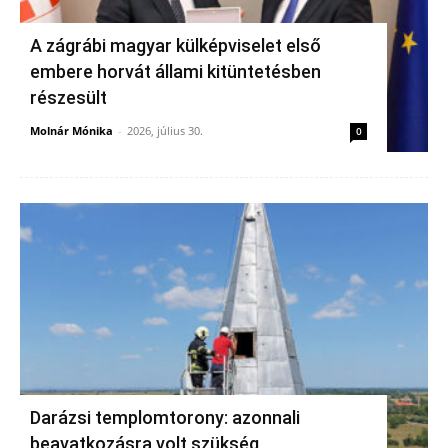
A zágrábi magyar külképviselet első
embere horvát állami kitüntetésben
részesült
Molnár Mónika
-
2026, július 30.
0
Darázsi templomtorony: azonnali
beavatkozásra volt szükség