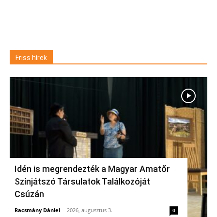
Friss hírek
Idén is megrendezték a Magyar Amatőr
Színjátszó Társulatok Találkozóját
Csúzán
Racsmány Dániel
-
2026, augusztus 3.
0