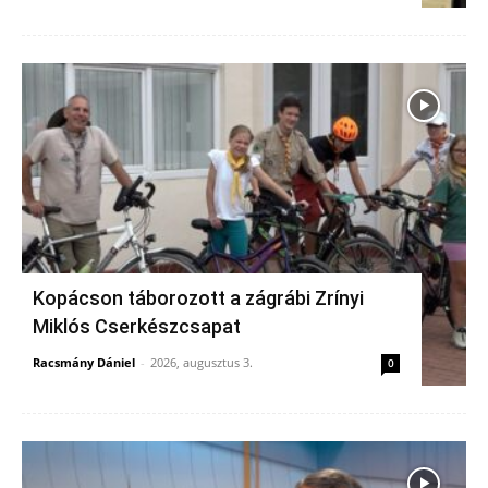
Kopácson táborozott a zágrábi Zrínyi
Miklós Cserkészcsapat
Racsmány Dániel
-
2026, augusztus 3.
0