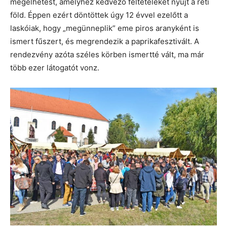
megélhetést, amelyhez kedvező feltételeket nyújt a réti
föld. Éppen ezért döntöttek úgy 12 évvel ezelőtt a
laskóiak, hogy „megünneplik” eme piros aranyként is
ismert fűszert, és megrendezik a paprikafesztivált. A
rendezvény azóta széles körben ismertté vált, ma már
több ezer látogatót vonz.