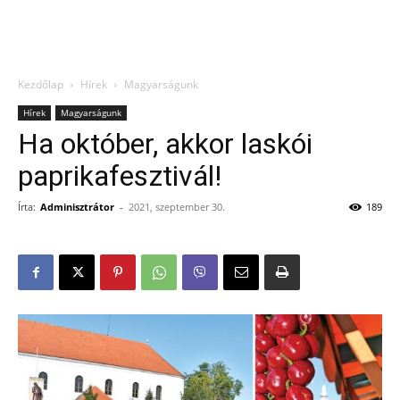
Kezdőlap
Hírek
Magyarságunk
Hírek
Magyarságunk
Ha október, akkor laskói
paprikafesztivál!
Írta:
Adminisztrátor
-
2021, szeptember 30.
189