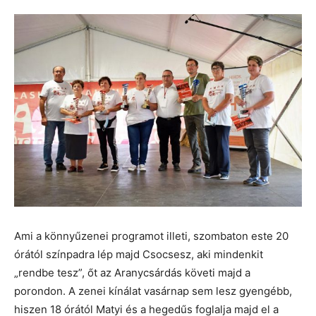
Ami a könnyűzenei programot illeti, szombaton este 20
órától színpadra lép majd Csocsesz, aki mindenkit
„rendbe tesz”, őt az Aranycsárdás követi majd a
porondon. A zenei kínálat vasárnap sem lesz gyengébb,
hiszen 18 órától Matyi és a hegedűs foglalja majd el a