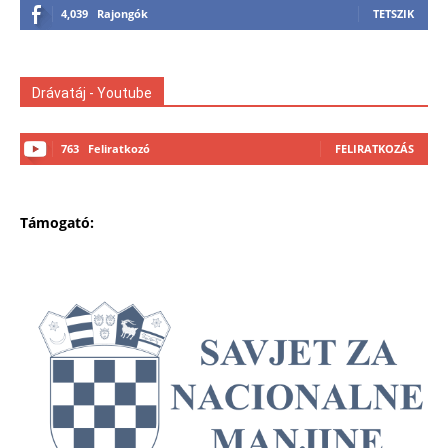
4,039
Rajongók
TETSZIK
Drávatáj - Youtube
763
Feliratkozó
FELIRATKOZÁS
Támogató: