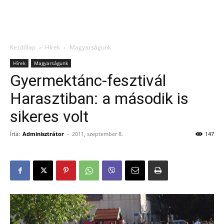
Kezdőlap
Hírek
Magyarságunk
Hírek
Magyarságunk
Gyermektánc-fesztivál
Harasztiban: a második is
sikeres volt
Írta:
Adminisztrátor
-
2011, szeptember 8.
147