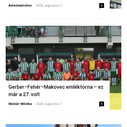
Adminisztrátor
-
2026, augusztus 7.
0
Gerber–Fehér–Makovec emléktorna – ez
már a 27. volt
Molnár Mónika
-
2026, augusztus 7.
0