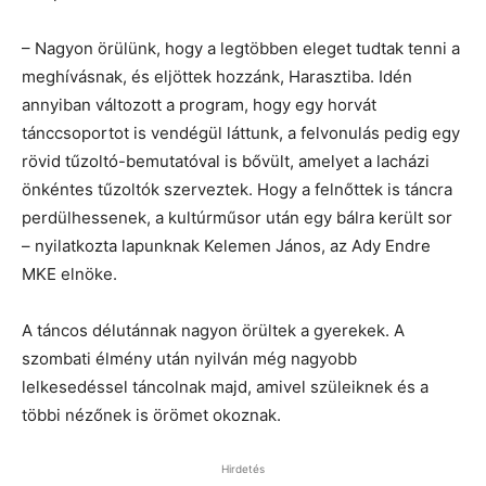
– Nagyon örülünk, hogy a legtöbben eleget tudtak tenni a
meghívásnak, és eljöttek hozzánk, Harasztiba. Idén
annyiban változott a program, hogy egy horvát
tánccsoportot is vendégül láttunk, a felvonulás pedig egy
rövid tűzoltó-bemutatóval is bővült, amelyet a lacházi
önkéntes tűzoltók szerveztek. Hogy a felnőttek is táncra
perdülhessenek, a kultúrműsor után egy bálra került sor
– nyilatkozta lapunknak Kelemen János, az Ady Endre
MKE elnöke.
A táncos délutánnak nagyon örültek a gyerekek. A
szombati élmény után nyilván még nagyobb
lelkesedéssel táncolnak majd, amivel szüleiknek és a
többi nézőnek is örömet okoznak.
Hirdetés