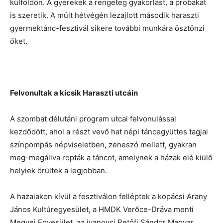
külföldön. A gyerekek a rengeteg gyakorlást, a próbákat
is szeretik. A múlt hétvégén lezajlott második haraszti
gyermektánc-fesztivál sikere további munkára ösztönzi
őket.
Felvonultak a kicsik Haraszti utcáin
A szombat délutáni program utcai felvonulással
kezdődött, ahol a részt vevő hat népi táncegyüttes tagjai
színpompás népviseletben, zeneszó mellett, gyakran
meg-megállva ropták a táncot, amelynek a házak elé kiülő
helyiek örültek a legjobban.
A hazaiakon kívül a fesztiválon felléptek a kopácsi Arany
János Kultúregyesület, a HMDK Verőce-Dráva menti
Megyei Egyesület, az ivanovci Petőfi Sándor Magyar