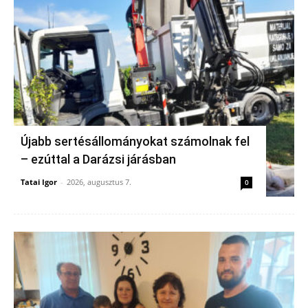
Újabb sertésállományokat számolnak fel
– ezúttal a Darázsi járásban
Tatai Igor
-
2026, augusztus 7.
0