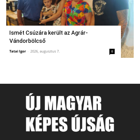
Ismét Csúzára került az Agrár-
Vándorbölcső
Tatai Igor
-
2026, augusztus 7.
0