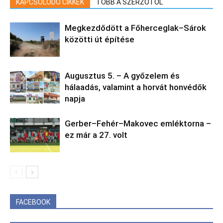
KAPCSOLÓDÓ CIKKEK
TÖBB A SZERZŐTŐL
Megkezdődött a Főherceglak–Sárok
közötti út építése
Augusztus 5. – A győzelem és
hálaadás, valamint a horvát honvédők
napja
Gerber–Fehér–Makovec emléktorna –
ez már a 27. volt
FACEBOOK