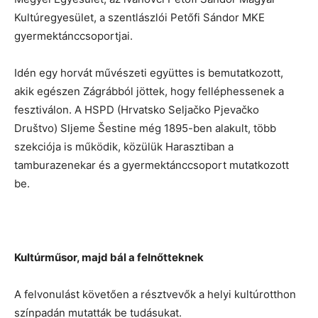
Kultúregyesület, a szentlászlói Petőfi Sándor MKE
gyermektánccsoportjai.
Idén egy horvát művészeti együttes is bemutatkozott,
akik egészen Zágrábból jöttek, hogy felléphessenek a
fesztiválon. A HSPD (Hrvatsko Seljačko Pjevačko
Društvo) Sljeme Šestine még 1895-ben alakult, több
szekciója is működik, közülük Harasztiban a
tamburazenekar és a gyermektánccsoport mutatkozott
be.
Kultúrműsor, majd bál a felnőtteknek
A felvonulást követően a résztvevők a helyi kultúrotthon
színpadán mutatták be tudásukat.