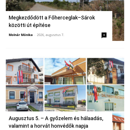
Megkezdődött a Főherceglak–Sárok
közötti út építése
Molnár Mónika
-
2026, augusztus 7.
0
Augusztus 5. – A győzelem és hálaadás,
valamint a horvát honvédők napja