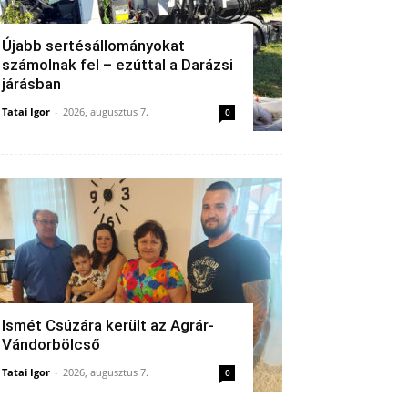
Újabb sertésállományokat
számolnak fel – ezúttal a Darázsi
járásban
Tatai Igor
-
2026, augusztus 7.
0
Ismét Csúzára került az Agrár-
Vándorbölcső
Tatai Igor
-
2026, augusztus 7.
0