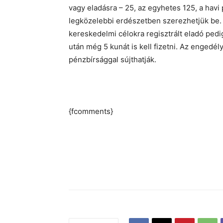
vagy eladásra – 25, az egyhetes 125, a havi
legközelebbi erdészetben szerezhetjük be. 
kereskedelmi célokra regisztrált eladó pedig
után még 5 kunát is kell fizetni. Az engedé
pénzbírsággal sújthatják.
{fcomments}