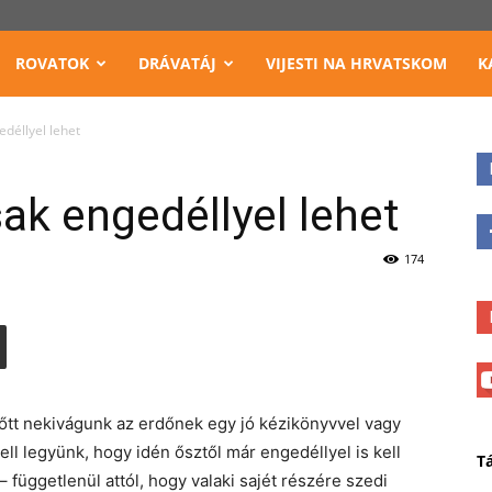
ROVATOK
DRÁVATÁJ
VIJESTI NA HRVATSKOM
K
déllyel lehet
ak engedéllyel lehet
174
őtt nekivágunk az erdőnek egy jó kézikönyvvel vagy
ell legyünk, hogy idén ősztől már engedéllyel is kell
T
üggetlenül attól, hogy valaki sajét részére szedi