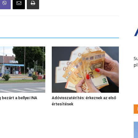
Su
pl
 bezárt a bellyei INA
Adóvisszatérítés: érkeznek az első
értesítések