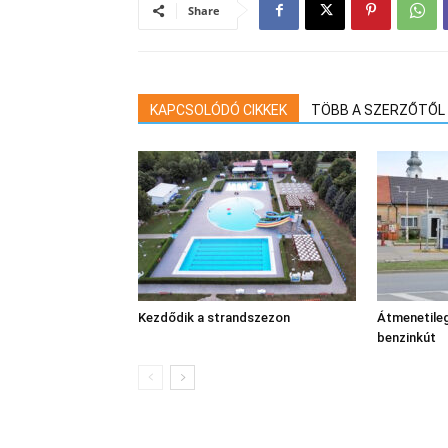
Share
KAPCSOLÓDÓ CIKKEK
TÖBB A SZERZŐTŐL
Kezdődik a strandszezon
Átmenetileg
benzinkút