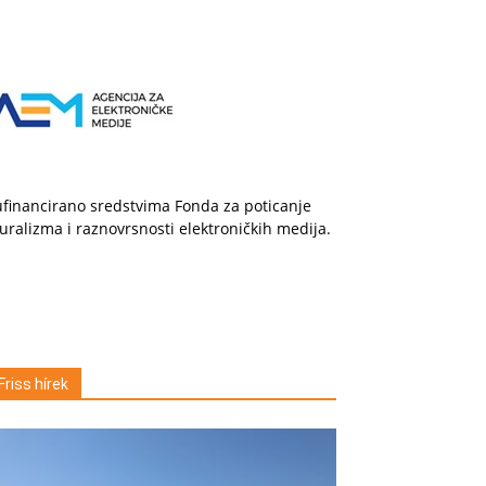
financirano sredstvima Fonda za poticanje
uralizma i raznovrsnosti elektroničkih medija.
Friss hírek