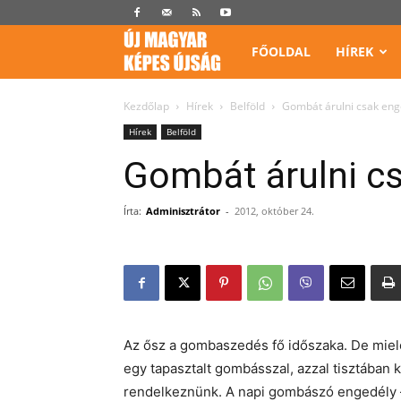
Képes
FŐOLDAL
HÍREK
Újság
Kezdőlap
Hírek
Belföld
Gombát árulni csak enge
Hírek
Belföld
Gombát árulni cs
Írta:
Adminisztrátor
-
2012, október 24.
Az ősz a gombaszedés fő időszaka. De miel
egy tapasztalt gombásszal, azzal tisztában k
rendelkeznünk. A napi gombászó engedély – f