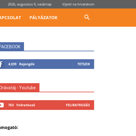
2026, augusztus 9, vasárnap
Vijesti na hrvatskom
APCSOLAT
PÁLYÁZATOK
FACEBOOK
4,039
Rajongók
TETSZIK
Drávatáj - Youtube
763
Feliratkozó
FELIRATKOZÁS
ámogató: