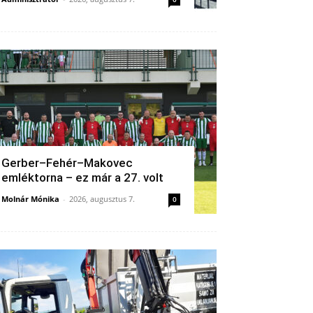
Gerber–Fehér–Makovec
emléktorna – ez már a 27. volt
Molnár Mónika
-
2026, augusztus 7.
0