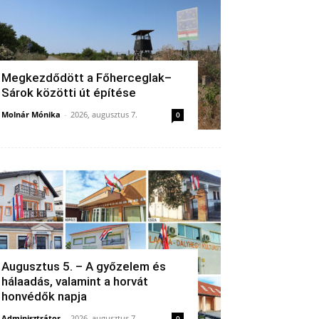
Megkezdődött a Főherceglak–
Sárok közötti út építése
Molnár Mónika
-
2026, augusztus 7.
0
Augusztus 5. – A győzelem és
hálaadás, valamint a horvát
honvédők napja
Adminisztrátor
-
2026, augusztus 7.
0