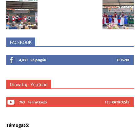
FACEBOOK
4,039
Rajongók
TETSZIK
Drávatáj - Youtube
763
Feliratkozó
FELIRATKOZÁS
Támogató: