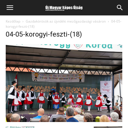
Kezdőlap
Gazdakörösök az újvidéki mezőgazdasági vásáron
04-05-
korogyi-feszti-(18)
04-05-korogyi-feszti-(18)