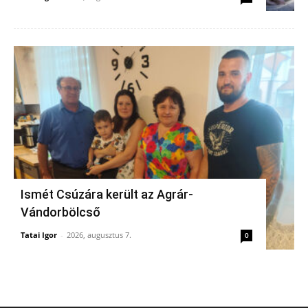
Ismét Csúzára került az Agrár-
Vándorbölcső
Tatai Igor
-
2026, augusztus 7.
0