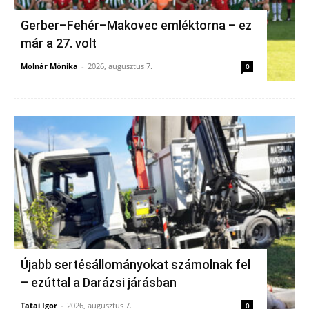
Gerber–Fehér–Makovec emléktorna – ez
már a 27. volt
Molnár Mónika
-
2026, augusztus 7.
0
Újabb sertésállományokat számolnak fel
– ezúttal a Darázsi járásban
Tatai Igor
-
2026, augusztus 7.
0