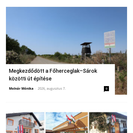
Megkezdődött a Főherceglak–Sárok
közötti út építése
Molnár Mónika
-
2026, augusztus 7.
0