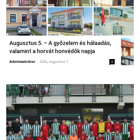
Augusztus 5. – A győzelem és hálaadás,
valamint a horvát honvédők napja
Adminisztrátor
-
2026, augusztus 7.
0