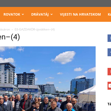
ROVATOK
DRÁVATÁJ
VIJESTI NA HRVATSKOM
K
vásáron
03-GAZDAKÖR-újvidéken--(4)
en–(4)
T