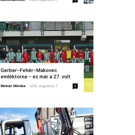
Gerber–Fehér–Makovec
emléktorna – ez már a 27. volt
Molnár Mónika
-
2026, augusztus 7.
0