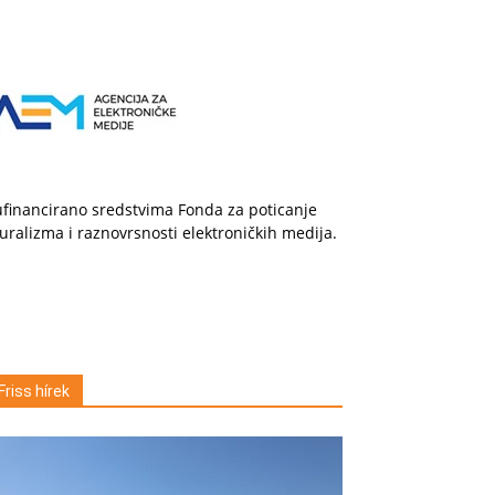
financirano sredstvima Fonda za poticanje
uralizma i raznovrsnosti elektroničkih medija.
Friss hírek