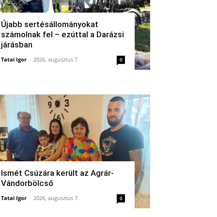
Újabb sertésállományokat
számolnak fel – ezúttal a Darázsi
járásban
Tatai Igor
-
2026, augusztus 7.
0
Ismét Csúzára került az Agrár-
Vándorbölcső
Tatai Igor
-
2026, augusztus 7.
0