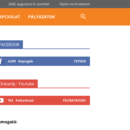
2026, augusztus 8, szombat
Vijesti na hrvatskom
APCSOLAT
PÁLYÁZATOK
FACEBOOK
4,039
Rajongók
TETSZIK
Drávatáj - Youtube
763
Feliratkozó
FELIRATKOZÁS
ámogató: