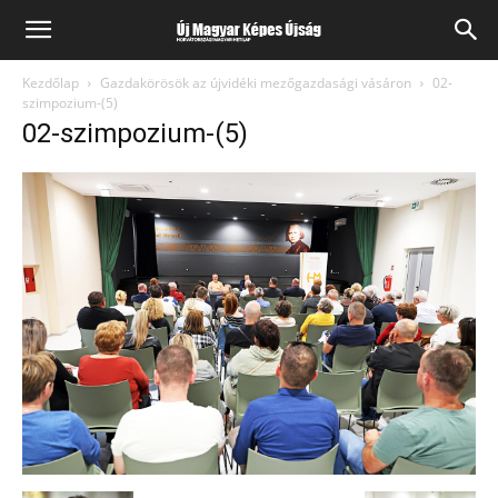
Kezdőlap
Gazdakörösök az újvidéki mezőgazdasági vásáron
02-
szimpozium-(5)
02-szimpozium-(5)