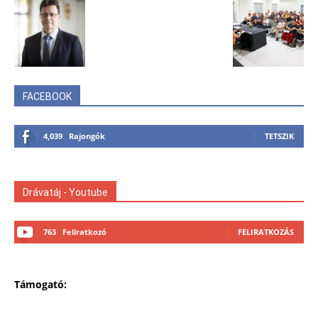
FACEBOOK
4,039
Rajongók
TETSZIK
Drávatáj - Youtube
763
Feliratkozó
FELIRATKOZÁS
Támogató: