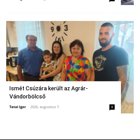
Ismét Csúzára került az Agrár-
Vándorbölcső
Tatai Igor
-
2026, augusztus 7.
0