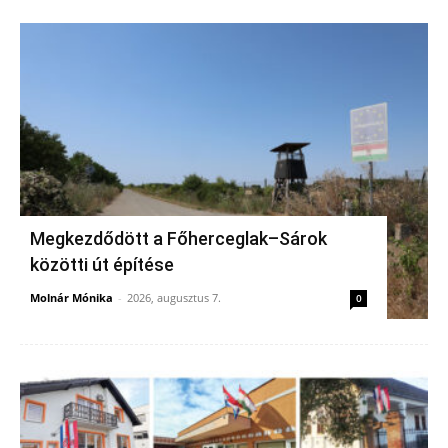
Megkezdődött a Főherceglak–Sárok
közötti út építése
Molnár Mónika
-
2026, augusztus 7.
0