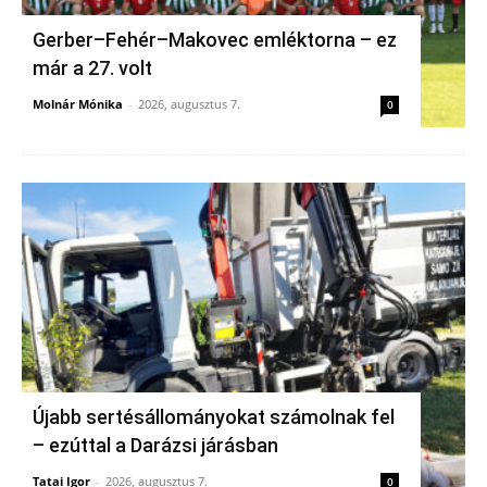
Gerber–Fehér–Makovec emléktorna – ez
már a 27. volt
Molnár Mónika
-
2026, augusztus 7.
0
Újabb sertésállományokat számolnak fel
– ezúttal a Darázsi járásban
Tatai Igor
-
2026, augusztus 7.
0