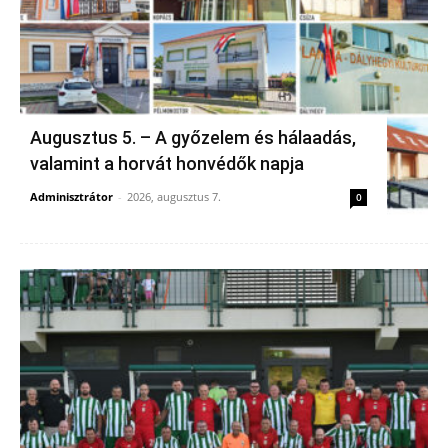
Augusztus 5. – A győzelem és hálaadás,
valamint a horvát honvédők napja
Adminisztrátor
-
2026, augusztus 7.
0