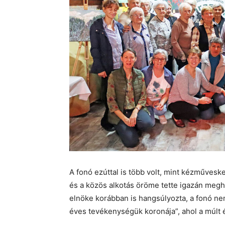
A fonó ezúttal is több volt, mint kézművesk
és a közös alkotás öröme tette igazán meg
elnöke korábban is hangsúlyozta, a fonó 
éves tevékenységük koronája”, ahol a múlt 