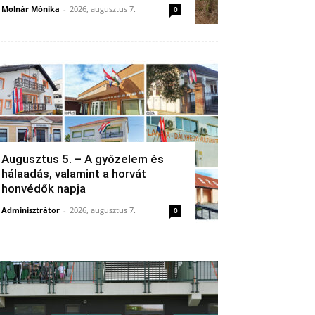
Molnár Mónika
-
2026, augusztus 7.
0
Augusztus 5. – A győzelem és
hálaadás, valamint a horvát
honvédők napja
Adminisztrátor
-
2026, augusztus 7.
0