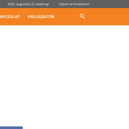
2026, augusztus 9, vasárnap
Vijesti na hrvatskom
APCSOLAT
PÁLYÁZATOK