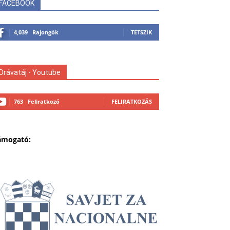
FACEBOOK
4,039
Rajongók
TETSZIK
Drávatáj - Youtube
763
Feliratkozó
FELIRATKOZÁS
ámogató: