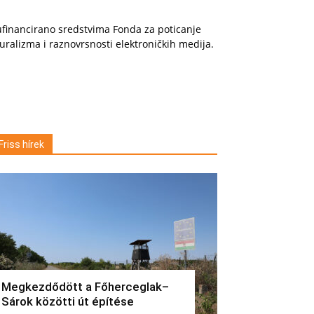
financirano sredstvima Fonda za poticanje
uralizma i raznovrsnosti elektroničkih medija.
Friss hírek
Megkezdődött a Főherceglak–
Sárok közötti út építése