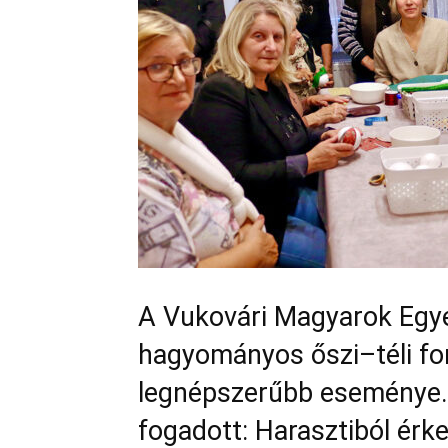
A Vukovári Magyarok Egye
hagyományos őszi–téli fon
legnépszerűbb eseménye. 
fogadott: Harasztiból érk