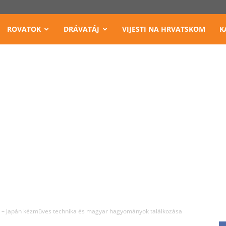
ROVATOK
DRÁVATÁJ
VIJESTI NA HRVATSKOM
K
 – Japán kézműves technika és magyar hagyományok találkozása