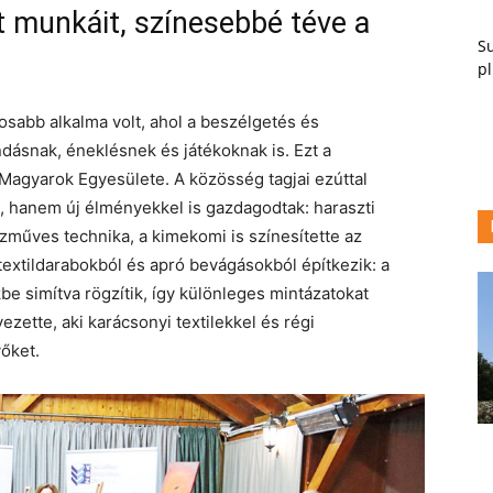
t munkáit, színesebbé téve a
Su
pl
osabb alkalma volt, ahol a beszélgetés és
ásnak, éneklésnek és játékoknak is. Ezt a
 Magyarok Egyesülete. A közösség tagjai ezúttal
, hanem új élményekkel is gazdagodtak: haraszti
zműves technika, a kimekomi is színesítette az
 textildarabokból és apró bevágásokból építkezik: a
be simítva rögzítik, így különleges mintázatokat
ezette, aki karácsonyi textilekkel és régi
őket.