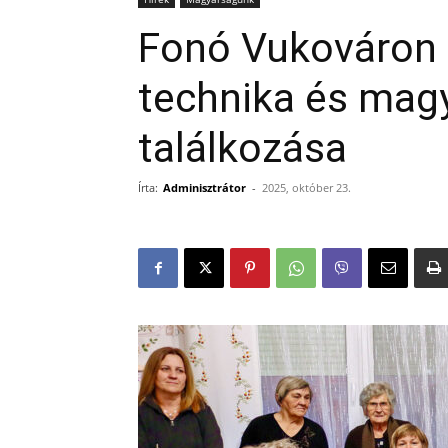
Fonó Vukováron
technika és ma
találkozása
Írta:
Adminisztrátor
-
2025, október 23.