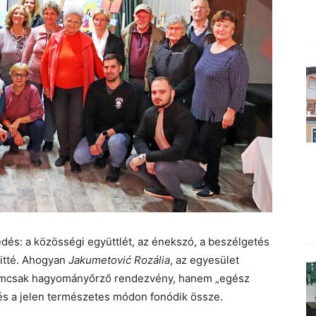
edés: a közösségi együttlét, az énekszó, a beszélgetés
hitté. Ahogyan
Jakumetović Rozália
, az egyesület
nemcsak hagyományőrző rendezvény, hanem „egész
és a jelen természetes módon fonódik össze.