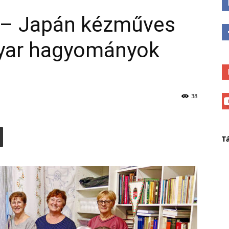
 – Japán kézműves
gyar hagyományok
38
T