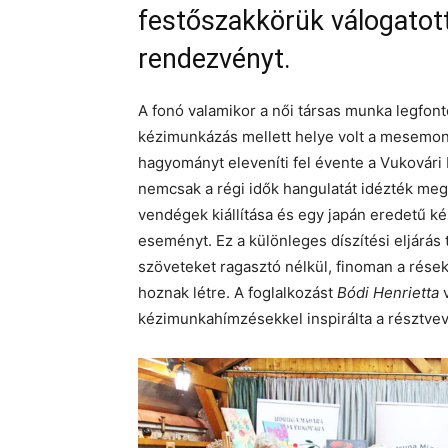
festőszakkörük válogatot
rendezvényt.
A fonó valamikor a női társas munka legfont
kézimunkázás mellett helye volt a mesemond
hagyományt eleveníti fel évente a Vukovári
nemcsak a régi idők hangulatát idézték meg
vendégek kiállítása és egy japán eredetű ké
eseményt. Ez a különleges díszítési eljárás
szöveteket ragasztó nélkül, finoman a rések
hoznak létre. A foglalkozást
Bódi Henrietta
v
kézimunkahímzésekkel inspirálta a résztvev