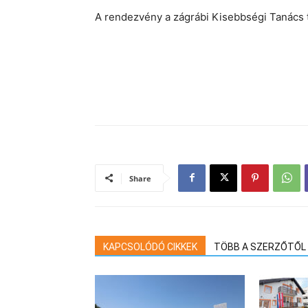
A rendezvény a zágrábi Kisebbségi Tanács 
Share
KAPCSOLÓDÓ CIKKEK
TÖBB A SZERZŐTŐL