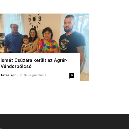
Ismét Csúzára került az Agrár-
Vándorbölcső
Tatai Igor
-
2026, augusztus 7.
0