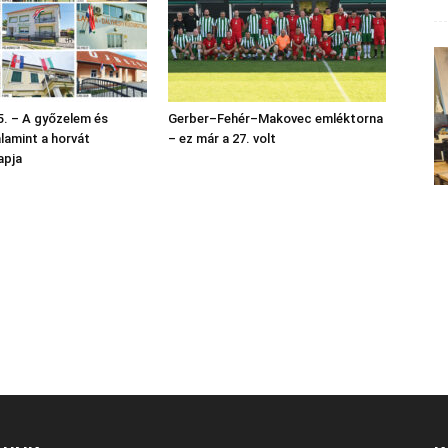
. – A győzelem és
Gerber–Fehér–Makovec emléktorna
alamint a horvát
– ez már a 27. volt
apja