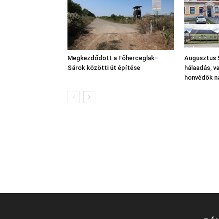
Megkezdődött a Főherceglak–
Augusztus 5
Sárok közötti út építése
hálaadás, v
honvédők n