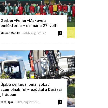
Gerber–Fehér–Makovec
emléktorna – ez már a 27. volt
Molnár Mónika
-
2026, augusztus 7.
0
Újabb sertésállományokat
számolnak fel – ezúttal a Darázsi
járásban
Tatai Igor
-
2026, augusztus 7.
0