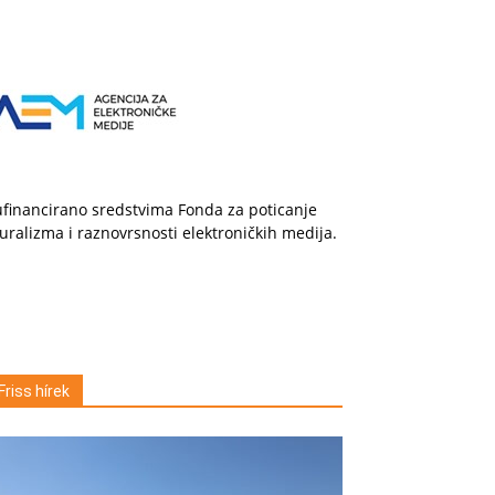
financirano sredstvima Fonda za poticanje
uralizma i raznovrsnosti elektroničkih medija.
Friss hírek