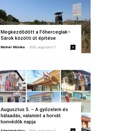
Megkezdődött a Főherceglak–
Sárok közötti út építése
Molnár Mónika
-
2026, augusztus 7.
0
Augusztus 5. – A győzelem és
hálaadás, valamint a horvát
honvédők napja
Adminisztrátor
-
2026, augusztus 7.
0