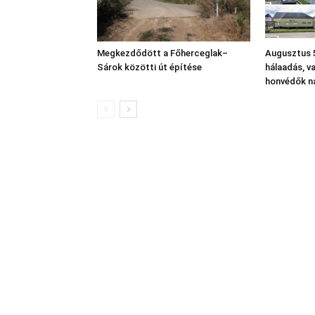
Megkezdődött a Főherceglak–
Augusztus 5
Sárok közötti út építése
hálaadás, v
honvédők n