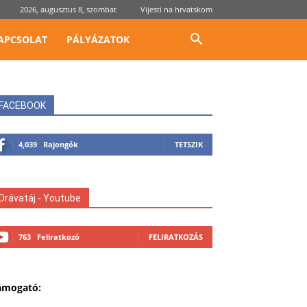
2026, augusztus 8, szombat
Vijesti na hrvatskom
APCSOLAT
PÁLYÁZATOK
FACEBOOK
4,039
Rajongók
TETSZIK
Drávatáj - Youtube
763
Feliratkozó
FELIRATKOZÁS
ámogató: