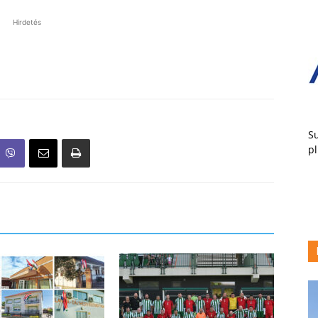
Hirdetés
Su
pl