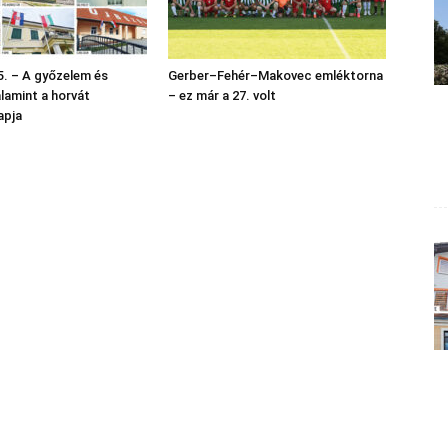
. – A győzelem és
Gerber–Fehér–Makovec emléktorna
alamint a horvát
– ez már a 27. volt
apja