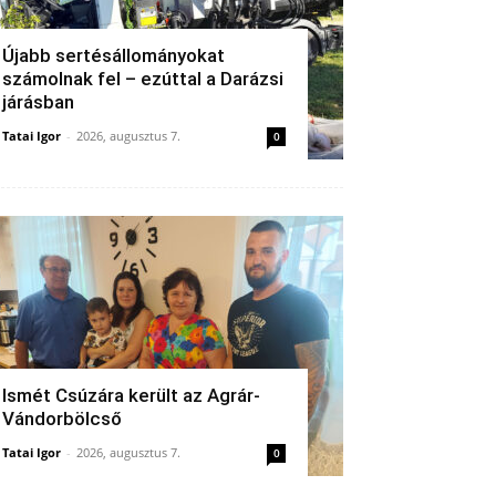
Újabb sertésállományokat
számolnak fel – ezúttal a Darázsi
járásban
Tatai Igor
-
2026, augusztus 7.
0
Ismét Csúzára került az Agrár-
Vándorbölcső
Tatai Igor
-
2026, augusztus 7.
0