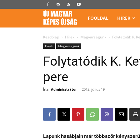
Képes
FŐOLDAL
HÍREK
Újság
Kezdőlap
Hírek
Magyarságunk
Folytatódik K. K
Hírek
Magyarságunk
Folytatódik K. K
pere
Írta:
Adminisztrátor
-
2012, július 19.
Lapunk hasábjain már többször kényszerültü