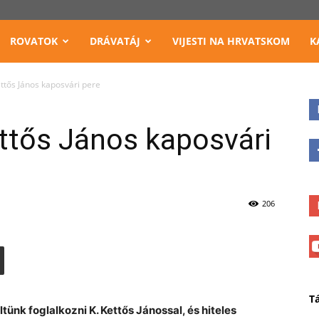
ROVATOK
DRÁVATÁJ
VIJESTI NA HRVATSKOM
K
ettős János kaposvári pere
ettős János kaposvári
206
T
nk foglalkozni K. Kettős Jánossal, és hiteles