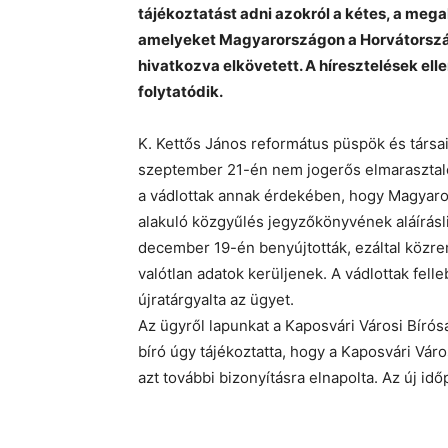
tájékoztatást adni azokról a kétes, a meg
amelyeket Magyarországon a Horvátorszá
hivatkozva elkövetett. A híresztelések el
folytatódik.
K. Kettős János református püspök és társa
szeptember 21-én nem jogerős elmarasztaló í
a vádlottak annak érdekében, hogy Magyaro
alakuló közgyűlés jegyzőkönyvének aláírásl
december 19-én benyújtották, ezáltal közre
valótlan adatok kerüljenek. A vádlottak fel
újratárgyalta az ügyet.
Az ügyről lapunkat a Kaposvári Városi Bírósá
bíró úgy tájékoztatta, hogy a Kaposvári Város
azt további bizonyításra elnapolta. Az új idő