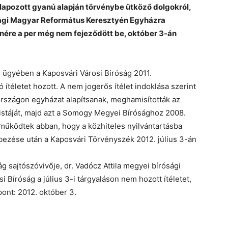
alapozott gyanú alapján törvénybe ütköző dolgokról,
gi Magyar Református Keresztyén Egyházra
lenére a per még nem fejeződött be, október 3-án
i ügyében a Kaposvári Városi Bíróság 2011.
téletet hozott. A nem jogerős ítélet indoklása szerint
rszágon egyházat alapítsanak, meghamisították az
istáját, majd azt a Somogy Megyei Bírósághoz 2008.
működtek abban, hogy a közhiteles nyilvántartásba
lebezése után a Kaposvári Törvényszék 2012. július 3-án
g sajtószóvivője, dr. Vadócz Attila megyei bírósági
i Bíróság a július 3-i tárgyaláson nem hozott ítéletet,
pont: 2012. október 3.