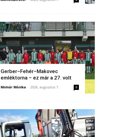
Gerber–Fehér–Makovec
emléktorna – ez már a 27. volt
Molnár Mónika
-
2026, augusztus 7.
0