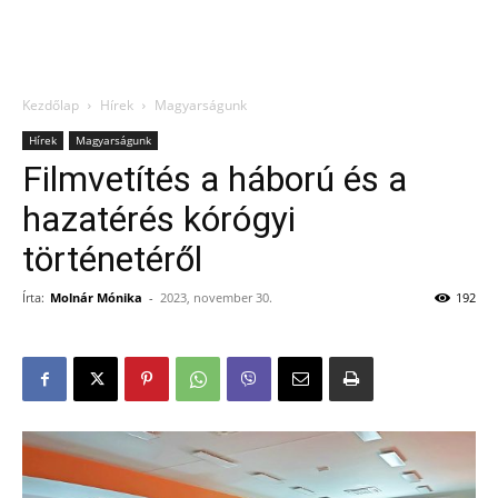
Kezdőlap
Hírek
Magyarságunk
Hírek
Magyarságunk
Filmvetítés a háború és a
hazatérés kórógyi
történetéről
Írta:
Molnár Mónika
-
2023, november 30.
192