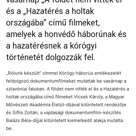
és a „Hazatérés a holtak
országába” című filmeket,
amelyek a honvédő háborúnak és
a hazatérésnek a kórógyi
történetét dolgozzák fel.
„Rólunk készült” címmel Kórógy háborús emlékezetét
feldolgozó dokumentumfilmeket mutattak be vasárnap a
szlavóniai faluban. A földet nem vitték el és a Hazatérés a
holtak országába című filmeket Vicsek Károly, a Magyar
Művészeti Akadémia Életút-díjával kitüntetett rendezője
és Siflis Zoltán, a vajdasági dokumentumfilm-készítés
Balázs Béla-díjjal kitüntetett kiemelkedő alakja mutatta
be.