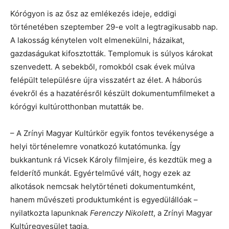
Kórógyon is az ősz az emlékezés ideje, eddigi
történetében szeptember 29-e volt a legtragikusabb nap.
A lakosság kénytelen volt elmenekülni, házaikat,
gazdaságukat kifosztották. Templomuk is súlyos károkat
szenvedett. A sebekből, romokból csak évek múlva
felépült településre újra visszatért az élet. A háborús
évekről és a hazatérésről készült dokumentumfilmeket a
kórógyi kultúrotthonban mutatták be.
– A Zrínyi Magyar Kultúrkör egyik fontos tevékenysége a
helyi történelemre vonatkozó kutatómunka. Így
bukkantunk rá Vicsek Károly filmjeire, és kezdtük meg a
felderítő munkát. Egyértelművé vált, hogy ezek az
alkotások nemcsak helytörténeti dokumentumként,
hanem művészeti produktumként is egyedülállóak –
nyilatkozta lapunknak
Ferenczy Nikolett
, a Zrínyi Magyar
Kultúregyesület tagja.