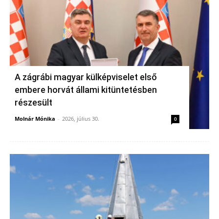
A zágrábi magyar külképviselet első
embere horvát állami kitüntetésben
részesült
Molnár Mónika
-
2026, július 30.
0