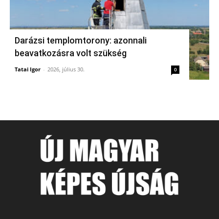
Darázsi templomtorony: azonnali
beavatkozásra volt szükség
Tatai Igor
-
2026, július 30.
0