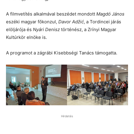
A filmvetítés alkalmával beszédet mondott
Magdó János
eszéki magyar főkonzul,
Davor Adžić
, a Tordincei járás
elöljárója és
Nyári Denisz
történész, a Zrínyi Magyar
Kultúrkör elnöke is.
A programot a zágrábi Kisebbségi Tanács támogatta.
Hirdetés