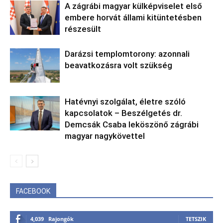
A zágrábi magyar külképviselet első
embere horvát állami kitüntetésben
részesült
Darázsi templomtorony: azonnali
beavatkozásra volt szükség
Hatévnyi szolgálat, életre szóló
kapcsolatok – Beszélgetés dr.
Demcsák Csaba leköszönő zágrábi
magyar nagykövettel
FACEBOOK
4,039
Rajongók
TETSZIK