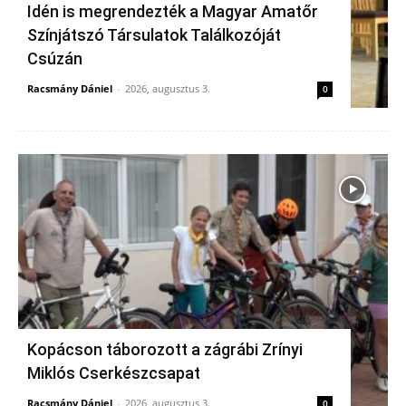
Idén is megrendezték a Magyar Amatőr
Színjátszó Társulatok Találkozóját
Csúzán
Racsmány Dániel
-
2026, augusztus 3.
0
Kopácson táborozott a zágrábi Zrínyi
Miklós Cserkészcsapat
Racsmány Dániel
-
2026, augusztus 3.
0