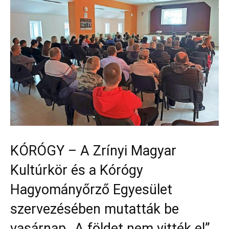
KÓRÓGY – A Zrínyi Magyar
Kultúrkör és a Kórógy
Hagyományőrző Egyesület
szervezésében mutatták be
vasárnap „A földet nem vitték el”