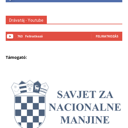
Drávatáj - Youtube
763
Feliratkozó
FELIRATKOZÁS
Támogató: