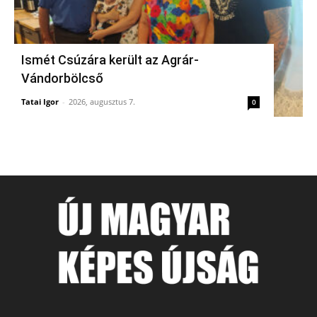
Ismét Csúzára került az Agrár-
Vándorbölcső
Tatai Igor
-
2026, augusztus 7.
0