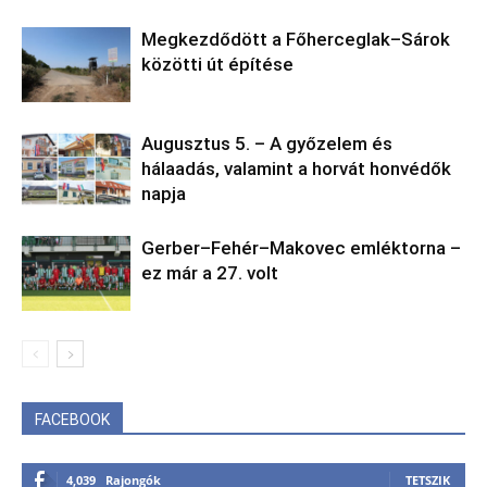
Megkezdődött a Főherceglak–Sárok
közötti út építése
Augusztus 5. – A győzelem és
hálaadás, valamint a horvát honvédők
napja
Gerber–Fehér–Makovec emléktorna –
ez már a 27. volt
FACEBOOK
4,039
Rajongók
TETSZIK