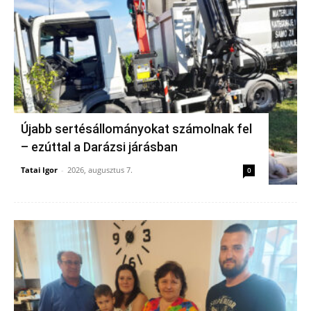
Újabb sertésállományokat számolnak fel
– ezúttal a Darázsi járásban
Tatai Igor
-
2026, augusztus 7.
0