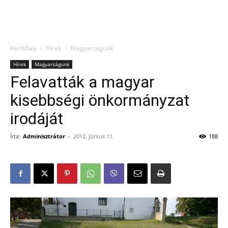
Kezdőlap
Hírek
Magyarságunk
Hírek
Magyarságunk
Felavatták a magyar
kisebbségi önkormányzat
irodáját
Írta:
Adminisztrátor
-
2012, június 11.
188