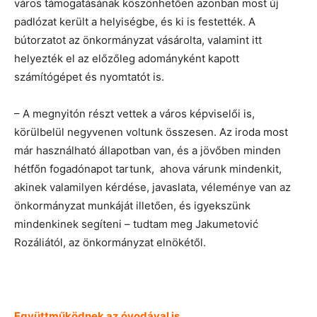
város támogatásának köszönhetően azonban most új
padlózat került a helyiségbe, és ki is festették. A
bútorzatot az önkormányzat vásárolta, valamint itt
helyezték el az előzőleg adományként kapott
számítógépet és nyomtatót is.
– A megnyitón részt vettek a város képviselői is,
körülbelül negyvenen voltunk összesen. Az iroda most
már használható állapotban van, és a jövőben minden
hétfőn fogadónapot tartunk, ahova várunk mindenkit,
akinek valamilyen kérdése, javaslata, véleménye van az
önkormányzat munkáját illetően, és igyekszünk
mindenkinek segíteni – tudtam meg Jakumetović
Rozáliától, az önkormányzat elnökétől.
Együttműködnek az óvodával is