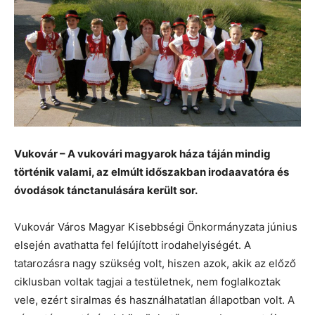
Vukovár – A vukovári magyarok háza táján mindig
történik valami, az elmúlt időszakban irodaavatóra és
óvodások tánctanulására került sor.
Vukovár Város Magyar Kisebbségi Önkormányzata június
elsején avathatta fel felújított irodahelyiségét. A
tatarozásra nagy szükség volt, hiszen azok, akik az előző
ciklusban voltak tagjai a testületnek, nem foglalkoztak
vele, ezért siralmas és használhatatlan állapotban volt. A