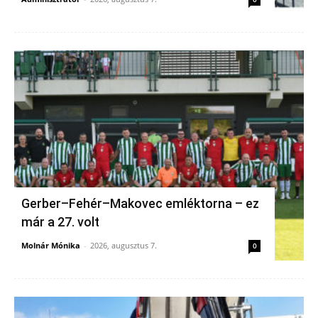
Gerber–Fehér–Makovec emléktorna – ez
már a 27. volt
Molnár Mónika
-
2026, augusztus 7.
0