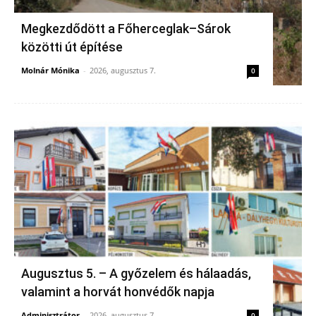
Megkezdődött a Főherceglak–Sárok
közötti út építése
Molnár Mónika
-
2026, augusztus 7.
0
Augusztus 5. – A győzelem és hálaadás,
valamint a horvát honvédők napja
Adminisztrátor
-
2026, augusztus 7.
0