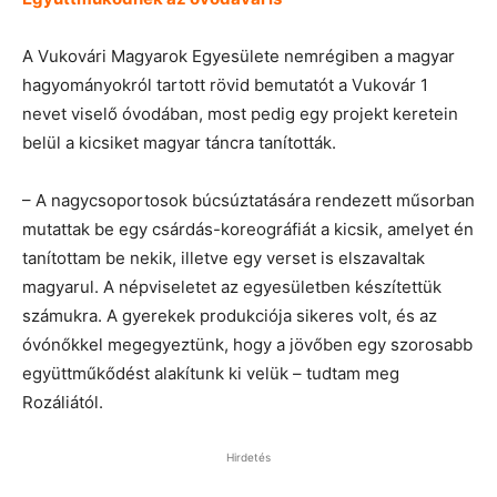
A Vukovári Magyarok Egyesülete nemrégiben a magyar
hagyományokról tartott rövid bemutatót a Vukovár 1
nevet viselő óvodában, most pedig egy projekt keretein
belül a kicsiket magyar táncra tanították.
– A nagycsoportosok búcsúztatására rendezett műsorban
mutattak be egy csárdás-koreográfiát a kicsik, amelyet én
tanítottam be nekik, illetve egy verset is elszavaltak
magyarul. A népviseletet az egyesületben készítettük
számukra. A gyerekek produkciója sikeres volt, és az
óvónőkkel megegyeztünk, hogy a jövőben egy szorosabb
együttműkődést alakítunk ki velük – tudtam meg
Rozáliától.
Hirdetés