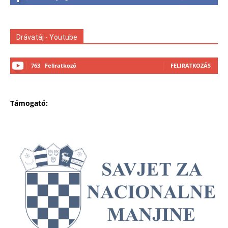
Drávatáj - Youtube
763
Feliratkozó
FELIRATKOZÁS
Támogató: